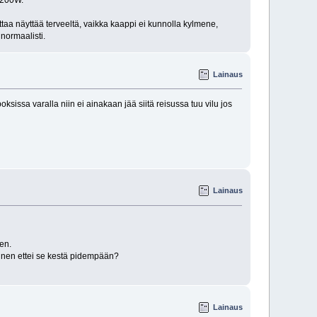
ttaa näyttää terveeltä, vaikka kaappi ei kunnolla kylmene,
normaalisti.
Lainaus
ksissa varalla niin ei ainakaan jää siitä reisussa tuu vilu jos
Lainaus
en.
ainen ettei se kestä pidempään?
Lainaus