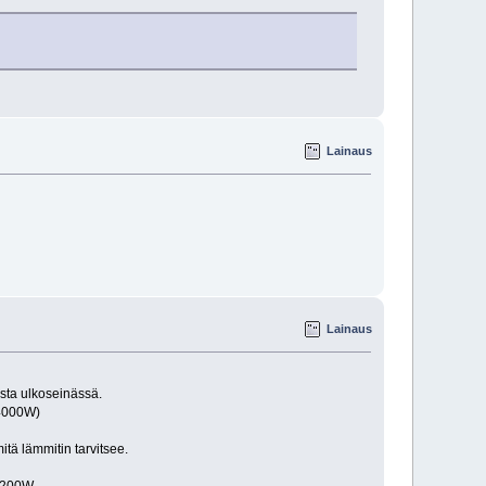
Lainaus
Lainaus
sta ulkoseinässä.
(4000W)
tä lämmitin tarvitsee.
 200W.