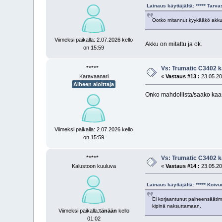
Lainaus käyttäjältä: ***** Tar
Ootko mitannut kyykääkö akk
Viimeksi paikalla: 2.07.2026 kello
Akku on mitattu ja ok.
on 15:59
*****
Vs: Trumatic C3402 k
Karavaanari
«
Vastaus #13 :
23.05.20
Aiheen aloittaja
Onko mahdollista/saako kaa
Viimeksi paikalla: 2.07.2026 kello
on 15:59
*****
Vs: Trumatic C3402 k
Kalustoon kuuluva
«
Vastaus #14 :
23.05.20
Lainaus käyttäjältä: ***** Koi
Ei korjaantunut paineensäätim
kipinä naksuttamaan.
Viimeksi paikalla:
tänään
kello
01:02