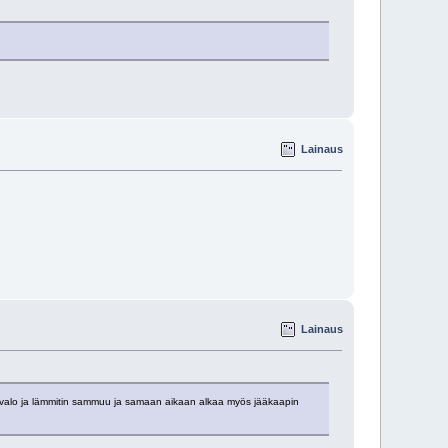
Lainaus
Lainaus
ikavalo ja lämmitin sammuu ja samaan aikaan alkaa myös jääkaapin