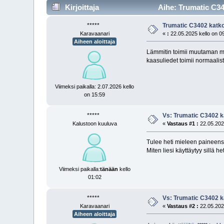
Kirjoittaja
Aihe: Trumatic C34
*****
Trumatic C3402 katk
Karavaanari
«
:
22.05.2025 kello on 0
Aiheen aloittaja
Lämmitin toimii muutaman m
kaasuliedet toimii normaalist
Viimeksi paikalla: 2.07.2026 kello
on 15:59
*****
Vs: Trumatic C3402 k
Kalustoon kuuluva
«
Vastaus #1 :
22.05.2025
Tulee heti mieleen painee
Miten liesi käyttäytyy sillä
Viimeksi paikalla:
tänään
kello
01:02
*****
Vs: Trumatic C3402 k
Karavaanari
«
Vastaus #2 :
22.05.2025
Aiheen aloittaja