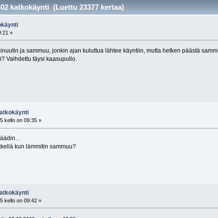
02 katkokäynti (Luettu 23377 kertaa)
okäynti
9:21 »
inuutin ja sammuu, jonkin ajan kuluttua lähtee käyntiin, mutta hetken päästä s
i? Vaihdettu täysi kaasupullo.
atkokäynti
 kello on 09:35 »
nsäädin…
 hetkellä kun lämmitin sammuu?
atkokäynti
 kello on 09:42 »