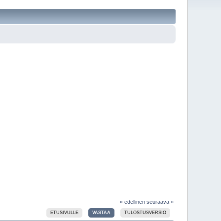
« edellinen
seuraava »
ETUSIVULLE
VASTAA
TULOSTUSVERSIO