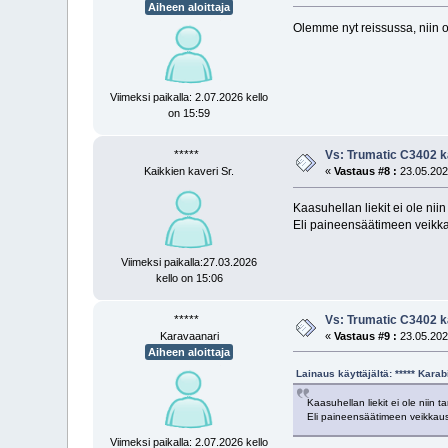
Aiheen aloittaja
Olemme nyt reissussa, niin o
Viimeksi paikalla: 2.07.2026 kello
on 15:59
*****
Vs: Trumatic C3402 k
Kaikkien kaveri Sr.
«
Vastaus #8 :
23.05.2025
Kaasuhellan liekit ei ole niin
Eli paineensäätimeen veikkau
Viimeksi paikalla:27.03.2026
kello on 15:06
*****
Vs: Trumatic C3402 k
Karavaanari
«
Vastaus #9 :
23.05.2025
Aiheen aloittaja
Lainaus käyttäjältä: ***** Kara
Kaasuhellan liekit ei ole niin t
Eli paineensäätimeen veikkaus.
Viimeksi paikalla: 2.07.2026 kello