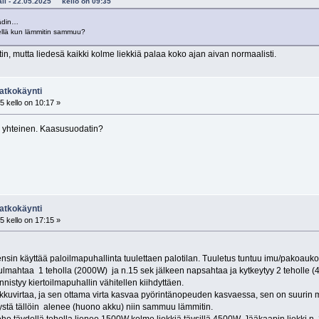
kali - 22.05.2025 kello on 09:35
äädin…
tkellä kun lämmitin sammuu?
in, mutta liedesä kaikki kolme liekkiä palaa koko ajan aivan normaalisti.
atkokäynti
 kello on 10:17 »
le yhteinen. Kaasusuodatin?
atkokäynti
 kello on 17:15 »
sin käyttää paloilmapuhallinta tuulettaen palotilan. Tuuletus tuntuu imu/pakoauko
hulmahtaa 1 teholla (2000W) ja n.15 sek jälkeen napsahtaa ja kytkeytyy 2 teholle 
styy kiertoilmapuhallin vähitellen kiihdyttäen.
kkuvirtaa, ja sen ottama virta kasvaa pyörintänopeuden kasvaessa, sen on suurin mi
syystä tällöin alenee (huono akku) niin sammuu lämmitin.
o täydellä teholla lienee 1500W kolme liekkiä täysillä 4500W. Jääkaapin liekki n.