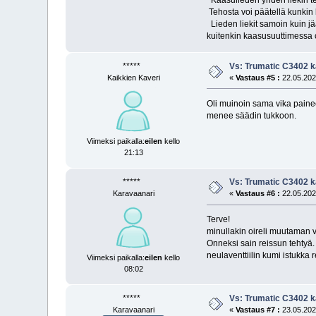
Tehosta voi päätellä kunkin 
Lieden liekit samoin kuin jä
kuitenkin kaasusuuttimessa 
*****
Vs: Trumatic C3402 k
Kaikkien Kaveri
«
Vastaus #5 :
22.05.2025
Oli muinoin sama vika paineen
menee säädin tukkoon.
Viimeksi paikalla:
eilen
kello
21:13
*****
Vs: Trumatic C3402 k
Karavaanari
«
Vastaus #6 :
22.05.2025
Terve!
minullakin oireli muutaman v
Onneksi sain reissun tehtyä. 
neulaventtiilin kumi istukk
Viimeksi paikalla:
eilen
kello
08:02
*****
Vs: Trumatic C3402 k
Karavaanari
«
Vastaus #7 :
23.05.2025