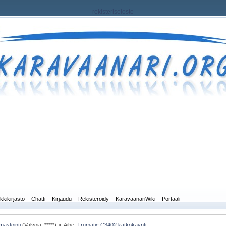
rekisteriseloste
kkikirjasto
Chatti
Kirjaudu
Rekisteröidy
KaravaanariWiki
Portaali
mastointi
(Valvoja: *****) »
Aihe:
Trumatic C3402 katkokäynti