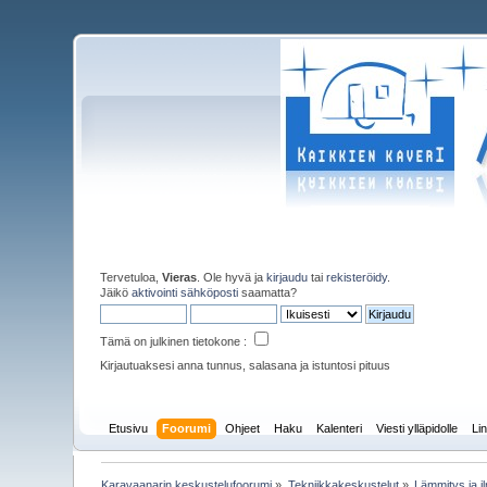
Tervetuloa,
Vieras
. Ole hyvä ja
kirjaudu
tai
rekisteröidy
.
Jäikö
aktivointi sähköposti
saamatta?
Tämä on julkinen tietokone :
Kirjautuaksesi anna tunnus, salasana ja istuntosi pituus
Etusivu
Foorumi
Ohjeet
Haku
Kalenteri
Viesti ylläpidolle
Lin
Karavaanarin keskustelufoorumi
»
Tekniikkakeskustelut
»
Lämmitys ja il