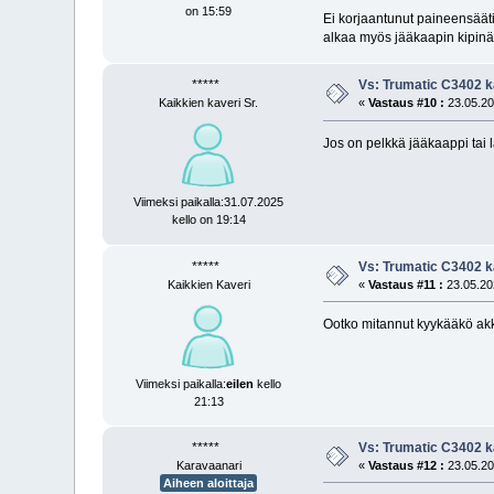
on 15:59
Ei korjaantunut paineensäät
alkaa myös jääkaapin kipin
*****
Vs: Trumatic C3402 k
Kaikkien kaveri Sr.
«
Vastaus #10 :
23.05.20
Jos on pelkkä jääkaappi tai 
Viimeksi paikalla:31.07.2025
kello on 19:14
*****
Vs: Trumatic C3402 k
Kaikkien Kaveri
«
Vastaus #11 :
23.05.202
Ootko mitannut kyykääkö ak
Viimeksi paikalla:
eilen
kello
21:13
*****
Vs: Trumatic C3402 k
Karavaanari
«
Vastaus #12 :
23.05.20
Aiheen aloittaja