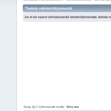
Tiedote rekisteröitymisestä
Jos et ole saanut vahvistusviestiä rekisteröitymisestä
si, tarkista 
Sivuja: [
1
]
2
3
[Seuraavalle sivulle]
Siirry alas