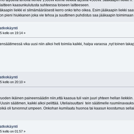
laitteen kaasunkulutusta suhteessa toiseen laitteeseen.
äkaapin liekki ei silmämääräisesti kerro onko teho oikea. Esim jääkaapin liekki saa
on pieni hiukkanen joka vie tehoa ja suuttimen puhdistus saa jääkaapin toimimaan 
atkokäynti
 kello on 19:14 »
säätimessä vika uusi niin alkoi heti toimiia kaikki, halpa varaosa ,nyt toinen takapo
atkokäynti
 kello on 20:10 »
uoden ikäinen paineensäädin niin,että kaasua tuli vain juuri yhteen hellan liekkiin.
Uusin säätimen, kaikki alkoi pelittää. Uteliaisuuttani tein säätimelle ruumiinavauks
a reikä oli turvonnut umpeen. Onkohan kumilaatu huonoa tai kaasun koostumus sell
atkokäynti
 kello on 01:57 »