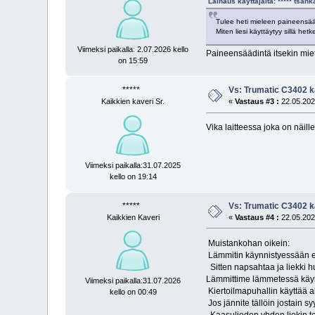
Lainaus käyttäjältä: ***** tsah
Tulee heti mieleen paineens
Miten liesi käyttäytyy sillä he
Viimeksi paikalla: 2.07.2026 kello
Paineensäädintä itsekin miet
on 15:59
*****
Vs: Trumatic C3402 k
Kaikkien kaveri Sr.
«
Vastaus #3 :
22.05.2025
Vika laitteessa joka on näil
Viimeksi paikalla:31.07.2025
kello on 19:14
*****
Vs: Trumatic C3402 k
Kaikkien Kaveri
«
Vastaus #4 :
22.05.2025
Muistankohan oikein:
Lämmitin käynnistyessään en
Sitten napsahtaa ja liekki 
Lämmittime lämmetessä käynni
Viimeksi paikalla:31.07.2026
Kiertoilmapuhallin käyttää a
kello on 00:49
Jos jännite tällöin jostain 
Kaasulieden yhden liekin teh