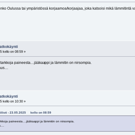
nko Oulussa tai ympäristössä korjaamoa/korjaajaa, joka katsoisi mikä lämmitintä 
atkokäynti
 kello on 08:59 »
 tarkkoja paineesta....jääkaa
ppi ja lämmitin on nirsompia.
s....
atkokäynti
 kello on 10:30 »
biilisti - 23.05.2025 kello on 08:59
arkkoja paineesta....jääkaa
ppi ja lämmitin on nirsompia.
...