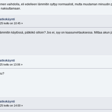
imen vaihdolla, eli edelleen lämmitin syttyy normaalisti, mutta muutaman minuutin
ä naksuttamaan.
atkokäynti
25 kello on 10:45 »
lämmitin käytössä, pätkiikö silloin? Jos ei, syy on kaasunvirtauksessa. Mittaa akun 
atkokäynti
5 kello on 13:06 »
ku?
atkokäynti
25 kello on 14:00 »