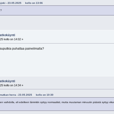
vasjoki - 23.05.2025 kello on 13:06
u?
atkokäynti
25 kello on 14:02 »
suputkia puhaltaa paineilmalla?
atkokäynti
25 kello on 14:34 »
vumutkan herra - 23.05.2025 kello on 10:30
en vaihdolla, eli edelleen lämmitin syttyy normaalisti, mutta muutaman minuutin päästä syttyy v