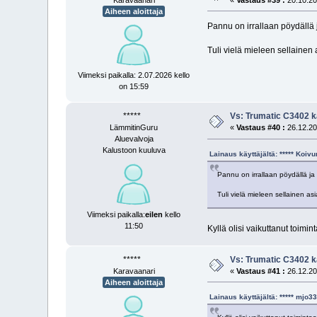
Aiheen aloittaja
Pannu on irrallaan pöydällä 
Tuli vielä mieleen sellainen 
Viimeksi paikalla: 2.07.2026 kello
on 15:59
*****
Vs: Trumatic C3402 k
LämmitinGuru
«
Vastaus #40 :
26.12.20
Aluevalvoja
Kalustoon kuuluva
Lainaus käyttäjältä: ***** Koi
Pannu on irrallaan pöydällä ja
Tuli vielä mieleen sellainen as
Viimeksi paikalla:
eilen
kello
11:50
Kyllä olisi vaikuttanut toimin
*****
Vs: Trumatic C3402 k
Karavaanari
«
Vastaus #41 :
26.12.20
Aiheen aloittaja
Lainaus käyttäjältä: ***** mjo