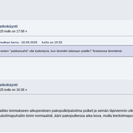
atkokäynti
25 kello on 17:58 »
vumutkan herra - 18.09.2025 kello on 19:52
eden "pakkasvahti" olla kytkettynä, kun lämmitin laitetaan päälle? Testatessa lämmitintä.
atkokäynti
25 kello on 16:36 »
aatiiko toimiakseen alkuperäisen pakoputki/paloilma putket ja seinän läpiviennin u
paloilmapuhallin toimi normaalisti, ääni pakoputkessa aika kova, mutta kiertoilmapu