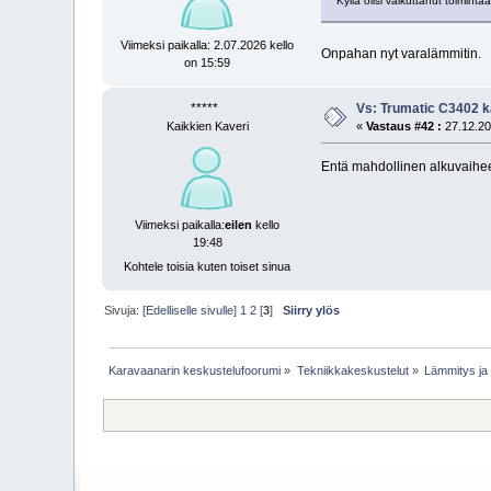
Kyllä olisi vaikuttanut toiminta
Viimeksi paikalla: 2.07.2026 kello
Onpahan nyt varalämmitin.
on 15:59
*****
Vs: Trumatic C3402 k
Kaikkien Kaveri
«
Vastaus #42 :
27.12.20
Entä mahdollinen alkuvaihee
Viimeksi paikalla:
eilen
kello
19:48
Kohtele toisia kuten toiset sinua
Sivuja:
[Edelliselle sivulle]
1
2
[
3
]
Siirry ylös
Karavaanarin keskustelufoorumi
»
Tekniikkakeskustelut
»
Lämmitys ja 