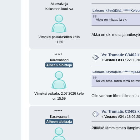
Aluevalvoja
Kalustoon kuuluva
Lainaus käyttäjältä: ***** Koi
Akku on mitattu ja ok.
Akku on ok, mutta jännitesyöt
Viimeksi paikalla:
eilen
kello
11:50
*****
Vs: Trumatic C3402 k
Karavaanari
«
Vastaus #33 :
22.06.20
Aiheen aloittaja
Lainaus käyttäjältä: ***** mjo
No voi hitto, miten tämä on men
Viimeksi paikalla: 2.07.2026 kello
Otin vanhan lämmittimen itsel
on 15:59
*****
Vs: Trumatic C3402 k
Karavaanari
«
Vastaus #34 :
18.09.20
Aiheen aloittaja
Pitääkö lämmittimen lämpimän