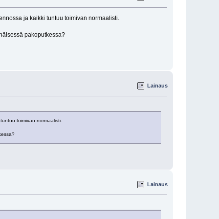
nnossa ja kaikki tuntuu toimivan normaalisti.
ikkinäisessä pakoputkessa?
Lainaus
tuntuu toimivan normaalisti.
tkessa?
Lainaus