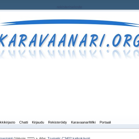
rekisteriseloste
kkikirjasto
Chatti
Kirjaudu
Rekisteröidy
KaravaanariWiki
Portaali
mastointi
(Valvoja: *****) »
Aihe:
Trumatic C3402 katkokäynti