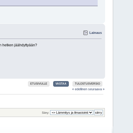
Lainaus
en hetken jäähdyttyään?
ETUSIVULLE
VASTAA
TULOSTUSVERSIO
« edellinen
seuraava »
Siirry: