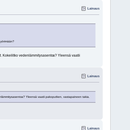
Lainaus
 pyörimään?
nyt. Kokeilitko vedenlämmitysasento
a? Yleensä vaatii
Lainaus
denlämmitysasento
a? Yleensä vaatii pakoputken, vastapaineen takia.
Lainaus