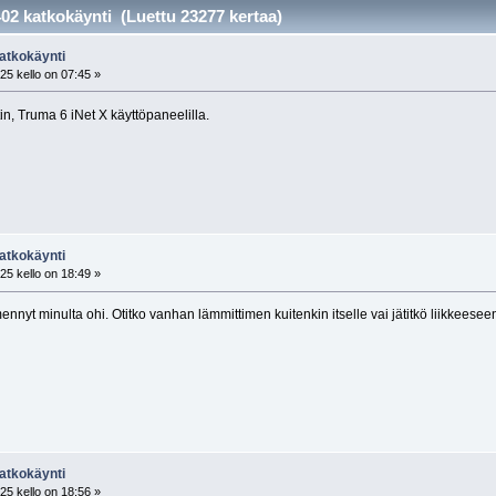
02 katkokäynti (Luettu 23277 kertaa)
atkokäynti
25 kello on 07:45 »
in, Truma 6 iNet X käyttöpaneelilla.
atkokäynti
25 kello on 18:49 »
ennyt minulta ohi. Otitko vanhan lämmittimen kuitenkin itselle vai jätitkö liikkeesee
atkokäynti
25 kello on 18:56 »