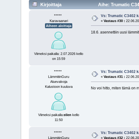
Kirjoittaja
Aihe: Trumatic C34
*****
Vs: Trumatic C3402 k
Karavaanari
«
Vastaus #30 :
22.06.20
Aiheen aloittaja
18.6. asennettiin uusi lämmit
Viimeksi paikalla: 2.07.2026 kello
on 15:59
*****
Vs: Trumatic C3402 k
LämmitinGuru
«
Vastaus #31 :
22.06.20
Aluevalvoja
Kalustoon kuuluva
No voi hitto, miten tämä on m
Viimeksi paikalla:
eilen
kello
11:50
*****
Vs: Trumatic C3402 k
LämmitinGuru
«
Vastaus #32 :
22.06.20