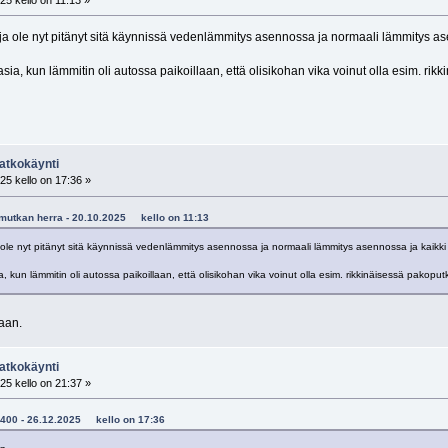
ja ole nyt pitänyt sitä käynnissä vedenlämmitys asennossa ja normaali lämmitys ase
asia, kun lämmitin oli autossa paikoillaan, että olisikohan vika voinut olla esim. r
atkokäynti
25 kello on 17:36 »
vumutkan herra - 20.10.2025 kello on 11:13
 ole nyt pitänyt sitä käynnissä vedenlämmitys asennossa ja normaali lämmitys asennossa ja kaikki 
ia, kun lämmitin oli autossa paikoillaan, että olisikohan vika voinut olla esim. rikkinäisessä pakopu
taan.
atkokäynti
25 kello on 21:37 »
33400 - 26.12.2025 kello on 17:36