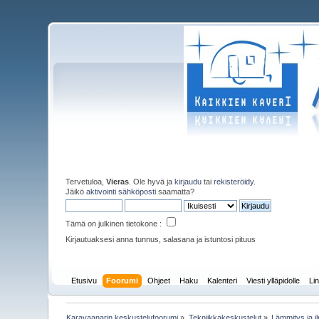
Tervetuloa,
Vieras
. Ole hyvä ja
kirjaudu
tai
rekisteröidy
.
Jäikö
aktivointi sähköposti
saamatta?
Tämä on julkinen tietokone :
Kirjautuaksesi anna tunnus, salasana ja istuntosi pituus
Etusivu
Foorumi
Ohjeet
Haku
Kalenteri
Viesti ylläpidolle
Lin
Karavaanarin keskustelufoorumi
»
Tekniikkakeskustelut
»
Lämmitys ja il