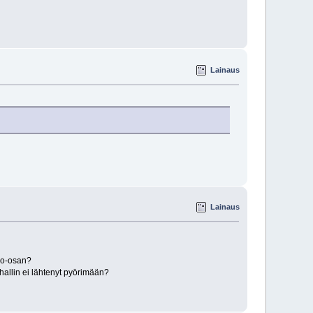
Lainaus
Lainaus
lko-osan?
hallin ei lähtenyt pyörimään?