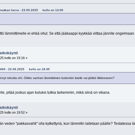
vumutkan herra - 23.05.2025 kello on 14:00
tö lämmittimelle ei ehkä ollut. Se että jääkaappi kyykkää viittaa jännite ongelmaan.
atkokäynti
25 kello on 19:16 »
33400 - 22.06.2025 kello on 18:49
nyt minulta ohi. Otitko vanhan lämmittimen kuitenkin itselle vai jätitkö liikkeeseen?
le, pitää joskus ajan kuluksi tutkia tarkemmin, mikä siinä on vikana.
atkokäynti
25 kello on 19:52 »
 veden "pakkasvahti" olla kytkettynä, kun lämmitin laitetaan päälle? Testatessa lä