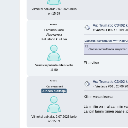
Viimeksi paikalla: 2.07.2026 kello
on 15:59
*****
Vs: Trumatic C3402 k
LämmitinGuru
«
Vastaus #35 :
19.09.20
Aluevalvoja
Kalustoon kuuluva
Lainaus käyttäjältä: ***** Koi
Pitääkö lämmittimen lämpimän v
Ei tarvitse.
Viimeksi paikalla:
eilen
kello
11:50
*****
Vs: Trumatic C3402 k
Karavaanari
«
Vastaus #36 :
23.09.20
Aiheen aloittaja
Kiitos vastauksesta.
Lämmitin on irrallaan niin v
Laitoin lämmittimen päälle, 
Viimeksi paikalla: 2.07.2026 kello
on 15:59