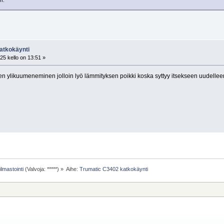
an.
atkokäynti
25 kello on 13:51 »
n ylikuumeneminen jolloin lyö lämmityksen poikki koska syttyy itsekseen uudelle
ilmastointi
(Valvoja: *****) »
Aihe:
Trumatic C3402 katkokäynti