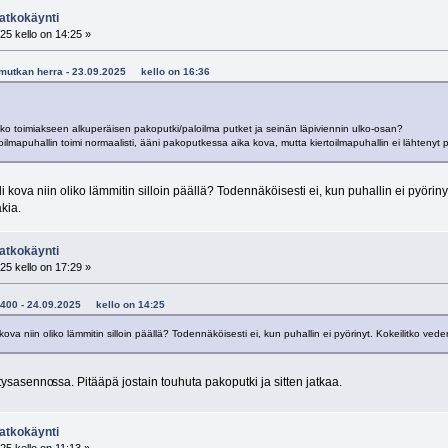
atkokäynti
25 kello on 14:25 »
vumutkan herra - 23.09.2025 kello on 16:36
tiiko toimiakseen alkuperäisen pakoputki/paloilma putket ja seinän läpiviennin ulko-osan?
loilmapuhallin toimi normaalisti, ääni pakoputkessa aika kova, mutta kiertoilmapuhallin ei lähtenyt
 kova niin oliko lämmitin silloin päällä? Todennäköisesti ei, kun puhallin ei pyöri
kia.
atkokäynti
25 kello on 17:29 »
33400 - 24.09.2025 kello on 14:25
va niin oliko lämmitin silloin päällä? Todennäköisesti ei, kun puhallin ei pyörinyt. Kokeilitko ve
itysasenno
ssa. Pitääpä jostain touhuta pakoputki ja sitten jatkaa.
atkokäynti
25 kello on 11:13 »