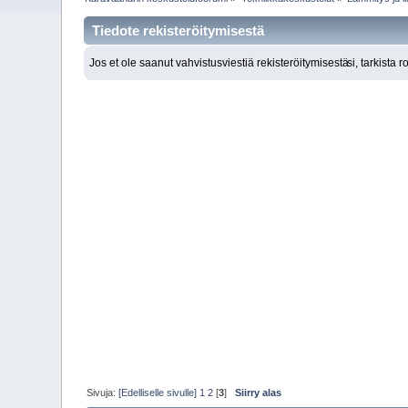
Tiedote rekisteröitymisestä
Jos et ole saanut vahvistusviestiä rekisteröitymisestä
si, tarkista 
Sivuja:
[Edelliselle sivulle]
1
2
[
3
]
Siirry alas