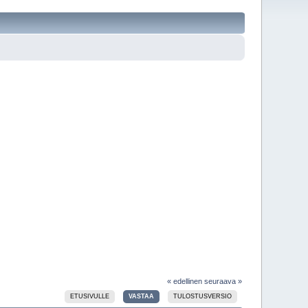
« edellinen
seuraava »
ETUSIVULLE
VASTAA
TULOSTUSVERSIO