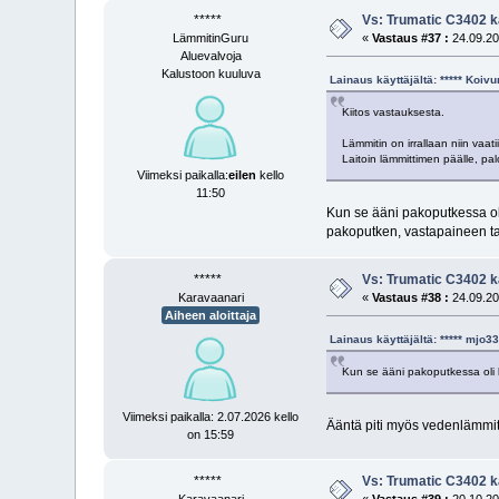
*****
Vs: Trumatic C3402 k
LämmitinGuru
«
Vastaus #37 :
24.09.20
Aluevalvoja
Kalustoon kuuluva
Lainaus käyttäjältä: ***** Koi
Kiitos vastauksesta.
Lämmitin on irrallaan niin vaa
Laitoin lämmittimen päälle, pa
Viimeksi paikalla:
eilen
kello
11:50
Kun se ääni pakoputkessa oli
pakoputken, vastapaineen ta
*****
Vs: Trumatic C3402 k
Karavaanari
«
Vastaus #38 :
24.09.20
Aiheen aloittaja
Lainaus käyttäjältä: ***** mjo
Kun se ääni pakoputkessa oli ko
Viimeksi paikalla: 2.07.2026 kello
Ääntä piti myös vedenlämm
on 15:59
*****
Vs: Trumatic C3402 k
Karavaanari
«
Vastaus #39 :
20.10.20