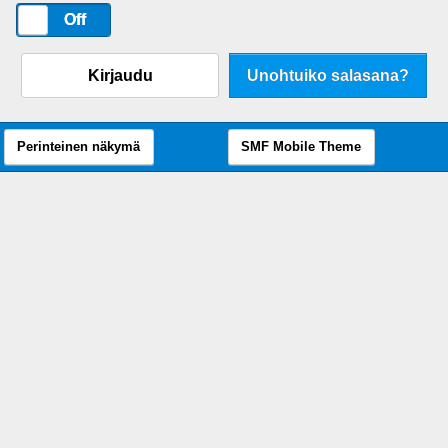
On
Off
Kirjaudu
Unohtuiko salasana?
Perinteinen näkymä
SMF Mobile Theme