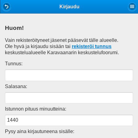
Mobile View
Kirjaudu
Huom!
Vain rekisteröityneet jäsenet pääsevät tälle alueelle.
Ole hyvä ja kirjaudu sisään tai
rekisteröi tunnus
keskustelualueelle Karavaanarin keskustelufoorumi.
Tunnus:
Salasana:
Istunnon pituus minuutteina:
Pysy aina kirjautuneena sisälle: