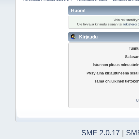
Huom!
Vain rekisteröity
Ole hyvä ja kirjaudu sisään tai
rekisteröi
Kirjaudu
Tunnu
Salasan
Istunnon pituus minuuttei
Pysy aina kirjautuneena sisäl
Tämä on julkinen tietoko
U
SMF 2.0.17
|
SMF