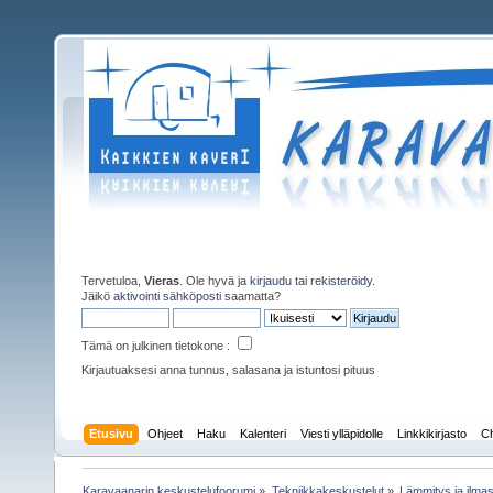
Tervetuloa,
Vieras
. Ole hyvä ja
kirjaudu
tai
rekisteröidy
.
Jäikö
aktivointi sähköposti
saamatta?
Tämä on julkinen tietokone :
Kirjautuaksesi anna tunnus, salasana ja istuntosi pituus
Etusivu
Ohjeet
Haku
Kalenteri
Viesti ylläpidolle
Linkkikirjasto
Ch
Karavaanarin keskustelufoorumi
»
Tekniikkakeskustelut
»
Lämmitys ja ilmast