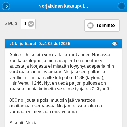
Mobile View
Norjalainen kaasupullo ja venttiili
Sivuja:
1
Toiminto
#1 kirjoittanut
0zz1 02 Jul 2026
Auto oli hiljattain vuokralla ja kuukauden Norjassa
kun kaasuloppu ja mun adapterit oli unohtuneet
autosta ja Norjasta ei mistään löytynyt adapteria niin
vuokraaja joutui ostamaan Norjalaisen pullon ja
venttiilin. Hintaa näille tuli pullo: 158€ (täytenä),
liitin/venttiili 24€. Nyt en tiedä paljon pullossa on
kaasua muuta kuin että se ei ole tyhjä eikä täynnä.
80€ noi joutais pois, muutoin jää varastoon
odottamaan seuraavaa Norjan reissua joka on
varmaan viimeistään ensi vuonna.
Sijainti: Nokia