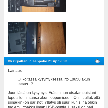
#6 kirjoittanut
seppoko 21 Apr 2025
Lainaus
Oliko tässä kysymyksessä irto 18650 akun
lataus...?
Juuri tästä on kysymys. Eräs minun otsalampuistani
lopetti toimintansa akun loppumiseen. Olin luullut, että
siinä(kin) on paristot. Yllätys oli suuri kun siinä olikin
tuo em. irtoakku ilman USB-porttia. Lisäksi on pari