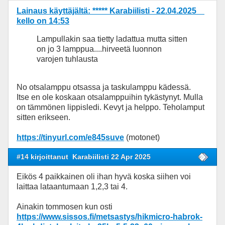
Lainaus käyttäjältä: ***** Karabiilisti - 22.04.2025
kello on 14:53
Lampullakin saa tietty ladattua mutta sitten
on jo 3 lamppua....hirveetä luonnon
varojen tuhlausta
No otsalamppu otsassa ja taskulamppu kädessä.
Itse en ole koskaan otsalamppuihin tykästynyt. Mulla
on tämmönen lippisledi. Kevyt ja helppo. Teholamput
sitten erikseen.
https://tinyurl.com/e845suve
(motonet)
#14 kirjoittanut
Karabiilisti 22 Apr 2025
Eikös 4 paikkainen oli ihan hyvä koska siihen voi
laittaa lataantumaan 1,2,3 tai 4.
Ainakin tommosen kun osti
https://www.sissos.fi/metsastys/hikmicro-habrok-