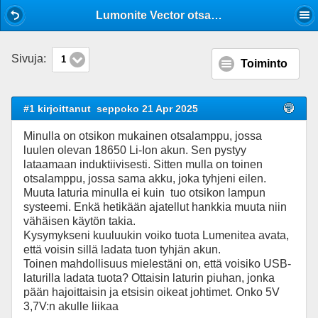
Mobile View
Lumonite Vector otsalamppu
Sivuja:
1
Toiminto
#1 kirjoittanut
seppoko 21 Apr 2025
Minulla on otsikon mukainen otsalamppu, jossa
luulen olevan 18650 Li-Ion akun. Sen pystyy
lataamaan induktiivisesti. Sitten mulla on toinen
otsalamppu, jossa sama akku, joka tyhjeni eilen.
Muuta laturia minulla ei kuin tuo otsikon lampun
systeemi. Enkä hetikään ajatellut hankkia muuta niin
vähäisen käytön takia.
Kysymykseni kuuluukin voiko tuota Lumenitea avata,
että voisin sillä ladata tuon tyhjän akun.
Toinen mahdollisuus mielestäni on, että voisiko USB-
laturilla ladata tuota? Ottaisin laturin piuhan, jonka
pään hajoittaisin ja etsisin oikeat johtimet. Onko 5V
3,7V:n akulle liikaa