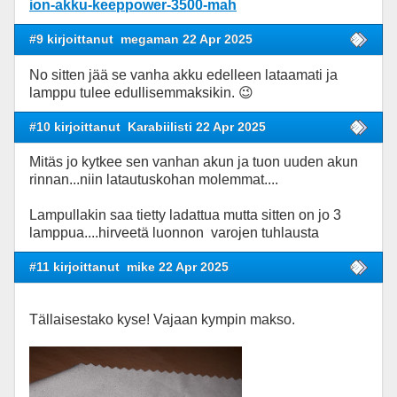
ion-akku-keeppower-3500-mah
#9 kirjoittanut
megaman 22 Apr 2025
No sitten jää se vanha akku edelleen lataamati ja
lamppu tulee edullisemmaksikin. 😉
#10 kirjoittanut
Karabiilisti 22 Apr 2025
Mitäs jo kytkee sen vanhan akun ja tuon uuden akun
rinnan...niin latautuskohan molemmat....
Lampullakin saa tietty ladattua mutta sitten on jo 3
lamppua....hirveetä luonnon varojen tuhlausta
#11 kirjoittanut
mike 22 Apr 2025
Tällaisestako kyse! Vajaan kympin makso.