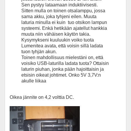
Sen pystyy lataamaan induktiivisesti.
Sitten mulla on toinen otsalamppu, jossa
sama akku, joka tyhjeni eilen. Muuta
laturia minulla ei kuin tuo otsikon lampun
systeemi. Enkä hetikään ajatellut hankkia
muuta niin vähäisen käytön takia.
Kysymykseni kuuluukin voiko tuota
Lumenitea avata, että voisin sillä ladata
tuon tyhjän akun.
Toinen mahdollisuus mielestäni on, että
voisiko USB-laturilla ladata tuota? Ottaisin
laturin piuhan, jonka pään hajoittaisin ja
etsisin oikeat johtimet. Onko 5V 3,7V:n
akulle liikaa
Oikea jännite on 4,2 volttia DC.