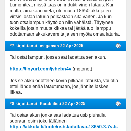
Lumonitea, niissä taas on induktiivinen lataus. Kun
mulla, ainakaan vielä, ole muita 18650 akkuja en
viitsisi ostaa laturia pelkästään sitä varten. Ja kun
tuon otsalampun käyttö on niin vähäistä. Täytynee
kokeilla jotain muuta kikkaa tai jättää tuo lamppu
odottamaan akkukavereita ja sen myötä omaa laturia.
#7 kirjoittanut
megaman 22 Apr 2025
Tai ostat lampun, jossa saat ladattua sen akun.
https://tinyurl.com/jvhebn4v
(motonet)
Jos se akku odottelee kovin pitkään latausta, voi olla
ettei lähde enää latautumaan, jos jännite laskee
liikaa.
#8 kirjoittanut
Karabiilisti 22 Apr 2025
Tai ostaa akun jonka saa ladattua usb piuhalla
suoraan esim joku tälläinen
https://akkula.fi/tuote/usb-ladattava-18650-3-7v-li-