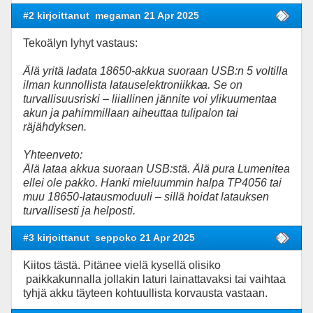
#2 kirjoittanut
megaman 21 Apr 2025
Tekoälyn lyhyt vastaus:
Älä yritä ladata 18650-akkua suoraan USB:n 5 voltilla
ilman kunnollista latauselektroniikka
a. Se on
turvallisuusriski – liiallinen jännite voi ylikuumentaa
akun ja pahimmillaan aiheuttaa tulipalon tai
räjähdyksen.
Yhteenveto:
Älä lataa akkua suoraan USB:stä. Älä pura Lumenitea
ellei ole pakko. Hanki mieluummin halpa TP4056 tai
muu 18650-latausmoduuli – sillä hoidat latauksen
turvallisesti ja helposti.
#3 kirjoittanut
seppoko 21 Apr 2025
Kiitos tästä. Pitänee vielä kysellä olisiko
paikkakunnalla jollakin laturi lainattavaksi tai vaihtaa
tyhjä akku täyteen kohtuullista korvausta vastaan.