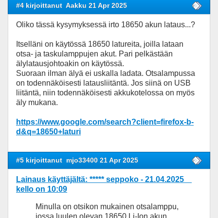
#4 kirjoittanut
Aakku 21 Apr 2025
Oliko tässä kysymyksessä irto 18650 akun lataus...?
Itselläni on käytössä 18650 latureita, joilla lataan
otsa- ja taskulamppujen akut. Pari pelkästään
älylatausjohtoakin on käytössä.
Suoraan ilman älyä ei uskalla ladata. Otsalampussa
on todennäköisesti latausliitäntä. Jos siinä on USB
liitäntä, niin todennäköisesti akkukotelossa on myös
äly mukana.
https://www.google.com/search?client=firefox-b-
d&q=18650+laturi
#5 kirjoittanut
mjo33400 21 Apr 2025
Lainaus käyttäjältä: ***** seppoko - 21.04.2025
kello on 10:09
Minulla on otsikon mukainen otsalamppu,
jossa luulen olevan 18650 Li-Ion akun.