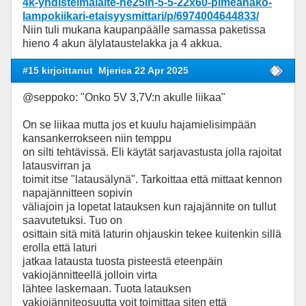
4k-yhdistelmalaite-he25ln-5-5-22x60-pimeanako-
lampokiikari-etaisyysmittari/p/6974004644833/
Niin tuli mukana kaupanpäälle samassa paketissa
hieno 4 akun älylataustelakka ja 4 akkua.
#15 kirjoittanut
Mjerica 22 Apr 2025
@seppoko: "Onko 5V 3,7V:n akulle liikaa"
On se liikaa mutta jos et kuulu hajamielisimpään
kansankerrokseen niin temppu
on silti tehtävissä. Eli käytät sarjavastusta jolla rajoitat
latausvirran ja
toimit itse "latausälynä". Tarkoittaa että mittaat kennon
napajännitteen sopivin
väliajoin ja lopetat latauksen kun rajajännite on tullut
saavutetuksi. Tuo on
osittain sitä mitä laturin ohjauskin tekee kuitenkin sillä
erolla että laturi
jatkaa latausta tuosta pisteestä eteenpäin
vakiojännitteellä jolloin virta
lähtee laskemaan. Tuota latauksen
vakiojänniteosuutta voit toimittaa siten että