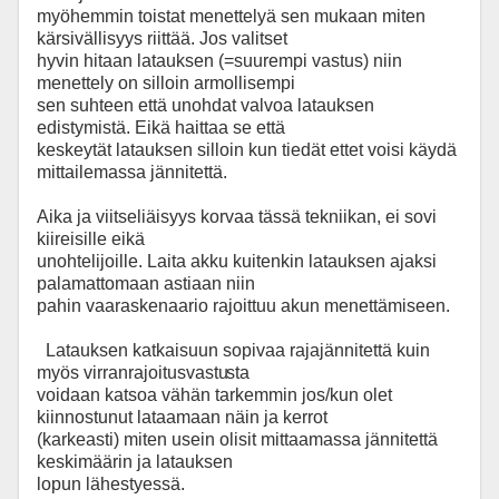
myöhemmin toistat menettelyä sen mukaan miten
kärsivällisyys riittää. Jos valitset
hyvin hitaan latauksen (=suurempi vastus) niin
menettely on silloin armollisempi
sen suhteen että unohdat valvoa latauksen
edistymistä. Eikä haittaa se että
keskeytät latauksen silloin kun tiedät ettet voisi käydä
mittailemassa jännitettä.
Aika ja viitseliäisyys korvaa tässä tekniikan, ei sovi
kiireisille eikä
unohtelijoille. Laita akku kuitenkin latauksen ajaksi
palamattomaan astiaan niin
pahin vaaraskenaario rajoittuu akun menettämiseen.
Latauksen katkaisuun sopivaa rajajännitettä kuin
myös virranrajoitusvastu
sta
voidaan katsoa vähän tarkemmin jos/kun olet
kiinnostunut lataamaan näin ja kerrot
(karkeasti) miten usein olisit mittaamassa jännitettä
keskimäärin ja latauksen
lopun lähestyessä.