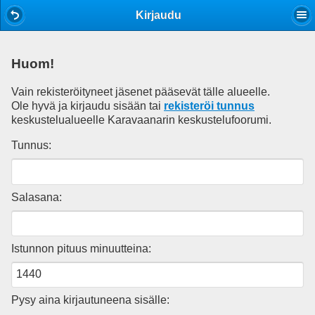
Mobile View
Kirjaudu
Huom!
Vain rekisteröityneet jäsenet pääsevät tälle alueelle.
Ole hyvä ja kirjaudu sisään tai
rekisteröi tunnus
keskustelualueelle Karavaanarin keskustelufoorumi.
Tunnus:
Salasana:
Istunnon pituus minuutteina:
Pysy aina kirjautuneena sisälle: