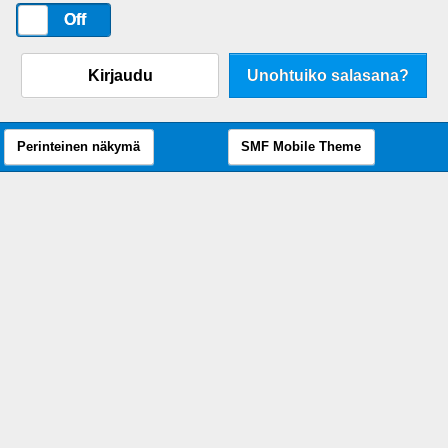
On
Off
Kirjaudu
Unohtuiko salasana?
Perinteinen näkymä
SMF Mobile Theme