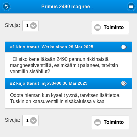
Mobile View
Primus 2490 magneettiventtiili
Sivuja:
1
Toiminto
#1 kirjoittanut
Wetkalainen 29 Mar 2025
Olisiko kenelläkään 2490 pannun rikkinäistä
mangneettiventtiili
ä, esimkäämit palaneet, tatvitsin
venttiilin sisähilut?
#2 kirjoittanut
mjo33400 30 Mar 2025
Odota hieman kun kyselit yv:nä, tarvitsen lisätietoa.
Tuskin on kaasuventtiilin sisäkaluissa vikaa
Sivuja:
1
Toiminto