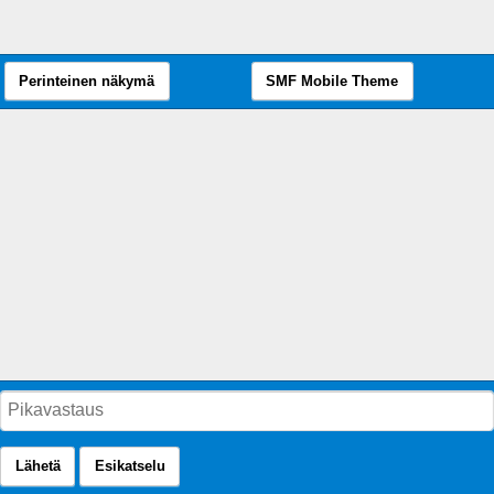
Perinteinen näkymä
SMF Mobile Theme
Lähetä
Esikatselu