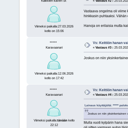
Kaikkien kaveri Sr.
«
Vastaus #2 :
25.03.2025
Vastaava ongelma oli viime k
hinkkasin puhtaaksi. Vähän 
Hanoja on erilaisia mutta kai
Viimeksi paikalla:27.03.2026
kello on 15:06
*****
Vs: Keittiön hanan va
Karavaanari
«
Vastaus #3 :
25.03.2025
Joskus on niin yksinkertaine
Viimeksi paikalla:12.06.2026
kello on 17:42
*****
Vs: Keittiön hanan va
Karavaanari
«
Vastaus #4 :
25.03.2025
Lainaus käyttäjältä: ***** pal
Joskus on niin yksinkertainen 
Viimeksi paikalla:
tänään
kello
Mulla vuoti kylpärin hana siel
22:12
oli sitten varmaan auton täri