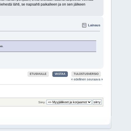
ehestä lähti, se napsahti paikalleen ja on sen jälkeen
Lainaus
aa.
ETUSIVULLE
VASTAA
TULOSTUSVERSIO
« edellinen
seuraava »
Siirry: