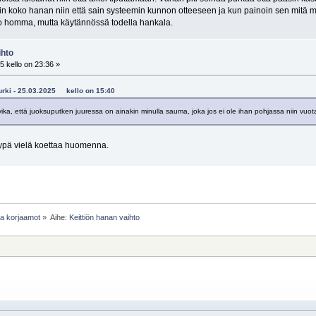
in koko hanan niin että sain systeemin kunnon otteeseen ja kun painoin sen mitä mi
po homma, mutta käytännössä todella hankala.
ihto
 kello on 23:36 »
okurki - 25.03.2025 kello on 15:40
vika, että juoksuputken juuressa on ainakin minulla sauma, joka jos ei ole ihan pohjassa niin vuot
yypä vielä koettaa huomenna.
 ja korjaamot
»
Aihe:
Keittiön hanan vaihto 