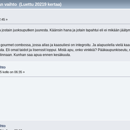
n vaihto (Luettu 20219 kertaa)
2:45 »
 jostain juoksuputken juuresta. Käänsin hana ja jotain tapahtui eli ei mikään jääty
n gourmet combossa, jossa allas ja kaasuliesi on integroitu. Ja alapuolella vielä 
a. Eli omat taidot ja lisenssit loppui. Mistä apu, onko vinkkiä? Pääkaupunkiseutu,
allinnaan. Kunhan saa apua ennen kesäkuuta.
ihto
 kello on 06:35 »
ihto