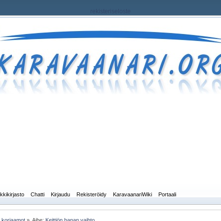
rekisteriseloste
kkikirjasto
Chatti
Kirjaudu
Rekisteröidy
KaravaanariWiki
Portaali
a korjaamot
»
Aihe:
Keittiön hanan vaihto 