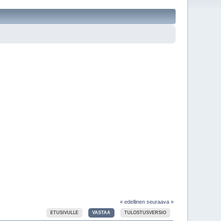
« edellinen
seuraava »
ETUSIVULLE
VASTAA
TULOSTUSVERSIO