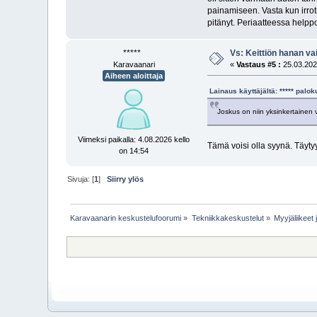
painamiseen. Vasta kun irrot
pitänyt. Periaatteessa help
*****
Vs: Keittiön hanan va
Karavaanari
«
Vastaus #5 :
25.03.2025
Aiheen aloittaja
Lainaus käyttäjältä: ***** pal
Joskus on niin yksinkertainen 
Viimeksi paikalla: 4.08.2026 kello
Tämä voisi olla syynä. Täyt
on 14:54
Sivuja: [
1
]
Siirry ylös
Karavaanarin keskustelufoorumi
»
Tekniikkakeskustelut
»
Myyjäliikeet