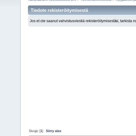
Tiedote rekisteröitymisestä
Jos et ole saanut vahvistusviestiä rekisteröitymisestä
si, tarkista 
Sivuja: [
1
]
Siirry alas