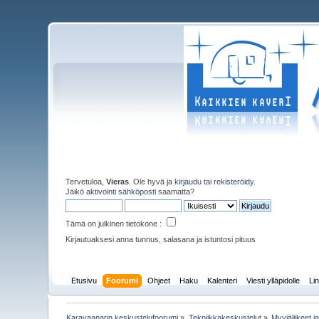
Tervetuloa,
Vieras
. Ole hyvä ja
kirjaudu
tai
rekisteröidy
.
Jäikö
aktivointi sähköposti
saamatta?
Tämä on julkinen tietokone :
Kirjautuaksesi anna tunnus, salasana ja istuntosi pituus
Etusivu
Foorumi
Ohjeet
Haku
Kalenteri
Viesti ylläpidolle
Lin
Karavaanarin keskustelufoorumi
»
Tekniikkakeskustelut
»
Myyjäliikeet j