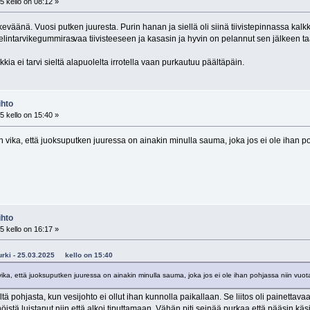
 kello on 08:12 »
eväänä. Vuosi putken juuresta. Purin hanan ja siellä oli siinä tiivistepinnassa kalk
elintarvikegummiras
vaa tiivisteeseen ja kasasin ja hyvin on pelannut sen jälkeen ta
kkia ei tarvi sieltä alapuolelta irrotella vaan purkautuu päältäpäin.
ihto
 kello on 15:40 »
n vika, että juoksuputken juuressa on ainakin minulla sauma, joka jos ei ole ihan p
ihto
 kello on 16:17 »
okurki - 25.03.2025 kello on 15:40
vika, että juoksuputken juuressa on ainakin minulla sauma, joka jos ei ole ihan pohjassa niin vuot
tä pohjasta, kun vesijohto ei ollut ihan kunnolla paikallaan. Se liitos oli painettavaa 
nöistä luistanut niin että alkoi tiputtamaan. Vähän piti seinää purkaa että pääsin k