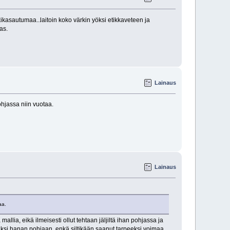
kikasautumaa...
laitoin koko värkin yöksi etikkaveteen ja
as.
Lainaus
ohjassa niin vuotaa.
Lainaus
aa.
mallia, eikä ilmeisesti ollut tehtaan jäljiltä ihan pohjassa ja
äsiksi hanan pohjaan, enkä siltikään saanut tarpeeksi voimaa