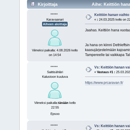
Kirjoittaja
Aihe: Keittiön hana
*****
Keittiön hanan vaihto
Karavaanari
«
:
24.03.2025 kello on 2
Aiheen aloittaja
Jaahas. Keittiön hana vuotaa
Ja hana on kiinni Dethleffsi
kaasujärjestelmään kajoamist
Viimeksi paikalla: 4.08.2026 kello
Tampereelle tai vaikkapa T
on 14:54
*****
Vs: Keittiön hanan va
Saittisähläri
«
Vastaus #1 :
25.03.2025
Kalustoon kuuluva
https://www.prcaravan.fi/
Viimeksi paikalla:
tänään
kello
22:55
Epsoo
*****
Vs: Keittiön hanan va