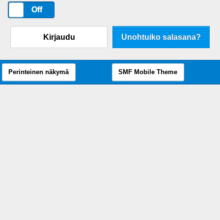
On
Off
Kirjaudu
Unohtuiko salasana?
Perinteinen näkymä
SMF Mobile Theme