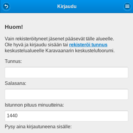
Mobile View
Kirjaudu
Huom!
Vain rekisteröityneet jäsenet pääsevät tälle alueelle.
Ole hyvä ja kirjaudu sisään tai
rekisteröi tunnus
keskustelualueelle Karavaanarin keskustelufoorumi.
Tunnus:
Salasana:
Istunnon pituus minuutteina:
Pysy aina kirjautuneena sisälle: