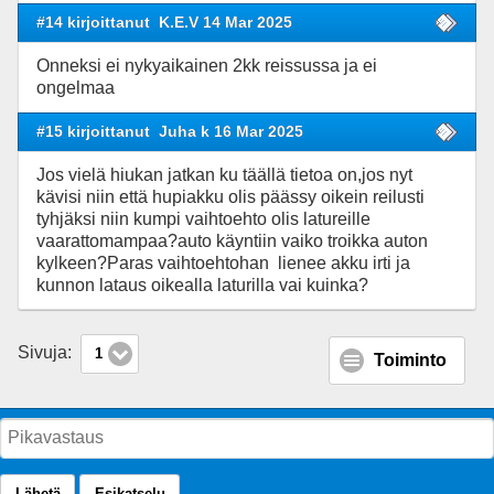
#14 kirjoittanut
K.E.V 14 Mar 2025
Onneksi ei nykyaikainen 2kk reissussa ja ei
ongelmaa
#15 kirjoittanut
Juha k 16 Mar 2025
Jos vielä hiukan jatkan ku täällä tietoa on,jos nyt
kävisi niin että hupiakku olis päässy oikein reilusti
tyhjäksi niin kumpi vaihtoehto olis latureille
vaarattomampaa?auto käyntiin vaiko troikka auton
kylkeen?Paras vaihtoehtohan lienee akku irti ja
kunnon lataus oikealla laturilla vai kuinka?
Sivuja:
1
Toiminto