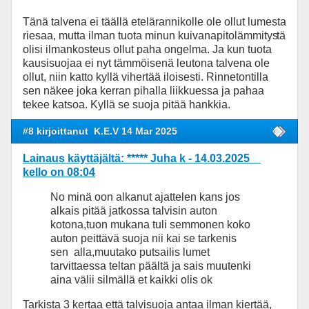
Tänä talvena ei täällä etelärannikolle ole ollut lumesta
riesaa, mutta ilman tuota minun kuivanapitolämmitys
tä
olisi ilmankosteus ollut paha ongelma. Ja kun tuota
kausisuojaa ei nyt tämmöisenä leutona talvena ole
ollut, niin katto kyllä vihertää iloisesti. Rinnetontilla
sen näkee joka kerran pihalla liikkuessa ja pahaa
tekee katsoa. Kyllä se suoja pitää hankkia.
#8 kirjoittanut
K.E.V 14 Mar 2025
Lainaus käyttäjältä: ***** Juha k - 14.03.2025
kello on 08:04
No minä oon alkanut ajattelen kans jos
alkais pitää jatkossa talvisin auton
kotona,tuon mukana tuli semmonen koko
auton peittävä suoja nii kai se tarkenis
sen alla,muutako putsailis lumet
tarvittaessa teltan päältä ja sais muutenki
aina välii silmällä et kaikki olis ok
Tarkista 3 kertaa että talvisuoja antaa ilman kiertää,