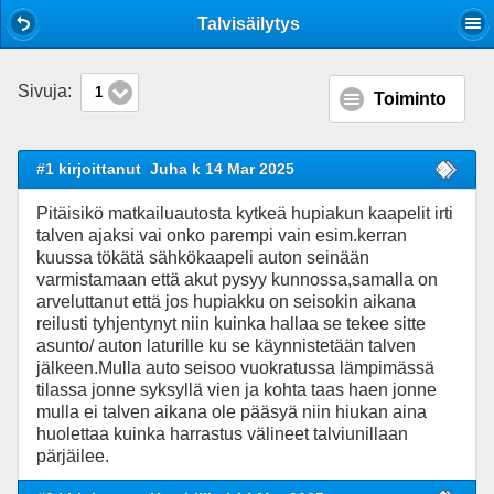
Mobile View
Talvisäilytys
Sivuja:
1
Toiminto
#1 kirjoittanut
Juha k 14 Mar 2025
Pitäisikö matkailuautosta kytkeä hupiakun kaapelit irti
talven ajaksi vai onko parempi vain esim.kerran
kuussa tökätä sähkökaapeli auton seinään
varmistamaan että akut pysyy kunnossa,samalla on
arveluttanut että jos hupiakku on seisokin aikana
reilusti tyhjentynyt niin kuinka hallaa se tekee sitte
asunto/ auton laturille ku se käynnistetään talven
jälkeen.Mulla auto seisoo vuokratussa lämpimässä
tilassa jonne syksyllä vien ja kohta taas haen jonne
mulla ei talven aikana ole pääsyä niin hiukan aina
huolettaa kuinka harrastus välineet talviunillaan
pärjäilee.