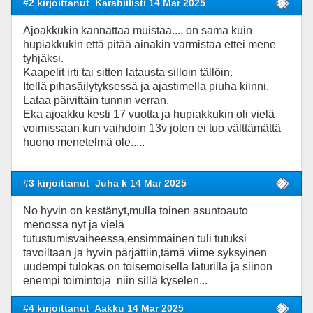
#2 kirjoittanut
Karabiilisti 14 Mar 2025
Ajoakkukin kannattaa muistaa.... on sama kuin
hupiakkukin että pitää ainakin varmistaa ettei mene
tyhjäksi.
Kaapelit irti tai sitten latausta silloin tällöin.
Itellä pihasäilytyksessä ja ajastimella piuha kiinni.
Lataa päivittäin tunnin verran.
Eka ajoakku kesti 17 vuotta ja hupiakkukin oli vielä
voimissaan kun vaihdoin 13v joten ei tuo välttämättä
huono menetelmä ole.....
#3 kirjoittanut
Juha k 14 Mar 2025
No hyvin on kestänyt,mulla toinen asuntoauto
menossa nyt ja vielä
tutustumisvaiheessa,ensimmäinen tuli tutuksi
tavoiltaan ja hyvin pärjättiin,tämä viime syksyinen
uudempi tulokas on toisemoisella laturilla ja siinon
enempi toimintoja niin sillä kyselen...
#4 kirjoittanut
Aakku 14 Mar 2025