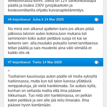
verkkovirrassa kiinni. Siellä on 12V sähkönkuluttajia
päällä ja lisäksi 230V jyrsijäkarkotin ja
kosteusmittarilla ohjattu kuivanapitolämmitys
.
#6 kirjoittanut
Juha k 14 Mar 2025
No minä oon alkanut ajattelen kans jos alkais pitää
jatkossa talvisin auton kotona,tuon mukana tuli
semmonen koko auton peittävä suoja nii kai se
tarkenis sen alla,muutako putsailis lumet tarvittaessa
teltan päältä ja sais muutenki aina välii silmällä et
kaikki olis ok
#7 kirjoittanut
Tietis 14 Mar 2025
^
Tuollainen kausisuoja auton päälle oli mulla syksyllä
harkinnassa, mutta kun tuli talon kanssa yllättäviä
remppakuluja, jäi vielä hankkimatta. Se auttais kyllä,
kunhan on sellaista mallia että ilma pääsee
liikkumaan. Tuo mitä olin hankkimassa, on pelkän
katon peittävä ja sen alle jää reilu ilmarako. Ilma
pääsee hyvin kiertämään.