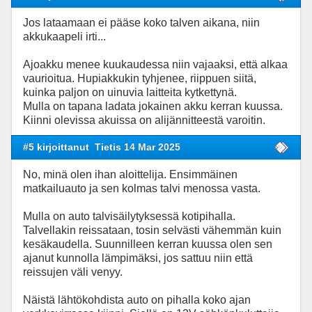
Jos lataamaan ei pääse koko talven aikana, niin
akkukaapeli irti...
Ajoakku menee kuukaudessa niin vajaaksi, että alkaa
vaurioitua. Hupiakkukin tyhjenee, riippuen siitä,
kuinka paljon on uinuvia laitteita kytkettynä.
Mulla on tapana ladata jokainen akku kerran kuussa.
Kiinni olevissa akuissa on alijännitteestä varoitin.
#5 kirjoittanut
Tietis 14 Mar 2025
No, minä olen ihan aloittelija. Ensimmäinen
matkailuauto ja sen kolmas talvi menossa vasta.
Mulla on auto talvisäilytyksessä kotipihalla.
Talvellakin reissataan, tosin selvästi vähemmän kuin
kesäkaudella. Suunnilleen kerran kuussa olen sen
ajanut kunnolla lämpimäksi, jos sattuu niin että
reissujen väli venyy.
Näistä lähtökohdista auto on pihalla koko ajan