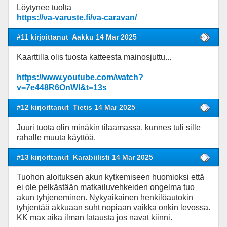
Löytynee tuolta
https://va-varuste.fi/va-caravan/
#11 kirjoittanut
Aakku 14 Mar 2025
Kaarttilla olis tuosta katteesta mainosjuttu...
https://www.youtube.com/watch?
v=7e448R6OnWI&t=13s
#12 kirjoittanut
Tietis 14 Mar 2025
Juuri tuota olin minäkin tilaamassa, kunnes tuli sille
rahalle muuta käyttöä.
#13 kirjoittanut
Karabiilisti 14 Mar 2025
Tuohon aloituksen akun kytkemiseen huomioksi että
ei ole pelkästään matkailuvehkeiden ongelma tuo
akun tyhjeneminen. Nykyaikainen henkilöautokin
tyhjentää akkuaan suht nopiaan vaikka onkin levossa.
KK max aika ilman latausta jos navat kiinni.