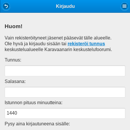
Mobile View
Kirjaudu
Huom!
Vain rekisteröityneet jäsenet pääsevät tälle alueelle.
Ole hyvä ja kirjaudu sisään tai
rekisteröi tunnus
keskustelualueelle Karavaanarin keskustelufoorumi.
Tunnus:
Salasana:
Istunnon pituus minuutteina:
Pysy aina kirjautuneena sisälle: