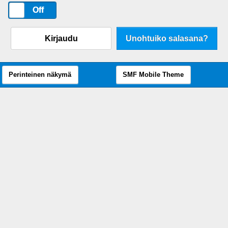
On
Off
Kirjaudu
Unohtuiko salasana?
Perinteinen näkymä
SMF Mobile Theme