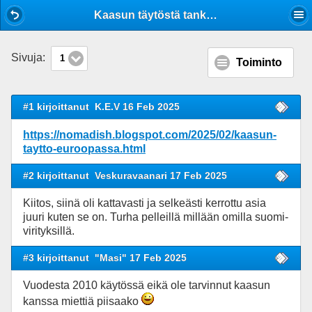
Mobile View
Kaasun täytöstä tankkipulloihin Euroopassa.
Sivuja:
1
Toiminto
#1 kirjoittanut
K.E.V 16 Feb 2025
https://nomadish.blogspot.com/2025/02/kaasun-
taytto-euroopassa.html
#2 kirjoittanut
Veskuravaanari 17 Feb 2025
Kiitos, siinä oli kattavasti ja selkeästi kerrottu asia
juuri kuten se on. Turha pelleillä millään omilla suomi-
virityksillä.
#3 kirjoittanut
"Masi" 17 Feb 2025
Vuodesta 2010 käytössä eikä ole tarvinnut kaasun
kanssa miettiä piisaako