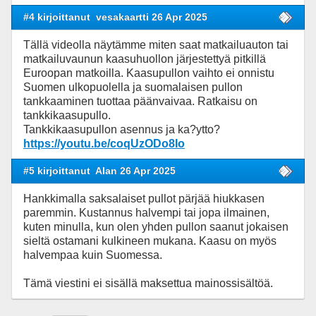
#4 kirjoittanut
vesakaartti 26 Apr 2025
Tällä videolla näytämme miten saat matkailuauton tai
matkailuvaunun kaasuhuollon järjestettyä pitkillä
Euroopan matkoilla. Kaasupullon vaihto ei onnistu
Suomen ulkopuolella ja suomalaisen pullon
tankkaaminen tuottaa päänvaivaa. Ratkaisu on
tankkikaasupullo.
Tankkikaasupullon asennus ja ka?ytto?
https://youtu.be/coqUzODo8Io
#5 kirjoittanut
Alan 26 Apr 2025
Hankkimalla saksalaiset pullot pärjää hiukkasen
paremmin. Kustannus halvempi tai jopa ilmainen,
kuten minulla, kun olen yhden pullon saanut jokaisen
sieltä ostamani kulkineen mukana. Kaasu on myös
halvempaa kuin Suomessa.
Tämä viestini ei sisällä maksettua mainossisältöä.