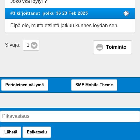
Joko vka löytyi ?
#3 kirjoittanut
polku 36 23 Feb 2025
Eipä ole, mutta etsintä jatkuu kunnes löydän sen.
Sivuja:
1
Toiminto
Perinteinen näkymä
SMF Mobile Theme
Lähetä
Esikatselu