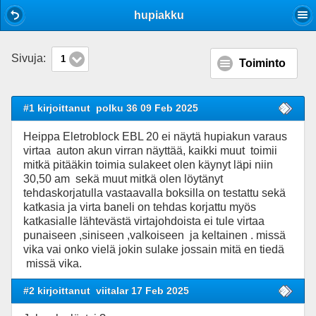
Mobile View
hupiakku
Sivuja:
1
Toiminto
#1 kirjoittanut
polku 36 09 Feb 2025
Heippa Eletroblock EBL 20 ei näytä hupiakun varaus
virtaa auton akun virran näyttää, kaikki muut toimii
mitkä pitääkin toimia sulakeet olen käynyt läpi niin
30,50 am sekä muut mitkä olen löytänyt
tehdaskorjatulla vastaavalla boksilla on testattu sekä
katkasia ja virta baneli on tehdas korjattu myös
katkasialle lähtevästä virtajohdoista ei tule virtaa
punaiseen ,siniseen ,valkoiseen ja keltainen . missä
vika vai onko vielä jokin sulake jossain mitä en tiedä
missä vika.
#2 kirjoittanut
viitalar 17 Feb 2025