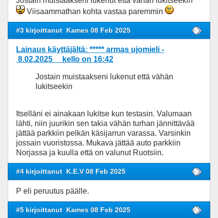
Jostain muistaakseni lukenut että vähän lukitseekin
Viisaammathan kohta vastaa paremmin
#3 kirjoittanut
Kames 08 Feb 2025
Lainaus käyttäjältä: ***** armas ujomieli -
8.02.2025 kello on 16:42
Jostain muistaakseni lukenut että vähän
lukitseekin
Itselläni ei ainakaan lukitse kun testasin. Valumaan
lähti, niin juurikin sen takia vähän turhan jännittävää
jättää parkkiin pelkän käsijarrun varassa. Varsinkin
jossain vuoristossa. Mukava jättää auto parkkiin
Norjassa ja kuulla että on valunut Ruotsiin.
#4 kirjoittanut
K.E.V 08 Feb 2025
P eli peruutus päälle.
#5 kirjoittanut
Kames 08 Feb 2025