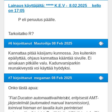
Lainaus käyttäjältä: ***** K.E.V - 8.02.2025 kello
on 17:05
P eli peruutus päälle.
Tarkoitatko R?
#6 kirjoittanut
Mautoilija 08 Feb 2025
Kannattaa pitää käsijarru kunnossa. Jos kuitenkin
epäilyttää, ohjaus kannattaa kääntää sivulle. Ei
ainakaan pitkälle valu. Kadunvarsiparkin
reunakiveystä voi käyttää hyödyksi.
#7 kirjoittanut
megaman 08 Feb 2025
Onko tästä apua:
"Fiat Ducaton automaattivaihteist
ot, erityisesti AMT-
järjestelmät (automated manual transmission),
toimivat hieman eri tavalla kuin perinteiset