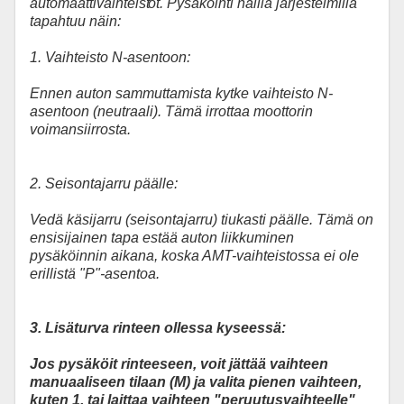
automaattivaihteist
ot. Pysäköinti näillä järjestelmillä
tapahtuu näin:
1. Vaihteisto N-asentoon:
Ennen auton sammuttamista kytke vaihteisto N-
asentoon (neutraali). Tämä irrottaa moottorin
voimansiirrosta.
2. Seisontajarru päälle:
Vedä käsijarru (seisontajarru) tiukasti päälle. Tämä on
ensisijainen tapa estää auton liikkuminen
pysäköinnin aikana, koska AMT-vaihteistossa ei ole
erillistä "P"-asentoa.
3. Lisäturva rinteen ollessa kyseessä:
Jos pysäköit rinteeseen, voit jättää vaihteen
manuaaliseen tilaan (M) ja valita pienen vaihteen,
kuten 1, tai laittaa vaihteen "peruutusvaihteelle"