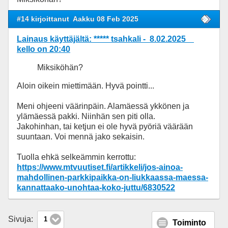
#14 kirjoittanut
Aakku 08 Feb 2025
Lainaus käyttäjältä: ***** tsahkali - 8.02.2025
kello on 20:40
Miksiköhän?
Aloin oikein miettimään. Hyvä pointti...
Meni ohjeeni väärinpäin. Alamäessä ykkönen ja
ylämäessä pakki. Niinhän sen piti olla.
Jakohinhan, tai ketjun ei ole hyvä pyöriä väärään
suuntaan. Voi mennä jako sekaisin.
Tuolla ehkä selkeämmin kerrottu:
https://www.mtvuutiset.fi/artikkeli/jos-ainoa-
mahdollinen-parkkipaikka-on-liukkaassa-maessa-
kannattaako-unohtaa-koko-juttu/6830522
Sivuja:
1
Toiminto