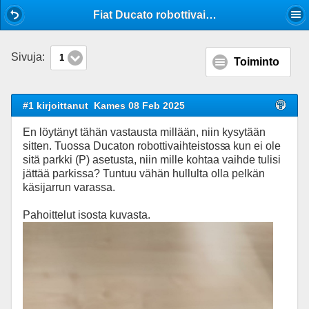
Mobile View
Fiat Ducato robottivaihteisto
Sivuja:
1
Toiminto
#1 kirjoittanut
Kames 08 Feb 2025
En löytänyt tähän vastausta millään, niin kysytään
sitten. Tuossa Ducaton robottivaihteistoss
a kun ei ole
sitä parkki (P) asetusta, niin mille kohtaa vaihde tulisi
jättää parkissa? Tuntuu vähän hullulta olla pelkän
käsijarrun varassa.
Pahoittelut isosta kuvasta.