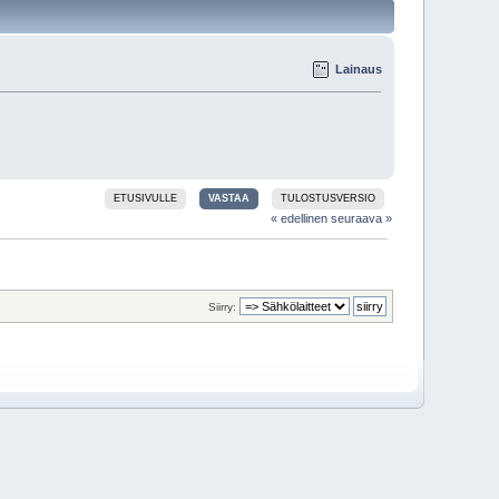
Lainaus
ETUSIVULLE
VASTAA
TULOSTUSVERSIO
« edellinen
seuraava »
Siirry: