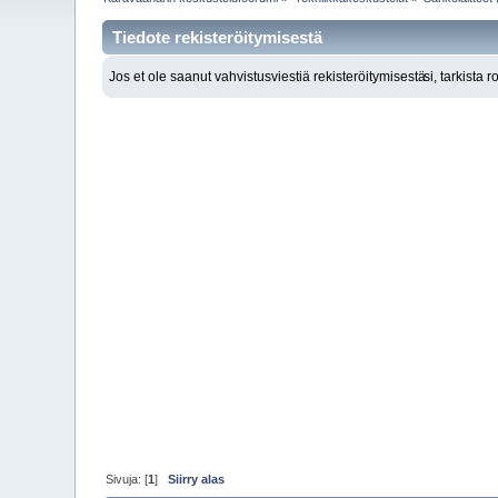
Tiedote rekisteröitymisestä
Jos et ole saanut vahvistusviestiä rekisteröitymisestä
si, tarkista 
Sivuja: [
1
]
Siirry alas