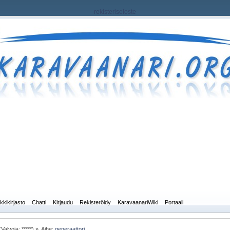
rekisteriseloste
kkikirjasto
Chatti
Kirjaudu
Rekisteröidy
KaravaanariWiki
Portaali
Valvoja: *****) »
Aihe:
generaattori