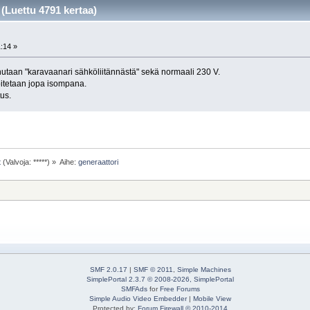
(Luettu 4791 kertaa)
1:14 »
hutaan "karavaanari sähköliitännästä" sekä normaali 230 V.
oitetaan jopa isompana.
tus.
t
(Valvoja: *****) »
Aihe:
generaattori
SMF 2.0.17
|
SMF © 2011
,
Simple Machines
SimplePortal 2.3.7 © 2008-2026, SimplePortal
SMFAds
for
Free Forums
Simple Audio Video Embedder
|
Mobile View
Protected by:
Forum Firewall © 2010-2014