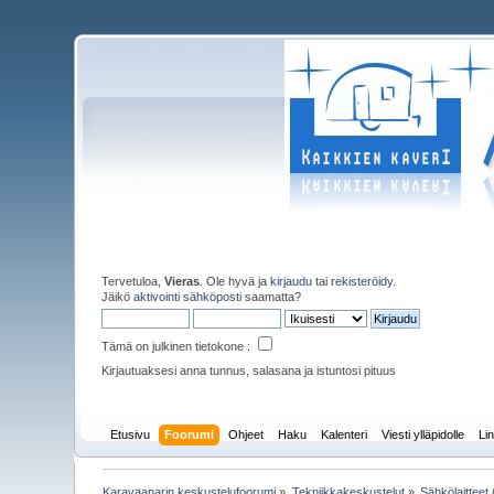
Tervetuloa,
Vieras
. Ole hyvä ja
kirjaudu
tai
rekisteröidy
.
Jäikö
aktivointi sähköposti
saamatta?
Tämä on julkinen tietokone :
Kirjautuaksesi anna tunnus, salasana ja istuntosi pituus
Etusivu
Foorumi
Ohjeet
Haku
Kalenteri
Viesti ylläpidolle
Lin
Karavaanarin keskustelufoorumi
»
Tekniikkakeskustelut
»
Sähkölaitteet
(