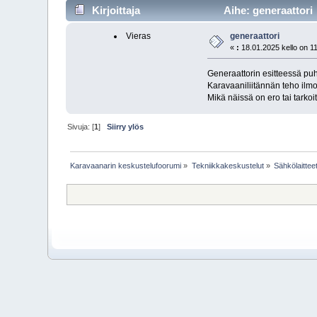
Kirjoittaja
Aihe: generaattori 
Vieras
generaattori
«
:
18.01.2025 kello on 1
Generaattorin esitteessä pu
Karavaaniliitännän teho ilm
Mikä näissä on ero tai tarkoi
Sivuja: [
1
]
Siirry ylös
Karavaanarin keskustelufoorumi
»
Tekniikkakeskustelut
»
Sähkölaittee