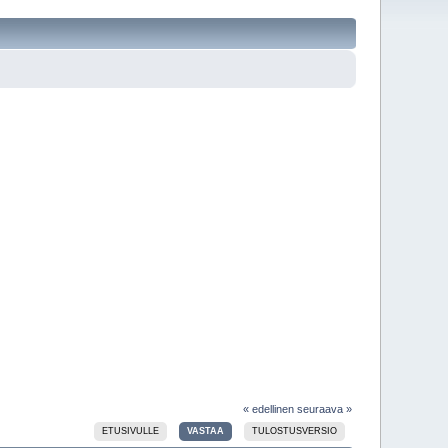
« edellinen
seuraava »
ETUSIVULLE
VASTAA
TULOSTUSVERSIO