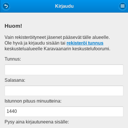
Mobile View
Kirjaudu
Huom!
Vain rekisteröityneet jäsenet pääsevät tälle alueelle.
Ole hyvä ja kirjaudu sisään tai
rekisteröi tunnus
keskustelualueelle Karavaanarin keskustelufoorumi.
Tunnus:
Salasana:
Istunnon pituus minuutteina:
Pysy aina kirjautuneena sisälle: