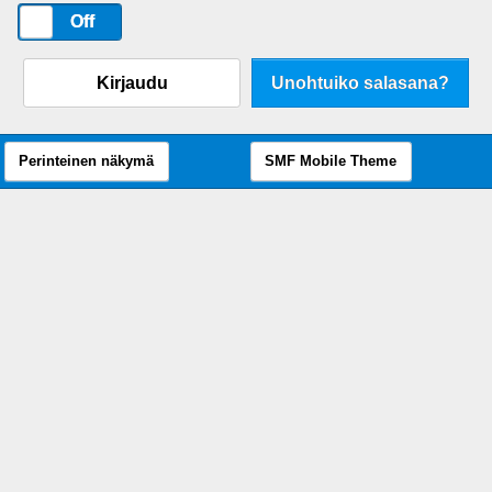
On
Off
Kirjaudu
Unohtuiko salasana?
Perinteinen näkymä
SMF Mobile Theme