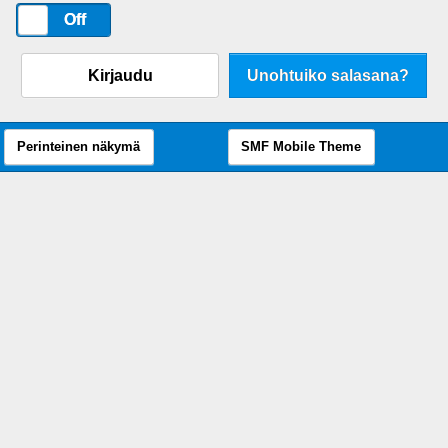
On
Off
Kirjaudu
Unohtuiko salasana?
Perinteinen näkymä
SMF Mobile Theme