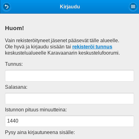
Mobile View
Kirjaudu
Huom!
Vain rekisteröityneet jäsenet pääsevät tälle alueelle.
Ole hyvä ja kirjaudu sisään tai
rekisteröi tunnus
keskustelualueelle Karavaanarin keskustelufoorumi.
Tunnus:
Salasana:
Istunnon pituus minuutteina:
Pysy aina kirjautuneena sisälle: