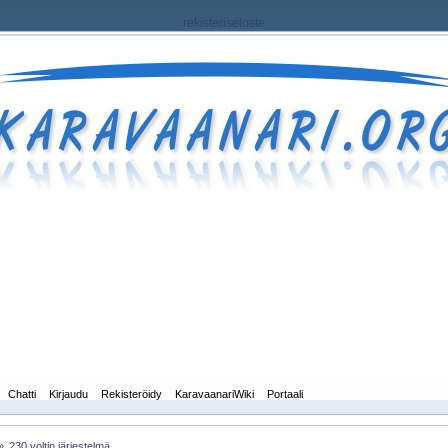
rekisteriseloste
Chatti
Kirjaudu
Rekisteröidy
KaravaanariWiki
Portaali
»
230 voltin järjestelmä