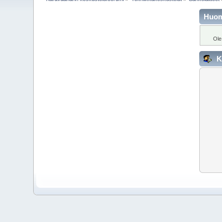
Huo
Ole
K