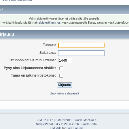
m!
Vain rekisteröityneet jäsenet pääsevät tälle alueelle.
 hyvä ja kirjaudu sisään tai
rekisteröi tunnus
keskustelualueelle Karavaanarin keskustelufoor
irjaudu
Tunnus:
Salasana:
Istunnon pituus minuutteina:
Pysy aina kirjautuneena sisälle:
Tämä on julkinen tietokone:
Unohtuiko salasana?
SMF 2.0.17
|
SMF © 2011
,
Simple Machines
SimplePortal 2.3.7 © 2008-2026, SimplePortal
SMFAds
for
Free Forums