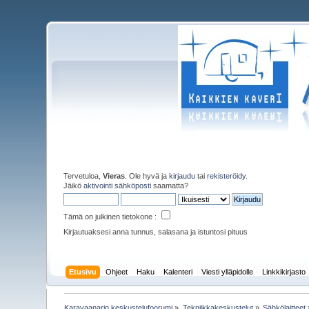
Tervetuloa,
Vieras
. Ole hyvä ja
kirjaudu
tai
rekisteröidy
.
Jäikö
aktivointi sähköposti
saamatta?
Tämä on julkinen tietokone :
Kirjautuaksesi anna tunnus, salasana ja istuntosi pituus
Etusivu
Ohjeet
Haku
Kalenteri
Viesti ylläpidolle
Linkkikirjasto
Karavaanarin keskustelufoorumi
»
Tekniikkakeskustelut
»
Sähkölaitteet