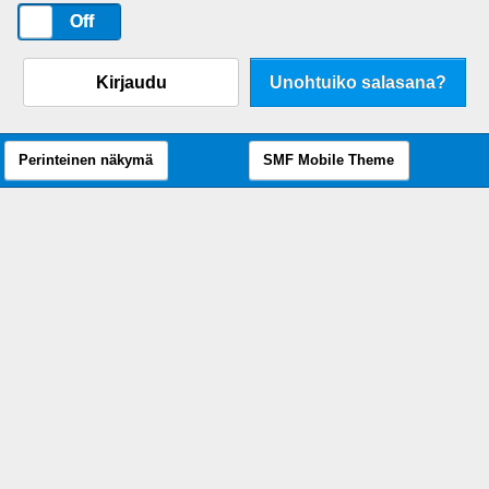
On
Off
Kirjaudu
Unohtuiko salasana?
Perinteinen näkymä
SMF Mobile Theme