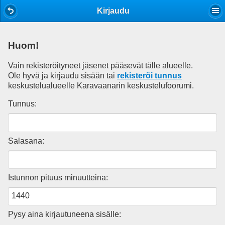
Mobile View
Kirjaudu
Huom!
Vain rekisteröityneet jäsenet pääsevät tälle alueelle.
Ole hyvä ja kirjaudu sisään tai
rekisteröi tunnus
keskustelualueelle Karavaanarin keskustelufoorumi.
Tunnus:
Salasana:
Istunnon pituus minuutteina:
Pysy aina kirjautuneena sisälle: