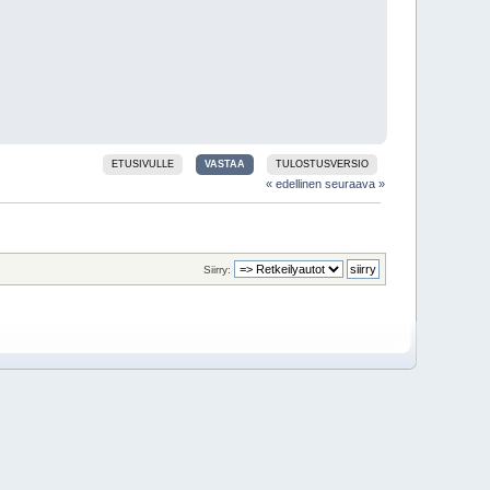
ETUSIVULLE
VASTAA
TULOSTUSVERSIO
« edellinen
seuraava »
Siirry: