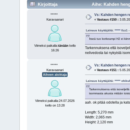
Kirjoittaja
Aihe: Kahden henge
*****
Vs: Kahden hengen re
Karavaanari
«
Vastaus #150 :
3.05.20
Lainaus käyttäjältä: ***** 0zz
Itseä tuo korkeampi H2 ei kiinn
Viimeksi paikalla:
tänään
kello
Tarkennuksena että isovelje
16:26
nelivedosta tai nykyistä isom
*****
Vs: Kahden hengen re
Karavaanari
«
Vastaus #151 :
5.05.20
Aiheen aloittaja
Lainaus käyttäjältä: ***** ohik
Tarkennuksena että isoveljell
isommasta akusta mitään toistai
Viimeksi paikalla:24.07.2026
aah. ok pitää odotella ja kats
kello on 13:28
Length: 5,270 mm
Width: 2,065 mm
Height: 2,120 mm