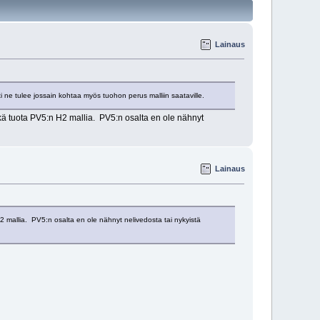
Lainaus
ti ne tulee jossain kohtaa myös tuohon perus malliin saataville.
ä tuota PV5:n H2 mallia. PV5:n osalta en ole nähnyt
Lainaus
 mallia. PV5:n osalta en ole nähnyt nelivedosta tai nykyistä