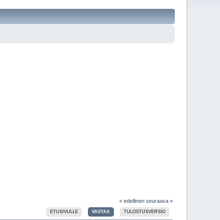
« edellinen
seuraava »
ETUSIVULLE
VASTAA
TULOSTUSVERSIO