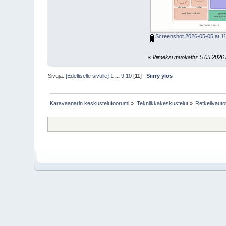
Screenshot 2026-05-05 at 11
«
Viimeksi muokattu: 5.05.2026 
Sivuja:
[Edelliselle sivulle]
1
...
9
10
[
11
]
Siirry ylös
Karavaanarin keskustelufoorumi
»
Tekniikkakeskustelut
»
Retkeilyauto