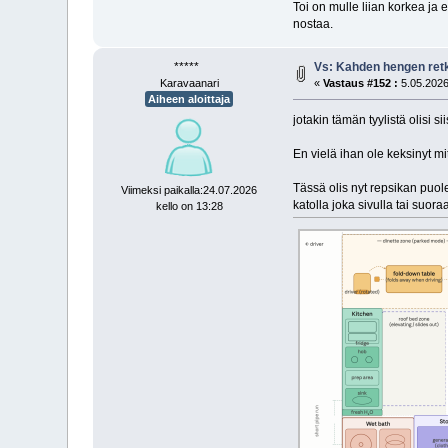
Toi on mulle liian korkea ja 
nostaa.
*****
Vs: Kahden hengen ret
Karavaanari
«
Vastaus #152 :
5.05.2026
Aiheen aloittaja
jotakin tämän tyylistä olisi si
En vielä ihan ole keksinyt mi
Tässä olis nyt repsikan puolen
Viimeksi paikalla:24.07.2026
katolla joka sivulla tai suor
kello on 13:28