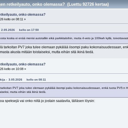
n retkeilyauto, onko olemassa? (Luettu 92726 kertaa)
tkeilyauto, onko olemassa?
26 kello on 08:11 »
1 - 2.05.2026 kello on 17:50
osta koska ei enää menisi autotalliin eikä parkkitaloihin, mutta 4-veto ja 100kwh kyllä, toivottavas
llä tarkoitan PV7 joka tulee olemaan pykälää iisompi paku kokonaisuudessaan, enk
masta akusta mitään toistaiseksi, mutta eihän sitä ikinä tiedä.
tkeilyauto, onko olemassa?
26 kello on 10:08 »
ulkija - 3.05.2026 kello on 08:11
ä tarkoitan PV7 joka tulee olemaan pykälää iisompi paku kokonaisuudessaan, enkä tuota PV5:n H2
seksi, mutta eihän sitä ikinä tiedä.
oa speksejä vai onko niitä jo jostain saatavila, tälläsen löysin: