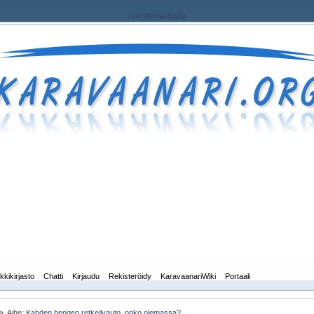
rekisteriseloste
kkikirjasto
Chatti
Kirjaudu
Rekisteröidy
KaravaanariWiki
Portaali
»
Aihe:
Kahden hengen retkeilyauto, onko olemassa?