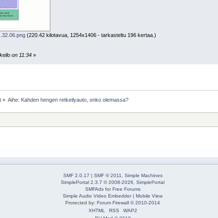
.32.06.png
(220.42 kilotavua, 1254x1406 - tarkasteltu 196 kertaa.)
kello on 11:34
»
t
»
Aihe:
Kahden hengen retkeilyauto, onko olemassa?
SMF 2.0.17
|
SMF © 2011
,
Simple Machines
SimplePortal 2.3.7 © 2008-2026, SimplePortal
SMFAds
for
Free Forums
Simple Audio Video Embedder
|
Mobile View
Protected by:
Forum Firewall © 2010-2014
XHTML
RSS
WAP2