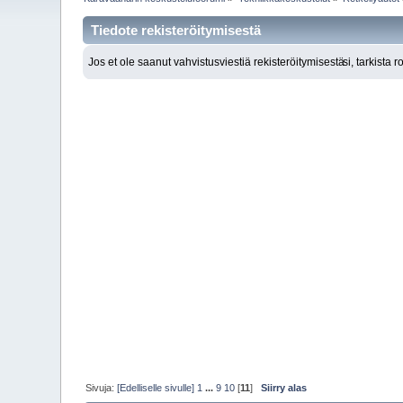
Tiedote rekisteröitymisestä
Jos et ole saanut vahvistusviestiä rekisteröitymisestä
si, tarkista 
Sivuja:
[Edelliselle sivulle]
1
...
9
10
[
11
]
Siirry alas