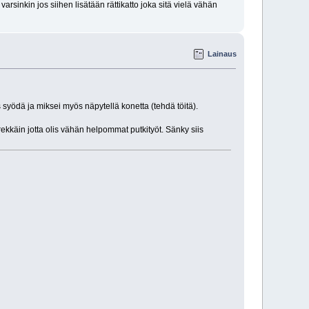
rsinkin jos siihen lisätään rättikatto joka sitä vielä vähän
Lainaus
s syödä ja miksei myös näpytellä konetta (tehdä töitä).
ierekkäin jotta olis vähän helpommat putkityöt. Sänky siis