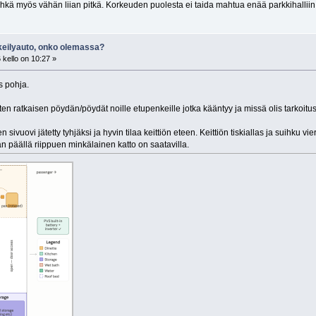
ehkä myös vähän liian pitkä. Korkeuden puolesta ei taida mahtua enää parkkihalliin va
keilyauto, onko olemassa?
 kello on 10:27 »
is pohja.
ten ratkaisen pöydän/pöydät noille etupenkeille jotka kääntyy ja missä olis tarkoitu
 sivuovi jätetty tyhjäksi ja hyvin tilaa keittiön eteen. Keittiön tiskiallas ja suihku v
aan päällä riippuen minkälainen katto on saatavilla.