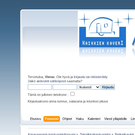
Tervetuloa,
Vieras
. Ole hyvä ja
kirjaudu
tai
rekisteröidy
.
Jäikö
aktivointi sähköposti
saamatta?
Tämä on julkinen tietokone :
Kirjautuaksesi anna tunnus, salasana ja istuntosi pituus
Etusivu
Foorumi
Ohjeet
Haku
Kalenteri
Viesti ylläpidolle
Lin
Karavaanarin keskustelufoorumi
»
Tekniikkakeskustelut
»
Retkeilyautot