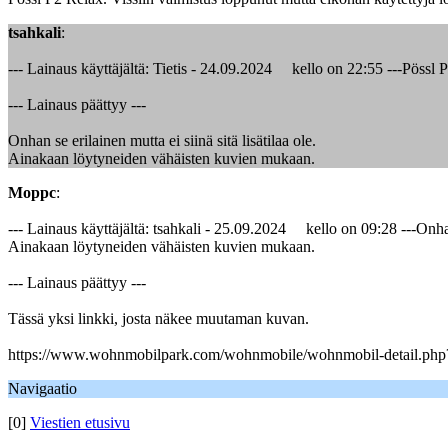
tsahkali
:
--- Lainaus käyttäjältä: Tietis - 24.09.2024 kello on 22:55 ---Pössl 
--- Lainaus päättyy ---
Onhan se erilainen mutta ei siinä sitä lisätilaa ole.
Ainakaan löytyneiden vähäisten kuvien mukaan.
Moppc
:
--- Lainaus käyttäjältä: tsahkali - 25.09.2024 kello on 09:28 ---Onhan s
Ainakaan löytyneiden vähäisten kuvien mukaan.
--- Lainaus päättyy ---
Tässä yksi linkki, josta näkee muutaman kuvan.
https://www.wohnmobilpark.com/wohnmobile/wohnmobil-detail.p
Navigaatio
[0]
Viestien etusivu