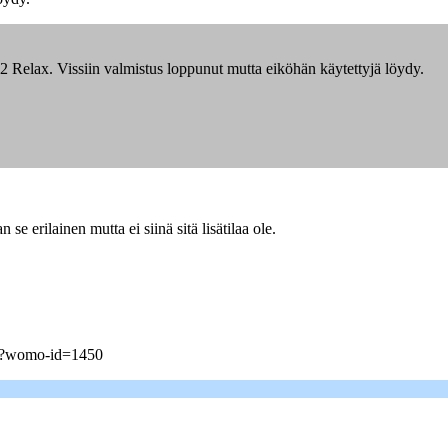
P2 Relax. Vissiin valmistus loppunut mutta eiköhän käytettyjä löydy.
e erilainen mutta ei siinä sitä lisätilaa ole.
hp?womo-id=1450