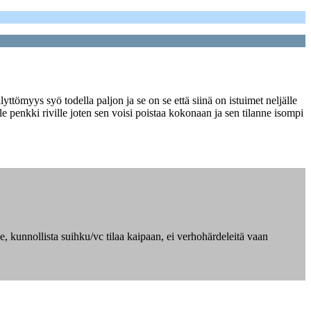
ömyys syö todella paljon ja se on se että siinä on istuimet neljälle
e penkki riville joten sen voisi poistaa kokonaan ja sen tilanne isompi
ee, kunnollista suihku/vc tilaa kaipaan, ei verhohärdeleitä vaan