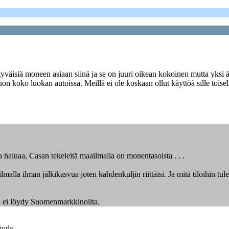
isiä moneen asiaan siinä ja se on juuri oikean kokoinen mutta yksi älytt
 koko luokan autoissa. Meillä ei ole koskaan ollut käyttöä sille toisell
ta haluaa, Casan tekeleitä maailmalla on monentasoista . . .
malla ilman jälkikasvua joten kahdenkuljin riittäisi. Ja mitä tiloihin tul
na: ei löydy Suomenmarkkinoilta.
öydy.