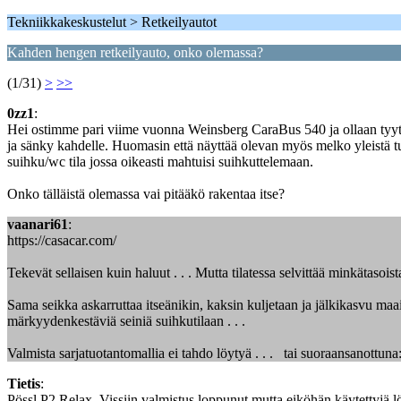
Tekniikkakeskustelut > Retkeilyautot
Kahden hengen retkeilyauto, onko olemassa?
(1/31)
>
>>
0zz1
:
Hei ostimme pari viime vuonna Weinsberg CaraBus 540 ja ollaan tyytyvä
ja sänky kahdelle. Huomasin että näyttää olevan myös melko yleistä tuon
suihku/wc tila jossa oikeasti mahtuisi suihkuttelemaan.
Onko tälläistä olemassa vai pitääkö rakentaa itse?
vaanari61
:
https://casacar.com/
Tekevät sellaisen kuin haluut . . . Mutta tilatessa selvittää minkätasois
Sama seikka askarruttaa itseänikin, kaksin kuljetaan ja jälkikasvu maail
märkyydenkestäviä seiniä suihkutilaan . . .
Valmista sarjatuotantomallia ei tahdo löytyä . . . tai suoraansanottu
Tietis
:
Pössl P2 Relax. Vissiin valmistus loppunut mutta eiköhän käytettyjä l