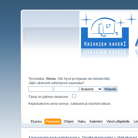
Tervetuloa,
Vieras
. Ole hyvä ja
kirjaudu
tai
rekisteröidy
.
Jäikö
aktivointi sähköposti
saamatta?
Tämä on julkinen tietokone :
Kirjautuaksesi anna tunnus, salasana ja istuntosi pituus
Etusivu
Foorumi
Ohjeet
Haku
Kalenteri
Viesti ylläpidolle
Lin
Karavaanarin keskustelufoorumi
»
Tekniikkakeskustelut
»
Matkailuautot