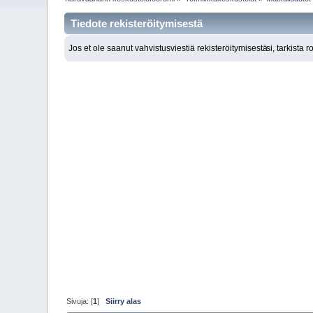
Tiedote rekisteröitymisestä
Jos et ole saanut vahvistusviestiä rekisteröitymisestä
si, tarkista 
Sivuja: [
1
]
Siirry alas