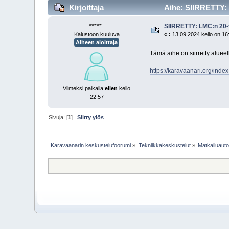
Kirjoittaja
Aihe: SIIRRETTY: 
*****
SIIRRETTY: LMC:n 20-
Kalustoon kuuluva
«
:
13.09.2024 kello on 16
Aiheen aloittaja
Tämä aihe on siirretty aluee
https://karavaanari.org/ind
Viimeksi paikalla:
eilen
kello
22:57
Sivuja: [
1
]
Siirry ylös
Karavaanarin keskustelufoorumi
»
Tekniikkakeskustelut
»
Matkailuauto