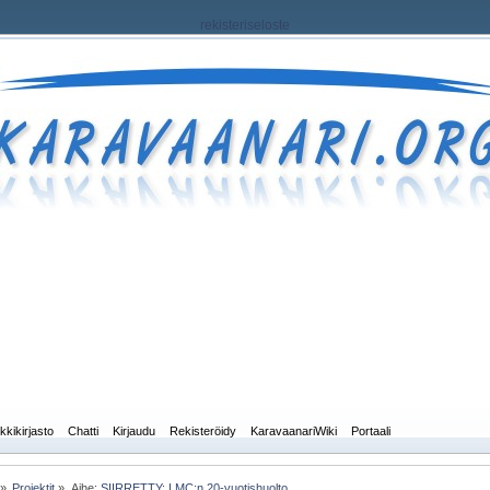
rekisteriseloste
kkikirjasto
Chatti
Kirjaudu
Rekisteröidy
KaravaanariWiki
Portaali
»
Projektit
»
Aihe:
SIIRRETTY: LMC:n 20-vuotishuolto