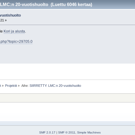
LMC:n 20-vuotishuolto (Luettu 6046 kertaa)
vuotishuolto
:21 »
lle
Kori ja alusta
.
ex.php?topic=29705.0
t
»
Projektit
»
Aihe:
SIIRRETTY: LMC:n 20-vuotishuolto
SMF 2.0.17
|
SMF © 2011
,
Simple Machines