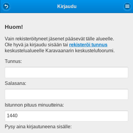
Mobile View
Kirjaudu
Huom!
Vain rekisteröityneet jäsenet pääsevät tälle alueelle.
Ole hyvä ja kirjaudu sisään tai
rekisteröi tunnus
keskustelualueelle Karavaanarin keskustelufoorumi.
Tunnus:
Salasana:
Istunnon pituus minuutteina:
Pysy aina kirjautuneena sisälle: