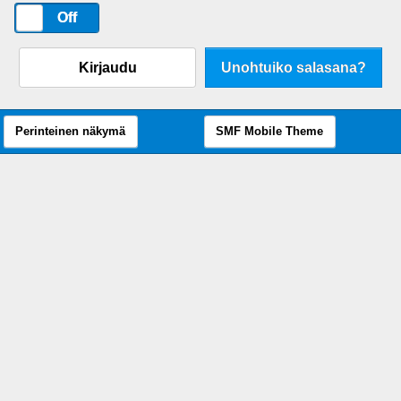
On
Off
Kirjaudu
Unohtuiko salasana?
Perinteinen näkymä
SMF Mobile Theme