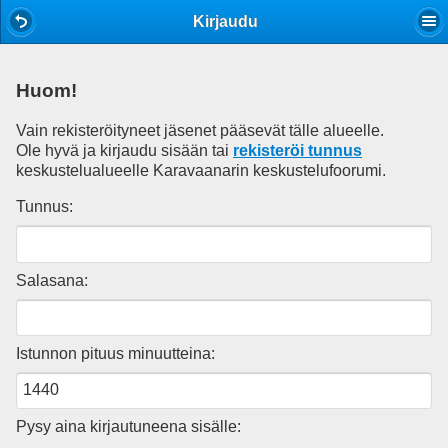
Mobile View
Kirjaudu
Huom!
Vain rekisteröityneet jäsenet pääsevät tälle alueelle.
Ole hyvä ja kirjaudu sisään tai
rekisteröi tunnus
keskustelualueelle Karavaanarin keskustelufoorumi.
Tunnus:
Salasana:
Istunnon pituus minuutteina:
Pysy aina kirjautuneena sisälle: