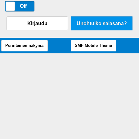
On
Off
Kirjaudu
Unohtuiko salasana?
Perinteinen näkymä
SMF Mobile Theme