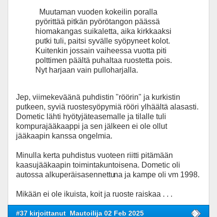
Muutaman vuoden kokeilin poralla
pyörittää pitkän pyörötangon päässä
hiomakangas suikaletta, aika kirkkaaksi
putki tuli, paitsi syvälle syöpyneet kolot.
Kuitenkin jossain vaiheessa vuotta piti
polttimen päältä puhaltaa ruostetta pois.
Nyt harjaan vain pulloharjalla.
Jep, viimekeväänä puhdistin "röörin" ja kurkistin
putkeen, syviä ruostesyöpymiä rööri ylhäältä alasasti.
Dometic lähti hyötyjäteasemalle ja tilalle tuli
kompurajääkaappi ja sen jälkeen ei ole ollut
jääkaapin kanssa ongelmia.
Minulla kerta puhdistus vuoteen riitti pitämään
kaasujääkaapin toimintakuntoisena. Dometic oli
autossa alkuperäisasennettu
na ja kampe oli vm 1998.
Mikään ei ole ikuista, koit ja ruoste raiskaa . . .
#37 kirjoittanut
Mautoilija 02 Feb 2025