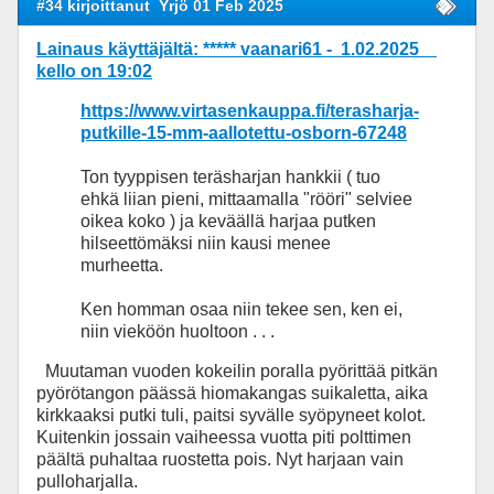
#34 kirjoittanut
Yrjö 01 Feb 2025
Lainaus käyttäjältä: ***** vaanari61 - 1.02.2025
kello on 19:02
https://www.virtasenkauppa.fi/terasharja-
putkille-15-mm-aallotettu-osborn-67248
Ton tyyppisen teräsharjan hankkii ( tuo
ehkä liian pieni, mittaamalla "rööri" selviee
oikea koko ) ja keväällä harjaa putken
hilseettömäksi niin kausi menee
murheetta.
Ken homman osaa niin tekee sen, ken ei,
niin vieköön huoltoon . . .
Muutaman vuoden kokeilin poralla pyörittää pitkän
pyörötangon päässä hiomakangas suikaletta, aika
kirkkaaksi putki tuli, paitsi syvälle syöpyneet kolot.
Kuitenkin jossain vaiheessa vuotta piti polttimen
päältä puhaltaa ruostetta pois. Nyt harjaan vain
pulloharjalla.