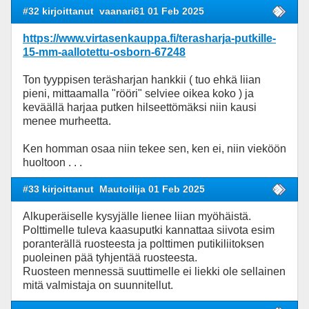
#32 kirjoittanut
vaanari61 01 Feb 2025
https://www.virtasenkauppa.fi/terasharja-putkille-
15-mm-aallotettu-osborn-67248
Ton tyyppisen teräsharjan hankkii ( tuo ehkä liian
pieni, mittaamalla "rööri" selviee oikea koko ) ja
keväällä harjaa putken hilseettömäksi niin kausi
menee murheetta.
Ken homman osaa niin tekee sen, ken ei, niin vieköön
huoltoon . . .
#33 kirjoittanut
Mautoilija 01 Feb 2025
Alkuperäiselle kysyjälle lienee liian myöhäistä.
Polttimelle tuleva kaasuputki kannattaa siivota esim
poranterällä ruosteesta ja polttimen putikiliitoksen
puoleinen pää tyhjentää ruosteesta.
Ruosteen mennessä suuttimelle ei liekki ole sellainen
mitä valmistaja on suunnitellut.