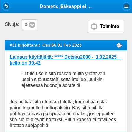
Mobile View
Dometic jääkaappi ei pysy kylmänä
Sivuja:
3
Toiminto
#31 kirjoittanut
Ossi66 01 Feb 2025
Lainaus käyttäjältä: ***** Detsku2000 - 1.02.2025
kello on 09:42
Ei tule usein sitä roskaa mutta yllättävän
usein sitä ruostehilsettä irtoilee juurikin
ajettaessa huonoja sorateitä.
Jos pelkää sitä irtoavaa hilettä, kannattaa ostaa
paineilmapullo huoltopakkiin. Käy sillä pillillä
pöhhäyttämäsä palopesän puhtaaksi, jos eppäilee
sitä siellä olevan haitaksi. Pillin kanssa ei tatvii ees
irrottaa suojapeltiä.