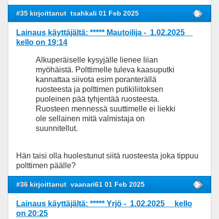
#35 kirjoittanut
tsahkali 01 Feb 2025
Lainaus käyttäjältä: ***** Mautoilija - 1.02.2025
kello on 19:14
Alkuperäiselle kysyjälle lienee liian
myöhäistä. Polttimelle tuleva kaasuputki
kannattaa siivota esim poranterällä
ruosteesta ja polttimen putikiliitoksen
puoleinen pää tyhjentää ruosteesta.
Ruosteen mennessä suuttimelle ei liekki
ole sellainen mitä valmistaja on
suunnitellut.
Hän taisi olla huolestunut siitä ruosteesta joka tippuu
polttimen päälle?
#36 kirjoittanut
vaanari61 01 Feb 2025
Lainaus käyttäjältä: ***** Yrjö - 1.02.2025 kello
on 20:25