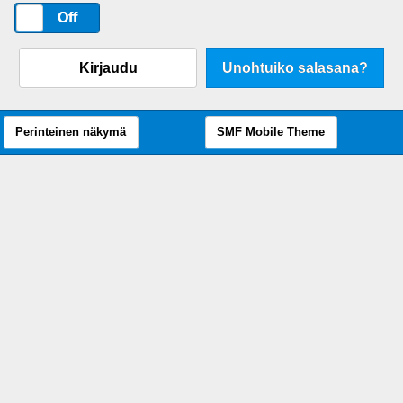
On
Off
Kirjaudu
Unohtuiko salasana?
Perinteinen näkymä
SMF Mobile Theme