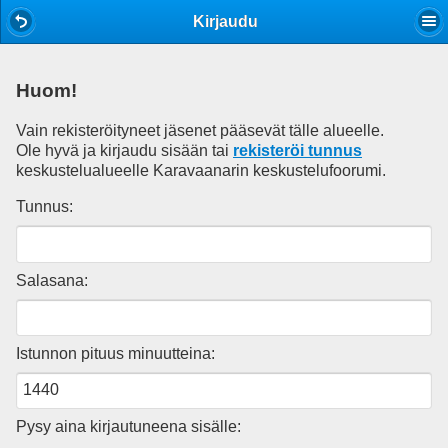
Mobile View
Kirjaudu
Huom!
Vain rekisteröityneet jäsenet pääsevät tälle alueelle.
Ole hyvä ja kirjaudu sisään tai
rekisteröi tunnus
keskustelualueelle Karavaanarin keskustelufoorumi.
Tunnus:
Salasana:
Istunnon pituus minuutteina:
Pysy aina kirjautuneena sisälle: