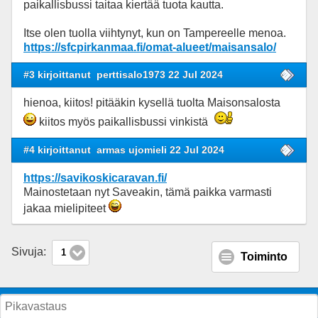
paikallisbussi taitaa kiertää tuota kautta.
Itse olen tuolla viihtynyt, kun on Tampereelle menoa.
https://sfcpirkanmaa.fi/omat-alueet/maisansalo/
#3 kirjoittanut
perttisalo1973 22 Jul 2024
hienoa, kiitos! pitääkin kysellä tuolta Maisonsalosta
kiitos myös paikallisbussi vinkistä
#4 kirjoittanut
armas ujomieli 22 Jul 2024
https://savikoskicaravan.fi/
Mainostetaan nyt Saveakin, tämä paikka varmasti
jakaa mielipiteet
Sivuja:
1
Toiminto