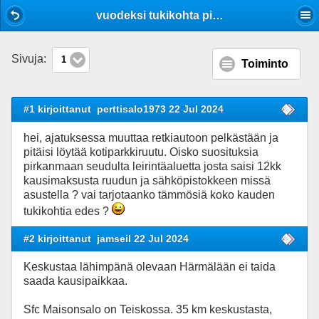
Mobile View
vuodeksi tukikohta pirkanmaalta ?
Sivuja:
1
Toiminto
#1 kirjoittanut
perttisalo1973 22 Jul 2024
hei, ajatuksessa muuttaa retkiautoon pelkästään ja
pitäisi löytää kotiparkkiruutu. Oisko suosituksia
pirkanmaan seudulta leirintäaluetta josta saisi 12kk
kausimaksusta ruudun ja sähköpistokkeen missä
asustella ? vai tarjotaanko tämmösiä koko kauden
tukikohtia edes ?
#2 kirjoittanut
jamseil 22 Jul 2024
Keskustaa lähimpänä olevaan Härmälään ei taida
saada kausipaikkaa.
Sfc Maisonsalo on Teiskossa. 35 km keskustasta,