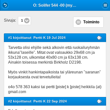
Mobile View
O: Solifer 544 -00 (myös Hymer?) oikeanpuoleiset ikkunat
Sivuja:
1
Toiminto
#1 kirjoittanut
Pertti K 19 Jul 2024
Tarvetta olisi ehjille sekä alkovin että ruokailuryhmän
ikkuna"laseille". Mitat ovat valoaukko 29x68 cm ja
53x128 cm, ulkomitat 40x80 cm ja 63x138 cm.
Ainakin toisessa merkintä Birkholz D2198.
Myös vinkit hankintapaikoista tai yläreunan "saranan"
korjauksesta ovat tervetulleita!
o4o 578 363 kaksi tai pertti [piste] k [piste] heikkila (at)
gmail.com
#2 kirjoittanut
Pertti K 22 Sep 2024