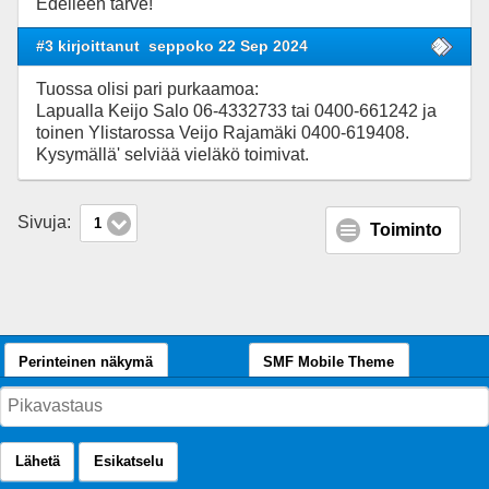
Edelleen tarve!
#3 kirjoittanut
seppoko 22 Sep 2024
Tuossa olisi pari purkaamoa:
Lapualla Keijo Salo 06-4332733 tai 0400-661242 ja
toinen Ylistarossa Veijo Rajamäki 0400-619408.
Kysymällä' selviää vieläkö toimivat.
Sivuja:
1
Toiminto
Perinteinen näkymä
SMF Mobile Theme
Lähetä
Esikatselu