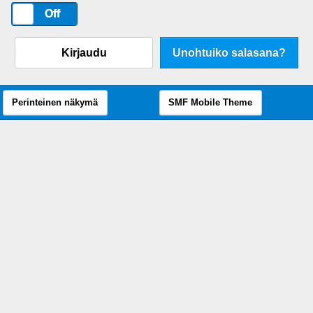
On
Off
Kirjaudu
Unohtuiko salasana?
Perinteinen näkymä
SMF Mobile Theme