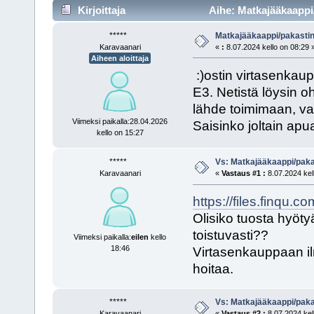
Kirjoittaja
Aihe: Matkajääkaappi/
*****
Matkajääkaappi/pakasti
Karavaanari
«
:
8.07.2024 kello on 08:29 
Aiheen aloittaja
:)ostin virtasenkaup
E3. Netistä löysin o
lähde toimimaan, v
Viimeksi paikalla:28.04.2026
Saisinko joltain apu
kello on 15:27
*****
Vs: Matkajääkaappi/paka
Karavaanari
«
Vastaus #1 :
8.07.2024 kel
https://files.finqu.
Olisiko tuosta hyöty
toistuvasti??
Viimeksi paikalla:
eilen
kello
18:46
Virtasenkauppaan ilm
hoitaa.
*****
Vs: Matkajääkaappi/paka
Karavaanari
«
Vastaus #2 :
8.07.2024 kel