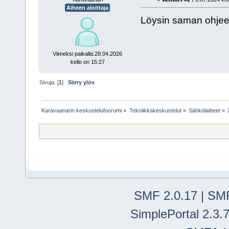
Aiheen aloittaja
Löysin saman ohjeen
Viimeksi paikalla:28.04.2026
kello on 15:27
Sivuja: [
1
]
Siirry ylös
Karavaanarin keskustelufoorumi
»
Tekniikkakeskustelut
»
Sähkölaitteet
»
SMF 2.0.17
|
SMF
SimplePortal 2.3.