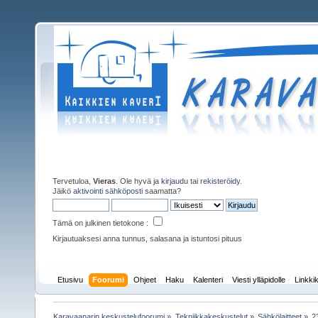
Tervetuloa,
Vieras
. Ole hyvä ja
kirjaudu
tai
rekisteröidy
.
Jäikö
aktivointi sähköposti
saamatta?
Tämä on julkinen tietokone :
Kirjautuaksesi anna tunnus, salasana ja istuntosi pituus
Etusivu
Foorumi
Ohjeet
Haku
Kalenteri
Viesti ylläpidolle
Linkkik
Karavaanarin keskustelufoorumi
»
Tekniikkakeskustelut
»
Sähkölaitteet
»
2