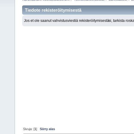
Tiedote rekisteröitymisestä
Jos et ole saanut vahvistusviestiä rekisteröitymisestä
si, tarkista ros
Sivuja: [
1
]
Siirry alas