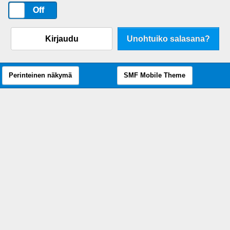
On
Off
Kirjaudu
Unohtuiko salasana?
Perinteinen näkymä
SMF Mobile Theme