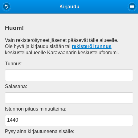
Mobile View
Kirjaudu
Huom!
Vain rekisteröityneet jäsenet pääsevät tälle alueelle.
Ole hyvä ja kirjaudu sisään tai
rekisteröi tunnus
keskustelualueelle Karavaanarin keskustelufoorumi.
Tunnus:
Salasana:
Istunnon pituus minuutteina:
Pysy aina kirjautuneena sisälle: