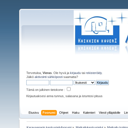
Tervetuloa,
Vieras
. Ole hyvä ja
kirjaudu
tai
rekisteröidy
.
Jäikö
aktivointi sähköposti
saamatta?
Tämä on julkinen tietokone :
Kirjautuaksesi anna tunnus, salasana ja istuntosi pituus
Etusivu
Foorumi
Ohjeet
Haku
Kalenteri
Viesti ylläpidolle
Lin
Karavaanarin keskustelufoorumi
»
Matkailukeskustelut
»
Matkailu koti