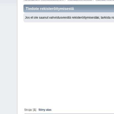
Tiedote rekisteröitymisestä
Jos et ole saanut vahvistusviestiä rekisteröitymisestä
si, tarkista 
Sivuja: [
1
]
Siirry alas