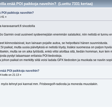
illa enää POI paikkoja naveihin? (Luettu 7331 kertaa)
ä POI paikkoja naveihin?
6:41 »
 karavaanarit.fi sivustolla
s Garmin ovat uusineet systeemejään enemmän salatuiksi, niin netistä ei tunnu enä
et kiinnostaisivat, kun lainaan pojalle autoa, se helpottaisi hänen suunnistusta.
 paikat, mutta uusia päivityksiä ei netistä löydy, lisäksi suomessa on paljon hyviä al
tsekin, mutta se on aika työlästä, enkä viitsi aloittaa sitä, tiedän homman, kun tein
osta pystyi lataamaan erilaisia POI tiedostoja.
a johon paikat on merkitty siitä voisi ladata GPX tiedoston ja muokata se naviin sop
enää POI paikkoja naveihin?
 kello on 21:13 »
myös tehnyt poi kannat mm. Frisbeegolf-radiosta ja monesta muustakin.