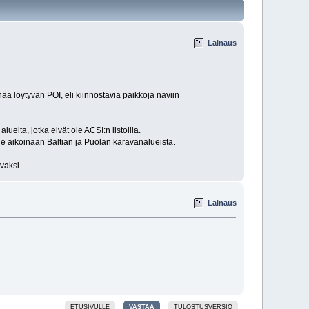
Lainaus
ä löytyvän POI, eli kiinnostavia paikkoja naviin
ueita, jotka eivät ole ACSI:n listoilla.
 ne aikoinaan Baltian ja Puolan karavanalueista.
ivaksi
Lainaus
ETUSIVULLE
VASTAA
TULOSTUSVERSIO