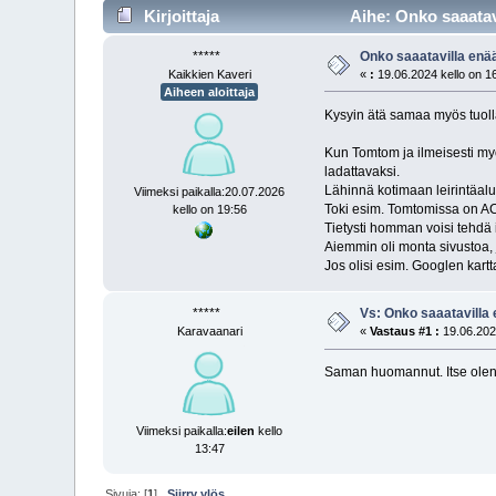
Kirjoittaja
Aihe: Onko saaatav
*****
Onko saaatavilla enä
Kaikkien Kaveri
«
:
19.06.2024 kello on 1
Aiheen aloittaja
Kysyin ätä samaa myös tuolla
Kun Tomtom ja ilmeisesti myö
ladattavaksi.
Lähinnä kotimaan leirintäalue
Viimeksi paikalla:20.07.2026
Toki esim. Tomtomissa on ACSI
kello on 19:56
Tietysti homman voisi tehdä i
Aiemmin oli monta sivustoa, j
Jos olisi esim. Googlen kartt
*****
Vs: Onko saaatavilla 
Karavaanari
«
Vastaus #1 :
19.06.2024
Saman huomannut. Itse olen 
Viimeksi paikalla:
eilen
kello
13:47
Sivuja: [
1
]
Siirry ylös