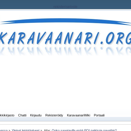
rekisteriseloste
kkikirjasto
Chatti
Kirjaudu
Rekisteröidy
KaravaanariWiki
Portaali
maassa
»
Yleiset leirintäalueet
»
Aihe:
Onko saaatavilla enää POI paikkoja naveihin?