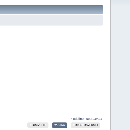
« edellinen
seuraava »
ETUSIVULLE
VASTAA
TULOSTUSVERSIO