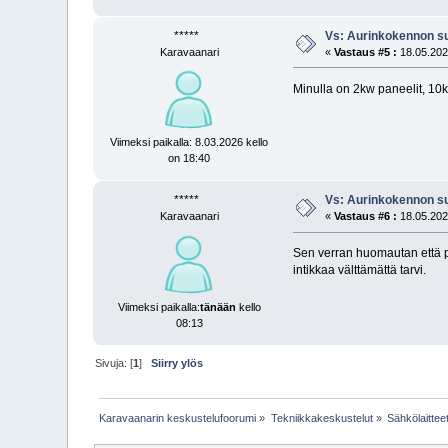
*****
Vs: Aurinkokennon s
Karavaanari
«
Vastaus #5 :
18.05.2024
Minulla on 2kw paneelit, 10kp
Viimeksi paikalla: 8.03.2026 kello
on 18:40
*****
Vs: Aurinkokennon s
Karavaanari
«
Vastaus #6 :
18.05.2024
Sen verran huomautan että pa
intikkaa välttämättä tarvi.
Viimeksi paikalla:
tänään
kello
08:13
Sivuja: [
1
]
Siirry ylös
Karavaanarin keskustelufoorumi
»
Tekniikkakeskustelut
»
Sähkölaittee