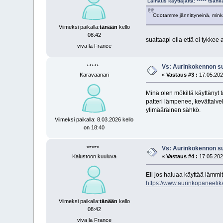
Lainaus käyttäjältä: ***** tsah
Odotamme jännittyneinä, minkäl
Viimeksi paikalla:
tänään
kello
08:42
suattaapi olla että ei tykke
viva la France
*****
Vs: Aurinkokennon s
Karavaanari
«
Vastaus #3 :
17.05.2024
Minä olen mökillä käyttänyt t
patteri lämpenee, kevättalve
ylimääräinen sähkö.
Viimeksi paikalla: 8.03.2026 kello
on 18:40
*****
Vs: Aurinkokennon s
Kalustoon kuuluva
«
Vastaus #4 :
17.05.2024
Eli jos haluaa käyttää lämmi
https://www.aurinkopaneeli
Viimeksi paikalla:
tänään
kello
08:42
viva la France