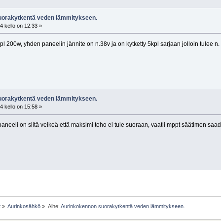
uorakytkentä veden lämmitykseen.
 kello on 12:33 »
l 200w, yhden paneelin jännite on n.38v ja on kytketty 5kpl sarjaan jolloin tulee n. 
uorakytkentä veden lämmitykseen.
 kello on 15:58 »
neeli on siitä veikeä että maksimi teho ei tule suoraan, vaatii mppt säätimen saa
t
»
Aurinkosähkö
»
Aihe:
Aurinkokennon suorakytkentä veden lämmitykseen.