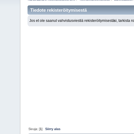
Tiedote rekisteröitymisestä
Jos et ole saanut vahvistusviestiä rekisteröitymisestä
si, tarkista 
Sivuja: [
1
]
Siirry alas