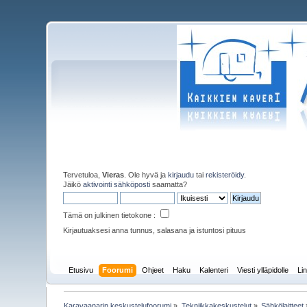
Tervetuloa,
Vieras
. Ole hyvä ja
kirjaudu
tai
rekisteröidy
.
Jäikö
aktivointi sähköposti
saamatta?
Tämä on julkinen tietokone :
Kirjautuaksesi anna tunnus, salasana ja istuntosi pituus
Etusivu
Foorumi
Ohjeet
Haku
Kalenteri
Viesti ylläpidolle
Lin
Karavaanarin keskustelufoorumi
»
Tekniikkakeskustelut
»
Sähkölaitteet