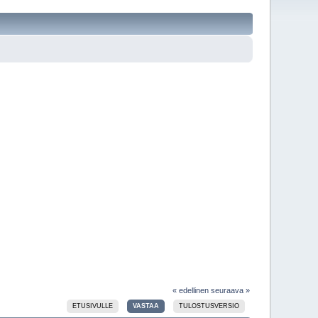
« edellinen
seuraava »
ETUSIVULLE
VASTAA
TULOSTUSVERSIO