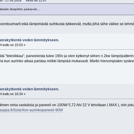
kali - 17.05.2024 kello on 12:57
aisiin lämpöihin pääsevät....
e avontouimarit eikä lämpimästä suihkusta tykkeevät, mutta jiihä siihe vällee se le
uorakytkentä veden lämmitykseen.
 kello on 15:53 »
ätä "tekniikkaa", paneeleista tulee 190v ja olen kytkenyt siihen n.2kw lämpöpatterin s
lla kun aurinko alkaa paistaa mökki lämpiää mukavasti. Mietin hienompiakin systeem
uorakytkentä veden lämmitykseen.
 kello on 16:34 »
ttimen omia vastuksia ja paneeli on 100W/ 5,72 Ah/ 22 V teholtaan ( MAX ), niin jok
kauppa.fi/SolarXon-aurinkopaneeli-90W