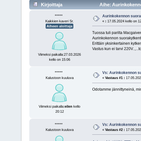
Kirjoittaja
Aihe: Aurinkokenno
*****
Aurinkokennon suora
Kaikkien kaveri Sr.
«
:
17.05.2024 kello on 1
Aiheen aloittaja
Tuossa tuli parilta Macgaive
Aurinkokennon suorakytkentä
Erittäin yksinkertainen kytkent
Vastus kun ei tarvi 220V..,..
Viimeksi paikalla:27.03.2026
kello on 15:06
*****
Vs: Aurinkokennon s
Kalustoon kuuluva
«
Vastaus #1 :
17.05.2024
Odotamme jännittyneinä, mink
Viimeksi paikalla:
eilen
kello
20:12
*****
Vs: Aurinkokennon s
Kalustoon kuuluva
«
Vastaus #2 :
17.05.2024