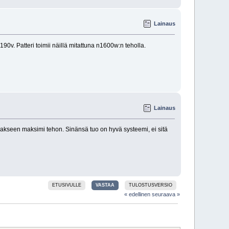
Lainaus
190v. Patteri toimii näillä mitattuna n1600w:n teholla.
Lainaus
dakseen maksimi tehon. Sinänsä tuo on hyvä systeemi, ei sitä
ETUSIVULLE
VASTAA
TULOSTUSVERSIO
« edellinen
seuraava »