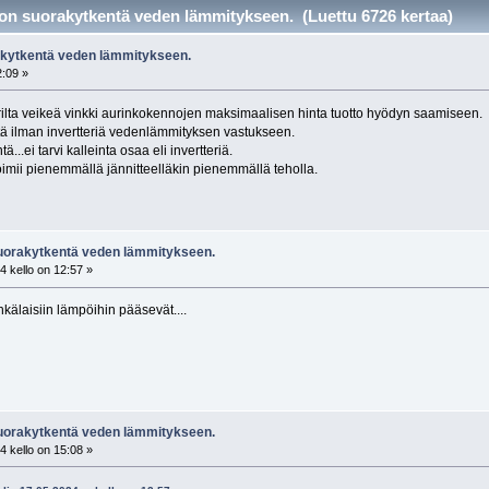
n suorakytkentä veden lämmitykseen. (Luettu 6726 kertaa)
kytkentä veden lämmitykseen.
2:09 »
rilta veikeä vinkki aurinkokennojen maksimaalisen hinta tuotto hyödyn saamiseen.
 ilman invertteriä vedenlämmityksen vastukseen.
ä...ei tarvi kalleinta osaa eli invertteriä.
.toimii pienemmällä jännitteelläkin pienemmällä teholla.
uorakytkentä veden lämmitykseen.
 kello on 12:57 »
älaisiin lämpöihin pääsevät....
uorakytkentä veden lämmitykseen.
 kello on 15:08 »