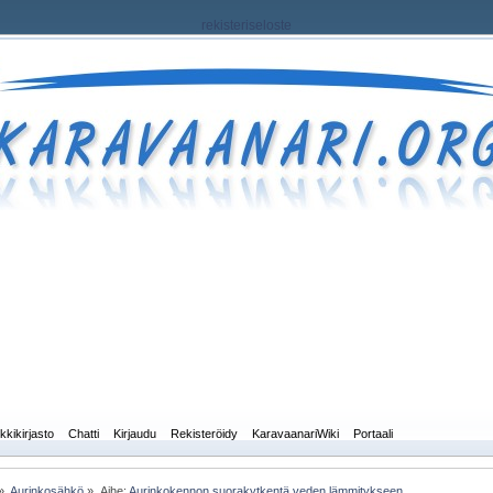
rekisteriseloste
kkikirjasto
Chatti
Kirjaudu
Rekisteröidy
KaravaanariWiki
Portaali
»
Aurinkosähkö
»
Aihe:
Aurinkokennon suorakytkentä veden lämmitykseen.