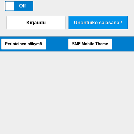
On
Off
Kirjaudu
Unohtuiko salasana?
Perinteinen näkymä
SMF Mobile Theme