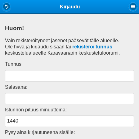
Mobile View
Kirjaudu
Huom!
Vain rekisteröityneet jäsenet pääsevät tälle alueelle.
Ole hyvä ja kirjaudu sisään tai
rekisteröi tunnus
keskustelualueelle Karavaanarin keskustelufoorumi.
Tunnus:
Salasana:
Istunnon pituus minuutteina:
Pysy aina kirjautuneena sisälle: