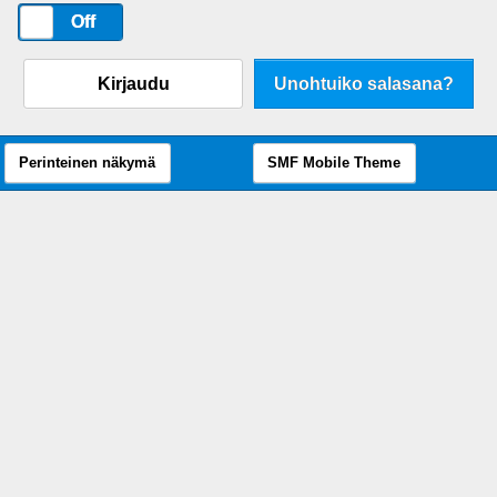
On
Off
Kirjaudu
Unohtuiko salasana?
Perinteinen näkymä
SMF Mobile Theme