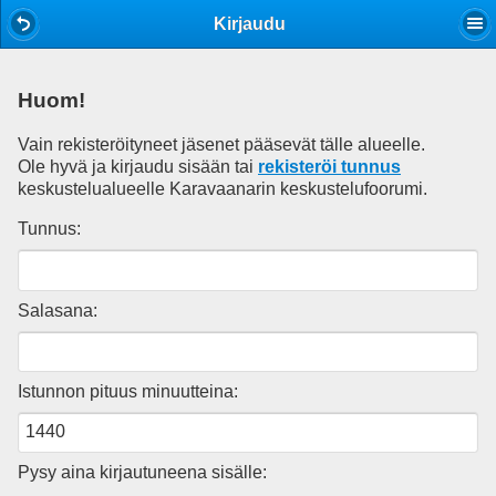
Mobile View
Kirjaudu
Huom!
Vain rekisteröityneet jäsenet pääsevät tälle alueelle.
Ole hyvä ja kirjaudu sisään tai
rekisteröi tunnus
keskustelualueelle Karavaanarin keskustelufoorumi.
Tunnus:
Salasana:
Istunnon pituus minuutteina:
Pysy aina kirjautuneena sisälle: