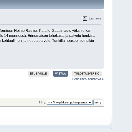
Lainaus
Tornioon Heimo Raution Pajalle. Saatiin auto yöksi roikan
 klo 14 mennessä. Erinomaisen tehokasta ja palvelu henkistä
in kohtuullinen ja nopea palvelu. Tunkilla nousee isompikin
ETUSIVULLE
VASTAA
TULOSTUSVERSIO
« edellinen
seuraava »
Siirry: