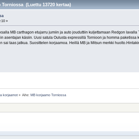
Torniossa (Luettu 13720 kertaa)
sa
9:10 »
alla MB carthagon etujarru jumiin ja auto jouduttiin kuljettamaan Redgon lavalla 
iin asentajan käsiin. Uusi satula Oulusta expressillä Tornioon ja homma paketissa
n sai taas jatkua. Suosittelen korjaamoa. Heillä MB ja Mitsun merkki huolto.Hintak
 ja korjaamot
»
Aihe:
MB korjaamo Torniossa