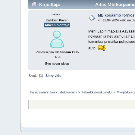
Kirjoittaja
Aihe: MB korjaamo 
*****
MB korjaamo Tornios
Kaikkien Kaveri
«
:
11.04.2024 kello on 0
Aiheen aloittaja
Meni Lapin matkalla Aavasaks
nokkaan ja heti aamulla hall
toimintaa ja matka pohjoisee
auto.
Viimeksi paikalla:
tänään
kello
14:26
Eye never sleep
Sivuja: [
1
]
Siirry ylös
Karavaanarin keskustelufoorumi
»
Tekniikkakeskustelut
»
Myyjäliikeet