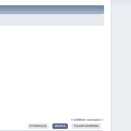
« edellinen
seuraava »
ETUSIVULLE
VASTAA
TULOSTUSVERSIO