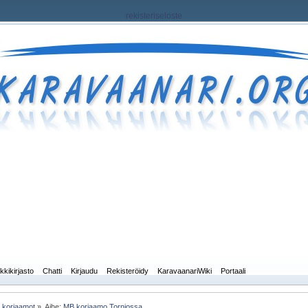
rekisteriseloste
kkikirjasto
Chatti
Kirjaudu
Rekisteröidy
KaravaanariWiki
Portaali
a korjaamot
»
Aihe:
MB korjaamo Torniossa