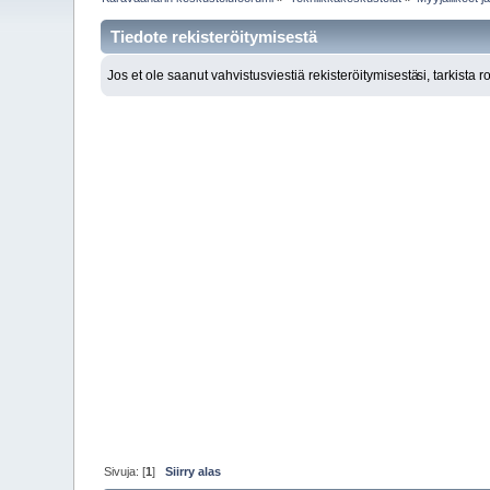
Tiedote rekisteröitymisestä
Jos et ole saanut vahvistusviestiä rekisteröitymisestä
si, tarkista 
Sivuja: [
1
]
Siirry alas