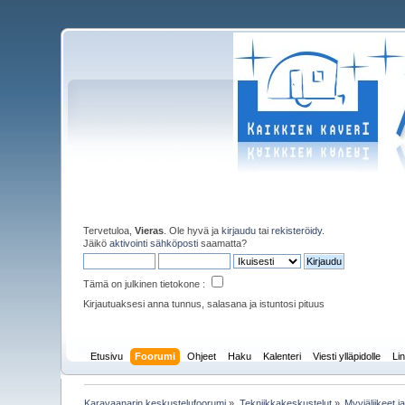
Tervetuloa,
Vieras
. Ole hyvä ja
kirjaudu
tai
rekisteröidy
.
Jäikö
aktivointi sähköposti
saamatta?
Tämä on julkinen tietokone :
Kirjautuaksesi anna tunnus, salasana ja istuntosi pituus
Etusivu
Foorumi
Ohjeet
Haku
Kalenteri
Viesti ylläpidolle
Lin
Karavaanarin keskustelufoorumi
»
Tekniikkakeskustelut
»
Myyjäliikeet j