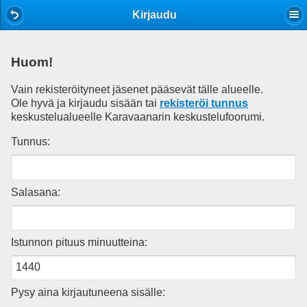
Mobile View
Kirjaudu
Huom!
Vain rekisteröityneet jäsenet pääsevät tälle alueelle.
Ole hyvä ja kirjaudu sisään tai
rekisteröi tunnus
keskustelualueelle Karavaanarin keskustelufoorumi.
Tunnus:
Salasana:
Istunnon pituus minuutteina:
Pysy aina kirjautuneena sisälle: