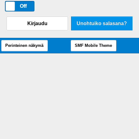
On
Off
Kirjaudu
Unohtuiko salasana?
Perinteinen näkymä
SMF Mobile Theme