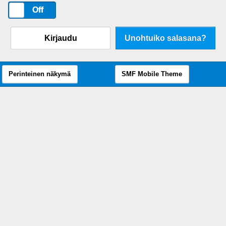
On
Off
Kirjaudu
Unohtuiko salasana?
Perinteinen näkymä
SMF Mobile Theme