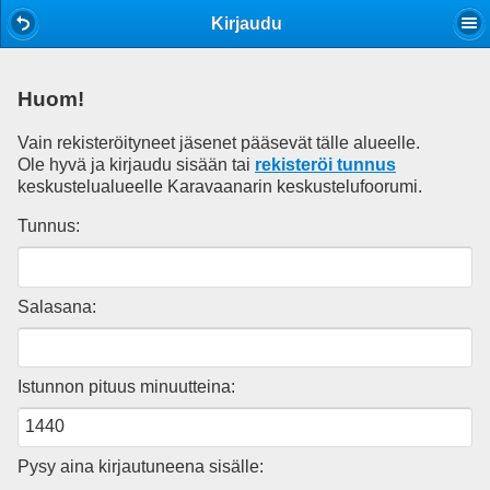
Mobile View
Kirjaudu
Huom!
Vain rekisteröityneet jäsenet pääsevät tälle alueelle.
Ole hyvä ja kirjaudu sisään tai
rekisteröi tunnus
keskustelualueelle Karavaanarin keskustelufoorumi.
Tunnus:
Salasana:
Istunnon pituus minuutteina:
Pysy aina kirjautuneena sisälle: