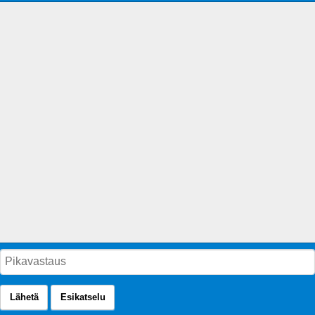
Lähetä
Esikatselu