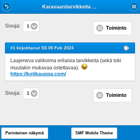
Mobile View
Karavaanitarvikkeita suomalaisesta verkkokaupasta
Sivuja:
1
Toiminto
#1 kirjoittanut SS 05 Feb 2024
Laajeneva valikoima erilaisia tarvikkeita (sekä toki
muutakin mukavaa ostettavaa).
https://kotikauppa.com/
Sivuja:
1
Toiminto
Perinteinen näkymä
SMF Mobile Theme