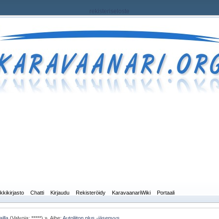
rekisteriseloste
kkikirjasto
Chatti
Kirjaudu
Rekisteröidy
KaravaanariWiki
Portaali
illa
(Valvoja: *****) »
Aihe:
Autoliiton plus -jäsenyys