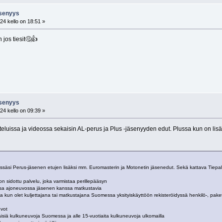
jäsenyys
24 kello on 18:51 »
jos tiesit🤔👍
jäsenyys
24 kello on 09:39 »
luissa ja videossa sekaisin AL-perus ja Plus -jäsenyyden edut. Plussa kun on lisä
ssäsi Perus-jäsenen etujen lisäksi mm. Euromasterin ja Motonetin jäsenedut. Sekä kattava Tiepal
n sidottu palvelu, joka varmistaa perillepääsyn
sa ajoneuvossa jäsenen kanssa matkustavia
na kun olet kuljettajana tai matkustajana Suomessa yksityiskäyttöön rekisteröidyssä henkilö-, pak
uvot
äisiä kulkuneuvoja Suomessa ja alle 15-vuotiaita kulkuneuvoja ulkomailla