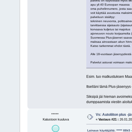
palvelu on käytössäsi myös lii
apu yli 40 Euroopan maassa
oma puhelinnumero, josta saa 
voit käyttää avustusta maksim
palveluun sisältyy:
tekninen neuvonta, polttoaine
tarvittaessa sijaisauto (sija
korvaava kuljetus tai majoitus
ajoneuvon nouto korjaamolta (mi
Suomessa Plus-jäsenet saavat A
maksaa ainoastaan akun hinnan
Katso tarkemmat ehdot tästä.
Alle 18-vuotiaan jäsenyydestä
Palvelut astuvat voimaan mak
Esim. tuo matkustuksen Maain
Itselläni tämä Plus-jäsenyys 
Siksipä jäi hieman avoimeksi
dumppaamista viestin aloitu
*****
Vs: Autoliiton plus -
Kalustoon kuuluva
«
Vastaus #21 :
26.01.20
Lainaus käyttäjältä: ***** 88k