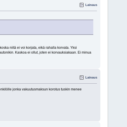
Lainaus
oska niitä ei voi korjata, eikä rahalla korvata. Yksi
utonikin. Kaskoa ei ollut, joten ei korvauksiakaan. Ei minua
Lainaus
henkilölle jonka vakuutusmaksun korotus tuskin menee