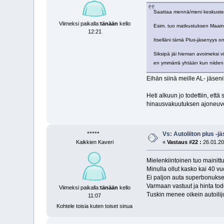
Saattaa mennä/meni keskustelu
Viimeksi paikalla:
tänään
kello
Esim. tuo matkustuksen Maainf
12:21
Itselläni tämä Plus-jäsenyys on
Siksipä jäi hieman avoimeksi v
en ymmärrä yhtään kun niiden 
Eihän siinä meille AL- jäsenil
Heti alkuun jo todettiin, että
hinausvakuutuksen ajoneuvoi
*****
Vs: Autoliiton plus -
Kaikkien Kaveri
«
Vastaus #22 :
26.01.20
Mielenkiintoinen tuo mainit
Minulla ollut kasko kai 40 v
Ei paljon auta superbonukset
Varmaan vastuut ja hinta tod
Viimeksi paikalla:
tänään
kello
Tuskin menee oikein autoilij
11:07
Kohtele toisia kuten toiset sinua