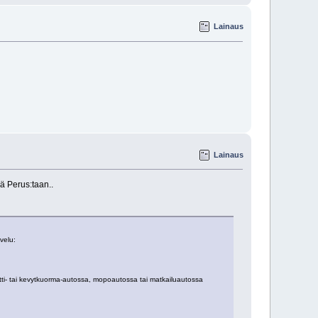
Lainaus
Lainaus
ä Perus:taan..
velu:
etti- tai kevytkuorma-autossa, mopoautossa tai matkailuautossa