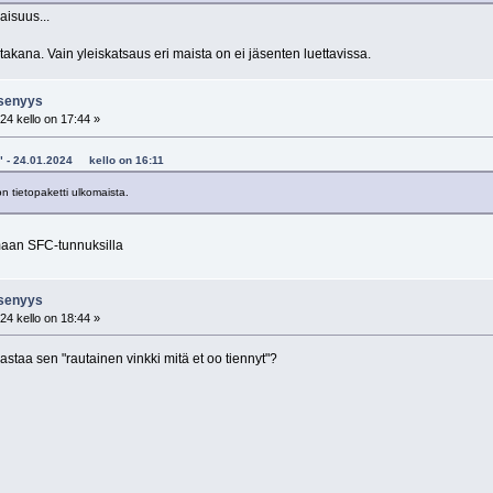
aisuus...
akana. Vain yleiskatsaus eri maista on ei jäsenten luettavissa.
jäsenyys
24 kello on 17:44 »
si" - 24.01.2024 kello on 16:11
on tietopaketti ulkomaista.
maan SFC-tunnuksilla
jäsenyys
24 kello on 18:44 »
astaa sen "rautainen vinkki mitä et oo tiennyt"?