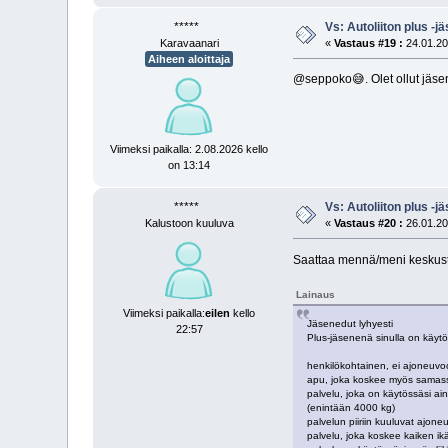
*****
Vs: Autoliiton plus -
Karavaanari
«
Vastaus #19 :
24.01.20
Aiheen aloittaja
@seppoko😅. Olet ollut jäsen 
Viimeksi paikalla: 2.08.2026 kello
on 13:14
*****
Vs: Autoliiton plus -
Kalustoon kuuluva
«
Vastaus #20 :
26.01.20
Saattaa mennä/meni keskuste
Lainaus
Viimeksi paikalla:
eilen
kello
Jäsenedut lyhyesti
22:57
Plus-jäsenenä sinulla on käytö
henkilökohtainen, ei ajoneuvoo
apu, joka koskee myös samas
palvelu, joka on käytössäsi ai
(enintään 4000 kg)
palvelun piiriin kuuluvat ajone
palvelu, joka koskee kaiken ik