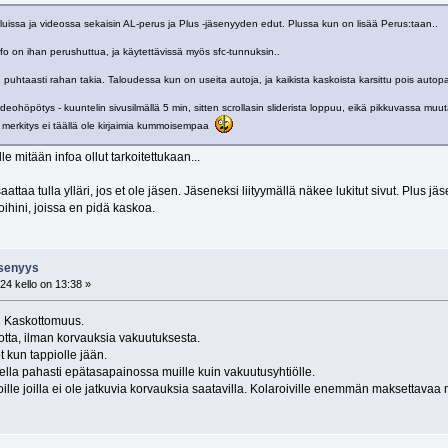
issa ja videossa sekaisin AL-perus ja Plus -jäsenyyden edut. Plussa kun on lisää Perus:taan..
o on ihan perushuttua, ja käytettävissä myös sfc-tunnuksin..
 puhtaasti rahan takia. Taloudessa kun on useita autoja, ja kaikista kaskoista karsittu pois autop
ideohöpötys - kuuntelin sivusilmällä 5 min, sitten scrollasin sliderista loppuu, eikä pikkuvassa 
merkitys ei täällä ole kirjaimia kummoisempaa
le mitään infoa ollut tarkoitettukaan...
 saattaa tulla ylläri, jos et ole jäsen. Jäseneksi liityymällä näkee lukitut sivut. Plus
hini, joissa en pidä kaskoa.
jäsenyys
24 kello on 13:38 »
tu Kaskottomuus.
uotta, ilman korvauksia vakuutuksesta.
 kun tappiolle jään.
ella pahasti epätasapainossa muille kuin vakuutusyhtiölle.
oille joilla ei ole jatkuvia korvauksia saatavilla. Kolaroiville enemmän maksettavaa