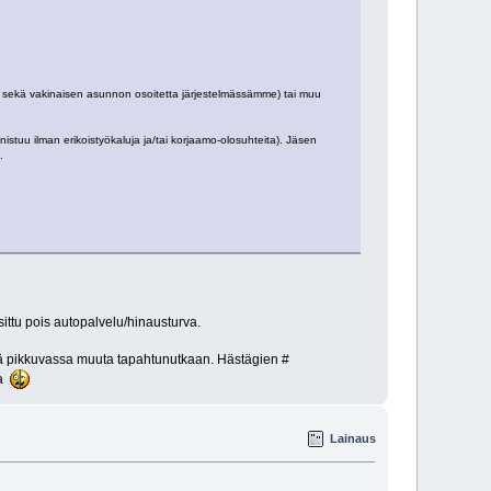
tä sekä vakinaisen asunnon osoitetta järjestelmässämme) tai muu
tuu ilman erikoistyökaluja ja/tai korjaamo-olosuhteita). Jäsen
.
sittu pois autopalvelu/hinausturva.
eikä pikkuvassa muuta tapahtunutkaan. Hästägien #
aa
Lainaus