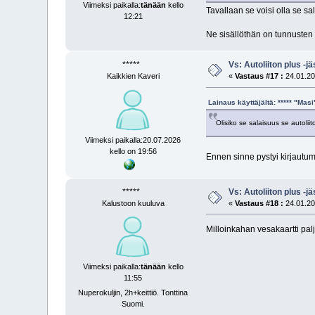
Viimeksi paikalla:
tänään
kello
Tavallaan se voisi olla se sal
12:21
Ne sisällöthän on tunnusten t
*****
Vs: Autoliiton plus -
Kaikkien Kaveri
«
Vastaus #17 :
24.01.20
Lainaus käyttäjältä: ***** "Ma
Olisiko se salaisuus se autoliit
Viimeksi paikalla:20.07.2026
kello on 19:56
Ennen sinne pystyi kirjautu
*****
Vs: Autoliiton plus -
Kalustoon kuuluva
«
Vastaus #18 :
24.01.20
Milloinkahan vesakaartti palj
Viimeksi paikalla:
tänään
kello
11:55
Nuperokuljin, 2h+keittiö. Tonttina
Suomi.