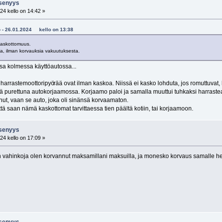
jäsenyys
24 kello on 14:42 »
ho - 26.01.2024 kello on 13:38
 Kaskottomuus.
tta, ilman korvauksia vakuutuksesta.
ssa kolmessa käyttöautossa...
 harrastemoottoripyö
rää ovat ilman kaskoa. Niissä ei kasko lohduta, jos romuttuvat, k
nä purettuna autokorjaamossa. Korjaamo paloi ja samalla muuttui tuhkaksi harrastea
ut, vaan se auto, joka oli sinänsä korvaamaton.
että saan nämä kaskottomat tarvittaessa tien päältä kotiin, tai korjaamoon.
jäsenyys
24 kello on 17:09 »
en vahinkoja olen korvannut maksamillani maksuilla, ja monesko korvaus samalle 