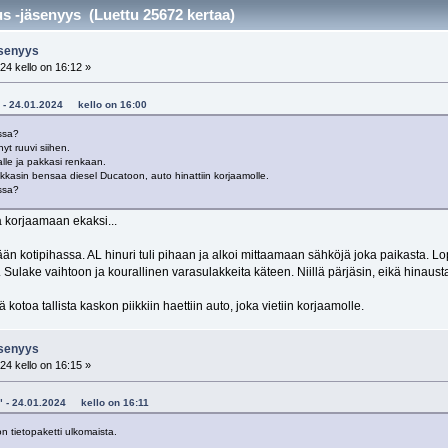
us -jäsenyys (Luettu 25672 kertaa)
jäsenyys
24 kello on 16:12 »
48 - 24.01.2024 kello on 16:00
assa?
yt ruuvi siihen.
kalle ja pakkasi renkaan.
kkasin bensaa diesel Ducatoon, auto hinattiin korjaamolle.
issa?
a korjaamaan ekaksi...
 kotipihassa. AL hinuri tuli pihaan ja alkoi mittaamaan sähköjä joka paikasta. Lopuksi
. Sulake vaihtoon ja kourallinen varasulakkeita käteen. Niillä pärjäsin, eikä hinausta 
 kotoa tallista kaskon piikkiin haettiin auto, joka vietiin korjaamolle.
jäsenyys
24 kello on 16:15 »
si" - 24.01.2024 kello on 16:11
on tietopaketti ulkomaista.