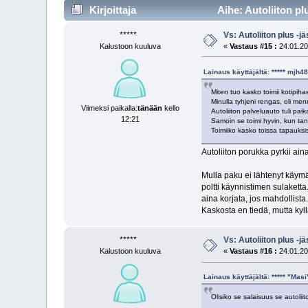
Kirjoittaja
Aihe: Autoliiton pl
*****
Vs: Autoliiton plus -
Kalustoon kuuluva
«
Vastaus #15 :
24.01.20
Lainaus käyttäjältä: ***** mjh
Miten tuo kasko toimii kotipih
Minulla tyhjeni rengas, oli menn
Viimeksi paikalla:
tänään
kello
Autoliiton palveluauto tuli pai
12:21
Samoin se toimi hyvin, kun tan
Toimiiko kasko toissa tapauks
Autoliiton porukka pyrkii ain
Mulla paku ei lähtenyt käymään
poltti käynnistimen sulaketta
aina korjata, jos mahdollista.
Kaskosta en tiedä, mutta kyllä
*****
Vs: Autoliiton plus -
Kalustoon kuuluva
«
Vastaus #16 :
24.01.20
Lainaus käyttäjältä: ***** "Ma
Olisiko se salaisuus se autoliit