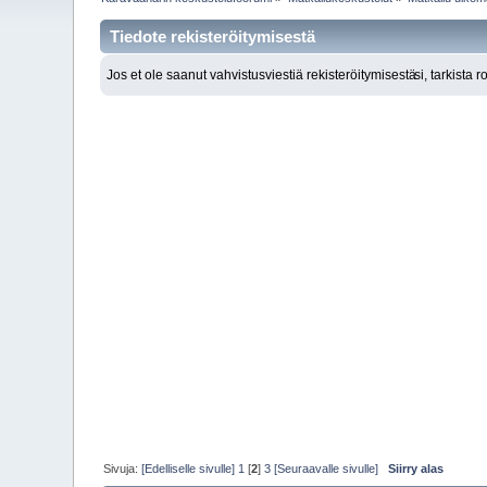
Tiedote rekisteröitymisestä
Jos et ole saanut vahvistusviestiä rekisteröitymisestä
si, tarkista 
Sivuja:
[Edelliselle sivulle]
1
[
2
]
3
[Seuraavalle sivulle]
Siirry alas