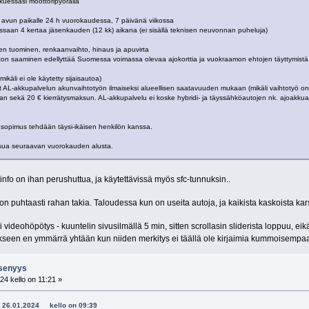
kkuessasi moottoripyörällä
avun paikalle 24 h vuorokaudessa, 7 päivänä viikossa
issaan 4 kertaa jäsenkauden (12 kk) aikana (ei sisällä teknisen neuvonnan puheluja)
en tuominen, renkaanvaihto, hinaus ja apuvirta
isauton saaminen edellyttää Suomessa voimassa olevaa ajokorttia ja vuokraamon ehtojen täyttymis
käli ei ole käytetty sijaisautoa)
L-akkupalvelun akunvaihtotyön ilmaiseksi alueellisen saatavuuden mukaan (mikäli vaihtotyö onnis
 sekä 20 € kierrätysmaksun. AL-akkupalvelu ei koske hybridi- ja täyssähköautojen nk. ajoakkua
 sopimus tehdään täysi-ikäisen henkilön kanssa.
sua seuraavan vuorokauden alusta.
fo on ihan perushuttua, ja käytettävissä myös sfc-tunnuksin..
on puhtaasti rahan takia. Taloudessa kun on useita autoja, ja kaikista kaskoista kar
 videohöpötys - kuuntelin sivusilmällä 5 min, sitten scrollasin sliderista loppuu, 
kseen en ymmärrä yhtään kun niiden merkitys ei täällä ole kirjaimia kummoisemp
jäsenyys
24 kello on 11:21 »
5 - 26.01.2024 kello on 09:39