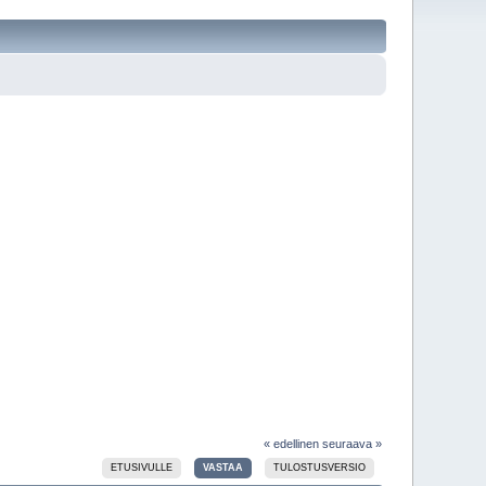
« edellinen
seuraava »
ETUSIVULLE
VASTAA
TULOSTUSVERSIO