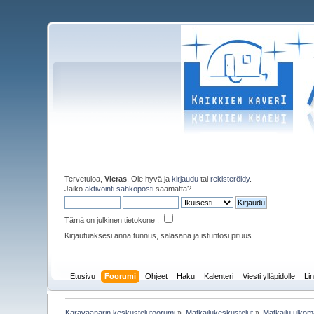
Tervetuloa,
Vieras
. Ole hyvä ja
kirjaudu
tai
rekisteröidy
.
Jäikö
aktivointi sähköposti
saamatta?
Tämä on julkinen tietokone :
Kirjautuaksesi anna tunnus, salasana ja istuntosi pituus
Etusivu
Foorumi
Ohjeet
Haku
Kalenteri
Viesti ylläpidolle
Lin
Karavaanarin keskustelufoorumi
»
Matkailukeskustelut
»
Matkailu ulkoma