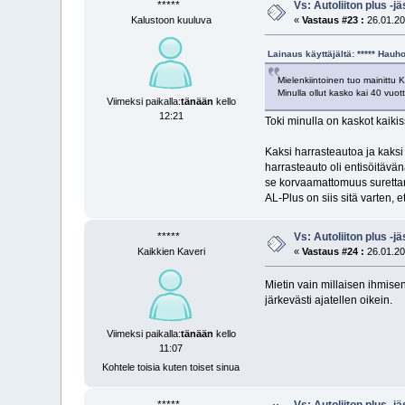
*****
Vs: Autoliiton plus -
Kalustoon kuuluva
«
Vastaus #23 :
26.01.20
Lainaus käyttäjältä: ***** Hau
Mielenkiintoinen tuo mainittu
Minulla ollut kasko kai 40 vuo
Viimeksi paikalla:
tänään
kello
12:21
Toki minulla on kaskot kaiki
Kaksi harrasteautoa ja kaksi
harrasteauto oli entisöitävä
se korvaamattomuus surettan
AL-Plus on siis sitä varten, 
*****
Vs: Autoliiton plus -
Kaikkien Kaveri
«
Vastaus #24 :
26.01.20
Mietin vain millaisen ihmis
järkevästi ajatellen oikein.
Viimeksi paikalla:
tänään
kello
11:07
Kohtele toisia kuten toiset sinua