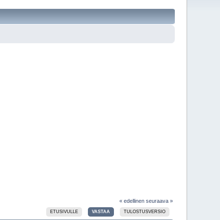
« edellinen
seuraava »
ETUSIVULLE
VASTAA
TULOSTUSVERSIO