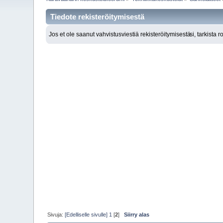
Tiedote rekisteröitymisestä
Jos et ole saanut vahvistusviestiä rekisteröitymisestä
si, tarkista 
Sivuja:
[Edelliselle sivulle]
1
[
2
]
Siirry alas