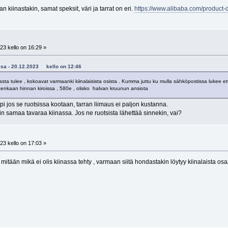
n kiinastakin, samat speksit, väri ja tarrat on eri.
https://www.alibaba.com/product-
23 kello on 16:29 »
taesa - 20.12.2023 kello on 12:46
orasta tulee , kokoavat varmaanki kiinalaisista osista . Kumma juttu ku mulla sähköpostissa luke
uitenkaan hinnan kiroissa , 580e , olisko halvan kruunun ansiota
iimpi jos se ruotsissa kootaan, tarran liimaus ei paljon kustanna.
 niin samaa tavaraa kiinassa. Jos ne ruotsista lähettää sinnekin, vai?
23 kello on 17:03 »
tään mikä ei olis kiinassa tehty , varmaan siitä hondastakin löytyy kiinalaista osa