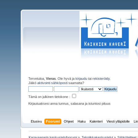
Tervetuloa,
Vieras
. Ole hyvä ja
kirjaudu
tai
rekisteröidy
.
Jäikö
aktivointi sähköposti
saamatta?
Tämä on julkinen tietokone :
Kirjautuaksesi anna tunnus, salasana ja istuntosi pituus
Etusivu
Foorumi
Ohjeet
Haku
Kalenteri
Viesti ylläpidolle
Lin
Karavaanarin keskustelufoorumi
»
Tekniikkakeskustelut
»
Sähkölaitteet