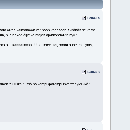
Lainaus
i kannata alkaa vaihtamaan vanhaan koneseen. Siitähän se kesto
in, niin näkee öljynvaihtojen ajankohdatkin hyvin.
eko olla kannattavaa täällä, televisiot, radiot puhelimet yms,
Lainaus
lainen ? Olisko niissä halvempi /parempi invertteriyksikkö ?