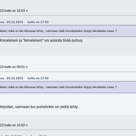
23 kello on 18:03 »
taesa - 20.12.2023 kello on 17:03
än mikä ei olis kiinassa tehty , varmaan siitä hondastakin löytyy kiinalaista osaa ?
iinalaisen ja "kiinalaisen" voi asiasta lisää puhua.
23 kello on 09:51 »
taesa - 20.12.2023 kello on 17:03
än mikä ei olis kiinassa tehty , varmaan siitä hondastakin löytyy kiinalaista osaa ?
 kirjoitan, varmaan tuo puhelinkin on siellä tehty...
23 kello on 10:50 »