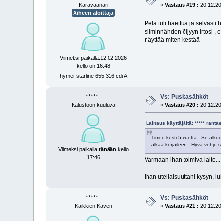
Karavaanari
«
Vastaus #19 :
20.12.20
Aiheen aloittaja
Pela tuli haettua ja selvästi
silminnähden öljyyn irtosi ,
näyttää miten kestää
Viimeksi paikalla:12.02.2026
kello on 16:48
hymer starline 655 316 cdi A
*****
Vs: Puskasähköt
Kalustoon kuuluva
«
Vastaus #20 :
20.12.20
Lainaus käyttäjältä: ***** ran
Timco kesti 5 vuotta . Se alko
alkaa korjaileen . Hyvä vehje 
Viimeksi paikalla:
tänään
kello
17:46
Varmaan ihan toimiva laite...
Ihan uteliaisuuttani kysyn, l
*****
Vs: Puskasähköt
Kaikkien Kaveri
«
Vastaus #21 :
20.12.20