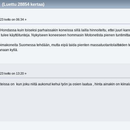
(Luettu 28854 kertaa)
23 kello on 06:34 »
in Hondassa kuin toiseksi parhaissakin koneissa sillä lailla hinnoiteltu, ettei juur
 tulee käyttötunteja. Nykyiseen koneeseen hommasin Motonetista pienen tuntimittar
voimakoneita Suomessa tehdään, mutta eipä taida pienten massatuotantolaitte
iden t
anaan kyllä.
23 kello on 13:20 »
teissa on kun joku niitä aukonut kehui työn ja osien laatua , hinta ainakin on kiina