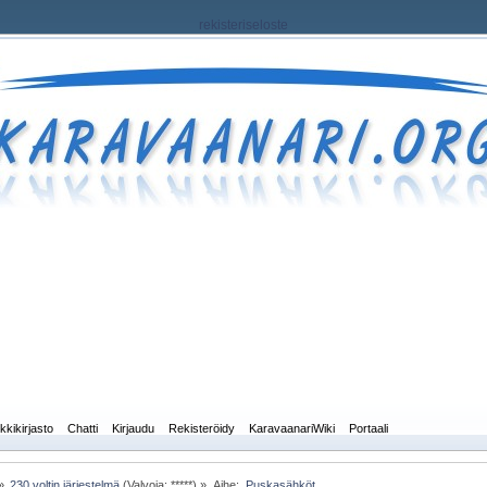
rekisteriseloste
kkikirjasto
Chatti
Kirjaudu
Rekisteröidy
KaravaanariWiki
Portaali
»
230 voltin järjestelmä
(Valvoja: *****) »
Aihe:
 Puskasähköt