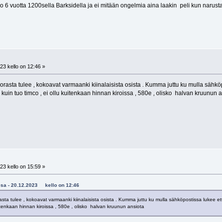
 6 vuotta 1200sella Barksidella ja ei mitään ongelmia aina laakin peli kun narusta 
23 kello on 12:46 »
 borasta tulee , kokoavat varmaanki kiinalaisista osista . Kumma juttu ku mulla säh
uin tuo timco , ei ollu kuitenkaan hinnan kiroissa , 580e , olisko halvan kruunun 
23 kello on 15:59 »
taesa - 20.12.2023 kello on 12:46
orasta tulee , kokoavat varmaanki kiinalaisista osista . Kumma juttu ku mulla sähköpostissa luke
uitenkaan hinnan kiroissa , 580e , olisko halvan kruunun ansiota