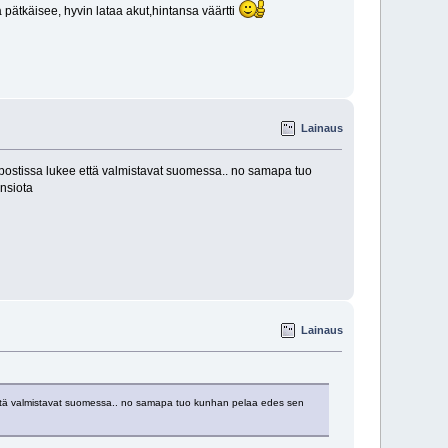
pätkäisee, hyvin lataa akut,hintansa väärtti
Lainaus
köpostissa lukee että valmistavat suomessa.. no samapa tuo
ansiota
Lainaus
e että valmistavat suomessa.. no samapa tuo kunhan pelaa edes sen