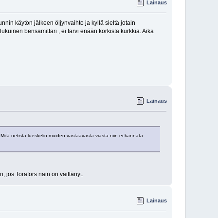
Lainaus
nnin käytön jälkeen öljynvaihto ja kyllä sieltä jotain
kuinen bensamittari , ei tarvi enään korkista kurkkia. Aika
Lainaus
Mitä netistä lueskelin muiden vastaavasta viasta niin ei kannata
, jos Torafors näin on väittänyt.
Lainaus