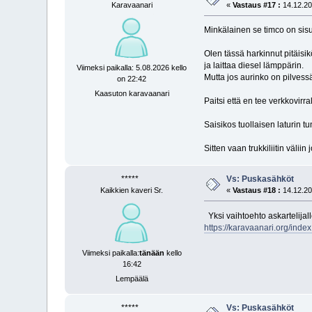
Karavaanari
«
Vastaus #17 :
14.12.20
Minkälainen se timco on sis
Olen tässä harkinnut pitäisik
ja laittaa diesel lämppärin.
Viimeksi paikalla: 5.08.2026 kello
Mutta jos aurinko on pilvess
on 22:42
Kaasuton karavaanari
Paitsi että en tee verkkovirra
Saisikos tuollaisen laturin t
Sitten vaan trukkiliitin väliin
*****
Vs: Puskasähköt
Kaikkien kaveri Sr.
«
Vastaus #18 :
14.12.20
Yksi vaihtoehto askartelijal
https://karavaanari.org/inde
Viimeksi paikalla:
tänään
kello
16:42
Lempäälä
*****
Vs: Puskasähköt