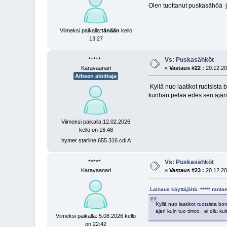
Olen tuottanut puskasähöä jo
Viimeksi paikalla:
tänään
kello
13:27
*****
Vs: Puskasähköt
Karavaanari
«
Vastaus #22 :
20.12.20
Aiheen aloittaja
Kyllä nuo laatikot ruotsista
kunhan pelaa edes sen ajan k
Viimeksi paikalla:12.02.2026
kello on 16:48
hymer starline 655 316 cdi A
*****
Vs: Puskasähköt
Karavaanari
«
Vastaus #23 :
20.12.20
Lainaus käyttäjältä: ***** ran
Kyllä nuo laatikot ruotsista b
ajan kuin tuo timco , ei ollu k
Viimeksi paikalla: 5.08.2026 kello
on 22:42