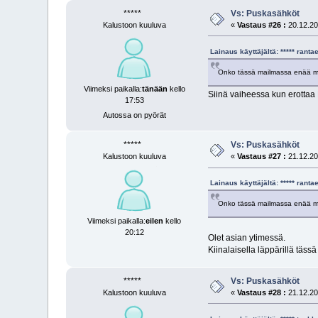
*****
Vs: Puskasähköt
Kalustoon kuuluva
«
Vastaus #26 :
20.12.20
Lainaus käyttäjältä: ***** ran
Onko tässä mailmassa enää mitä
Viimeksi paikalla:
tänään
kello
Siinä vaiheessa kun erottaa K
17:53
Autossa on pyörät
*****
Vs: Puskasähköt
Kalustoon kuuluva
«
Vastaus #27 :
21.12.20
Lainaus käyttäjältä: ***** ran
Onko tässä mailmassa enää mitä
Viimeksi paikalla:
eilen
kello
20:12
Olet asian ytimessä.
Kiinalaisella läppärillä tässä
*****
Vs: Puskasähköt
Kalustoon kuuluva
«
Vastaus #28 :
21.12.20