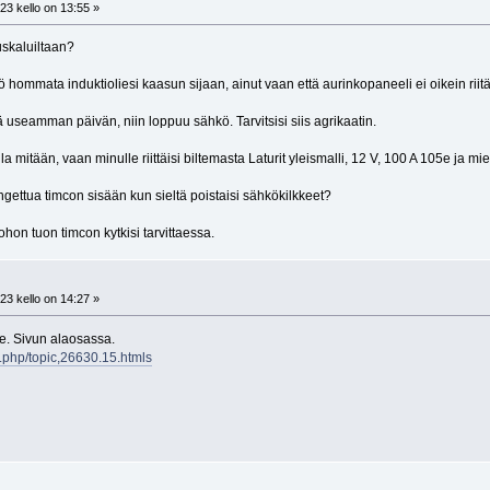
23 kello on 13:55 »
uskaluiltaan?
ö hommata induktioliesi kaasun sijaan, ainut vaan että aurinkopaneeli ei oikein rii
ä useamman päivän, niin loppuu sähkö. Tarvitsisi siis agrikaatin.
lla mitään, vaan minulle riittäisi biltemasta Laturit yleismalli, 12 V, 100 A 105e ja mie
ungettua timcon sisään kun sieltä poistaisi sähkökilkkeet?
 johon tuon timcon kytkisi tarvittaessa.
23 kello on 14:27 »
le. Sivun alaosassa.
x.php/topic,26630.15.htmls