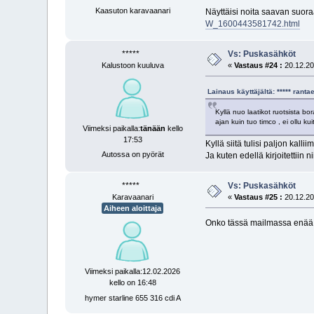
Kaasuton karavaanari
Näyttäisi noita saavan suoraa
W_1600443581742.html
*****
Vs: Puskasähköt
Kalustoon kuuluva
«
Vastaus #24 :
20.12.20
Lainaus käyttäjältä: ***** ran
Kyllä nuo laatikot ruotsista b
ajan kuin tuo timco , ei ollu k
Viimeksi paikalla:
tänään
kello
17:53
Kyllä siitä tulisi paljon kall
Autossa on pyörät
Ja kuten edellä kirjoitettiin
*****
Vs: Puskasähköt
Karavaanari
«
Vastaus #25 :
20.12.20
Aiheen aloittaja
Onko tässä mailmassa enää mi
Viimeksi paikalla:12.02.2026
kello on 16:48
hymer starline 655 316 cdi A