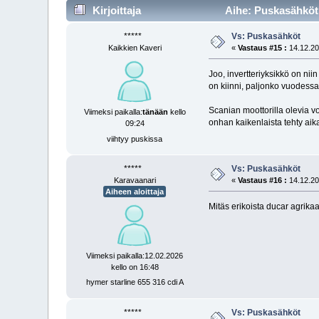
Kirjoittaja
Aihe: Puskasähköt 
*****
Vs: Puskasähköt
Kaikkien Kaveri
«
Vastaus #15 :
14.12.20
Joo, invertteriyksikkö on ni
on kiinni, paljonko vuodessa
Scanian moottorilla olevia 
Viimeksi paikalla:
tänään
kello
onhan kaikenlaista tehty aik
09:24
viihtyy puskissa
*****
Vs: Puskasähköt
Karavaanari
«
Vastaus #16 :
14.12.20
Aiheen aloittaja
Mitäs erikoista ducar agrikaa
Viimeksi paikalla:12.02.2026
kello on 16:48
hymer starline 655 316 cdi A
*****
Vs: Puskasähköt