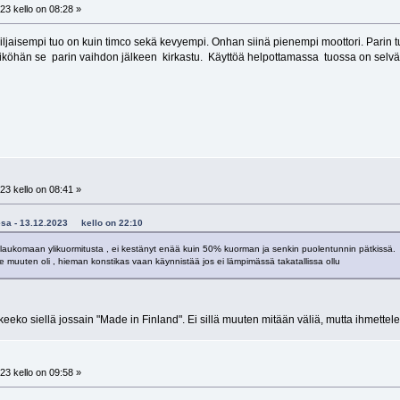
23 kello on 08:28 »
 hiljaisempi tuo on kuin timco sekä kevyempi. Onhan siinä pienempi moottori. Parin tu
 eiköhän se parin vaihdon jälkeen kirkastu. Käyttöä helpottamassa tuossa on selvälu
23 kello on 08:41 »
taesa - 13.12.2023 kello on 22:10
i laukomaan ylikuormitusta , ei kestänyt enää kuin 50% kuorman ja senkin puolentunnin pätkissä. 
se muuten oli , hieman konstikas vaan käynnistää jos ei lämpimässä takatallissa ollu
ukeeko siellä jossain "Made in Finland". Ei sillä muuten mitään väliä, mutta ihmettelen
23 kello on 09:58 »