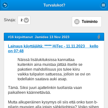
Mobile View
Turvalukot?
Sivuja:
2
Toiminto
#16 kirjoittanut
Jamidee 13 Nov 2023
Lainaus käyttäjältä: ***** HiTec - 11.11.2023 kello
on 07:48
Näissä lisälukituksissa kannattaa
kuitenkin aina muistaa jättää itselle se
pakotien mahdollisuus jos tulee kiiru
vaikka tulipalon sattuessa, jolloin se ovi on
todellakin saatava auki asap.
Tämä. Siksi juuri ajattelinkin tuollaista vaan
paikalleen käännettävää.
Mutta alkuperäinen kysymys oli siis että onko tuon b-
pilarin muovien alla jotain sähköjohtoja? Voiko siihen