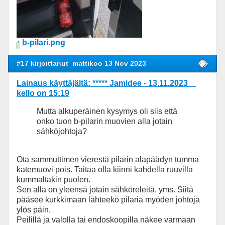
b-pilari.png
#17 kirjoittanut
mattikoo 13 Nov 2023
Lainaus käyttäjältä: ***** Jamidee - 13.11.2023
kello on 15:19
Mutta alkuperäinen kysymys oli siis että
onko tuon b-pilarin muovien alla jotain
sähköjohtoja?
Ota sammuttimen vierestä pilarin alapäädyn tumma
katemuovi pois. Taitaa olla kiinni kahdella ruuvilla
kummaltakin puolen.
Sen alla on yleensä jotain sähköreleitä, yms. Siitä
pääsee kurkkimaan lähteekö pilaria myöden johtoja
ylös päin.
Peilillä ja valolla tai endoskoopilla näkee varmaan