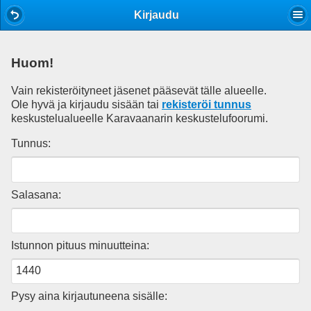
Mobile View
Kirjaudu
Huom!
Vain rekisteröityneet jäsenet pääsevät tälle alueelle.
Ole hyvä ja kirjaudu sisään tai
rekisteröi tunnus
keskustelualueelle Karavaanarin keskustelufoorumi.
Tunnus:
Salasana:
Istunnon pituus minuutteina:
Pysy aina kirjautuneena sisälle: