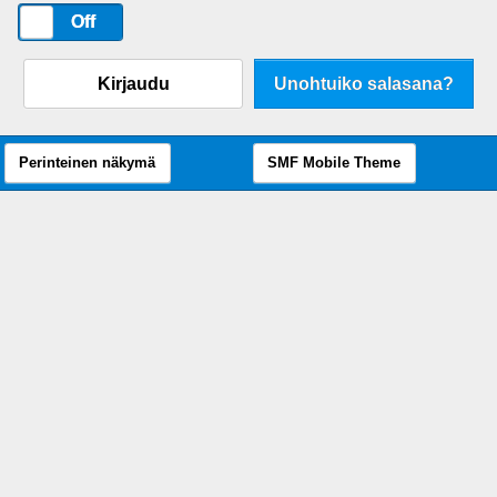
On
Off
Kirjaudu
Unohtuiko salasana?
Perinteinen näkymä
SMF Mobile Theme