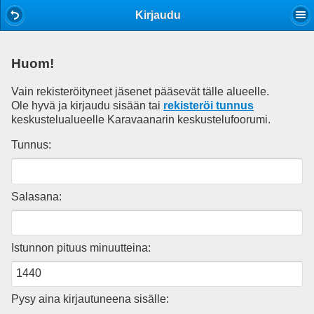
Mobile View
Kirjaudu
Huom!
Vain rekisteröityneet jäsenet pääsevät tälle alueelle.
Ole hyvä ja kirjaudu sisään tai
rekisteröi tunnus
keskustelualueelle Karavaanarin keskustelufoorumi.
Tunnus:
Salasana:
Istunnon pituus minuutteina:
Pysy aina kirjautuneena sisälle: