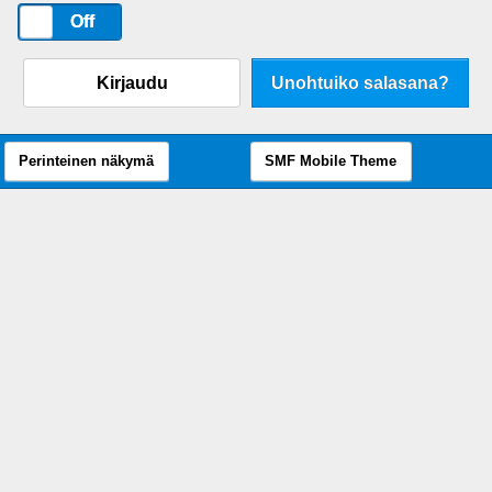
On
Off
Kirjaudu
Unohtuiko salasana?
Perinteinen näkymä
SMF Mobile Theme