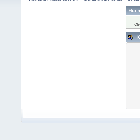
Huo
Ole
K