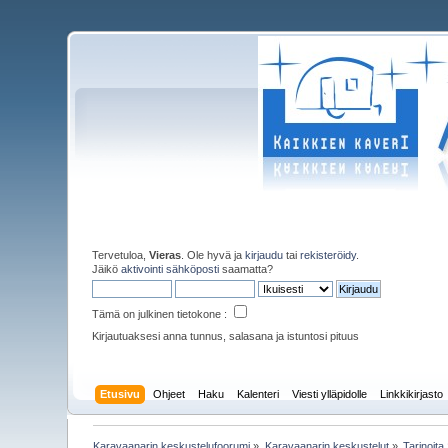
Tervetuloa,
Vieras
. Ole hyvä ja
kirjaudu
tai
rekisteröidy
.
Jäikö
aktivointi sähköposti
saamatta?
Tämä on julkinen tietokone :
Kirjautuaksesi anna tunnus, salasana ja istuntosi pituus
Etusivu
Ohjeet
Haku
Kalenteri
Viesti ylläpidolle
Linkkikirjasto
Karavaanarin keskustelufoorumi
»
Karavaanarin keskustelut
»
Tarinoita