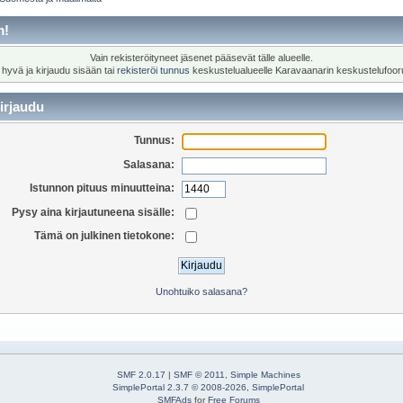
m!
Vain rekisteröityneet jäsenet pääsevät tälle alueelle.
 hyvä ja kirjaudu sisään tai
rekisteröi tunnus
keskustelualueelle Karavaanarin keskustelufoor
irjaudu
Tunnus:
Salasana:
Istunnon pituus minuutteina:
Pysy aina kirjautuneena sisälle:
Tämä on julkinen tietokone:
Unohtuiko salasana?
SMF 2.0.17
|
SMF © 2011
,
Simple Machines
SimplePortal 2.3.7 © 2008-2026, SimplePortal
SMFAds
for
Free Forums