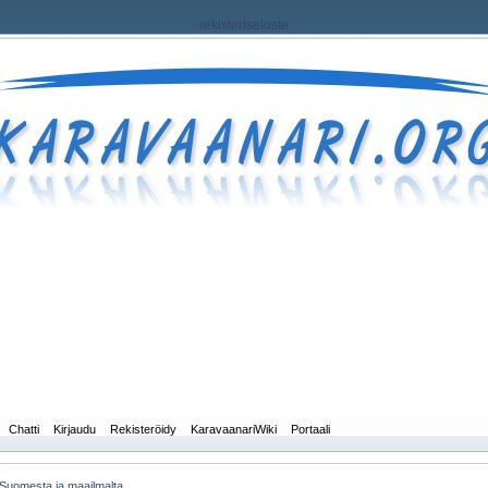
rekisteriseloste
Chatti
Kirjaudu
Rekisteröidy
KaravaanariWiki
Portaali
 Suomesta ja maailmalta