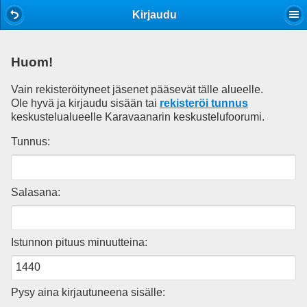
Mobile View
Kirjaudu
Huom!
Vain rekisteröityneet jäsenet pääsevät tälle alueelle.
Ole hyvä ja kirjaudu sisään tai
rekisteröi tunnus
keskustelualueelle Karavaanarin keskustelufoorumi.
Tunnus:
Salasana:
Istunnon pituus minuutteina:
Pysy aina kirjautuneena sisälle: