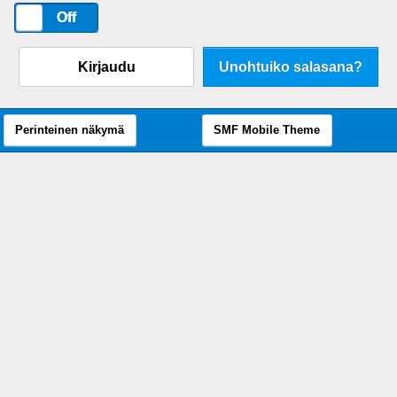
On
Off
Kirjaudu
Unohtuiko salasana?
Perinteinen näkymä
SMF Mobile Theme