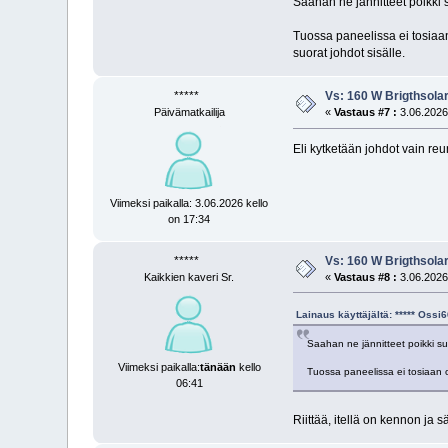
Saahan ne jännitteet poikki s
Tuossa paneelissa ei tosiaan o
suorat johdot sisälle.
*****
Vs: 160 W Brigthsola
Päivämatkailija
«
Vastaus #7 :
3.06.2026 
Eli kytketään johdot vain reu
Viimeksi paikalla: 3.06.2026 kello
on 17:34
*****
Vs: 160 W Brigthsola
Kaikkien kaveri Sr.
«
Vastaus #8 :
3.06.2026 
Lainaus käyttäjältä: ***** Oss
Saahan ne jännitteet poikki sula
Viimeksi paikalla:
tänään
kello
Tuossa paneelissa ei tosiaan ole
06:41
Riittää, itellä on kennon ja 