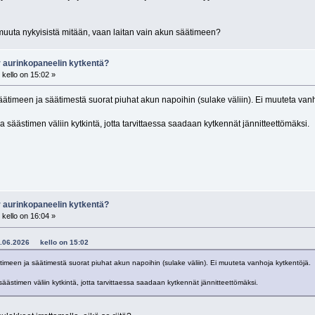
muuta nykyisistä mitään, vaan laitan vain akun säätimeen?
r aurinkopaneelin kytkentä?
kello on 15:02 »
säätimeen ja säätimestä suorat piuhat akun napoihin (sulake väliin). Ei muuteta van
ja säästimen väliin kytkintä, jotta tarvittaessa saadaan kytkennät jännitteettömäksi.
r aurinkopaneelin kytkentä?
kello on 16:04 »
- 2.06.2026 kello on 15:02
ätimeen ja säätimestä suorat piuhat akun napoihin (sulake väliin). Ei muuteta vanhoja kytkentöjä.
 säästimen väliin kytkintä, jotta tarvittaessa saadaan kytkennät jännitteettömäksi.