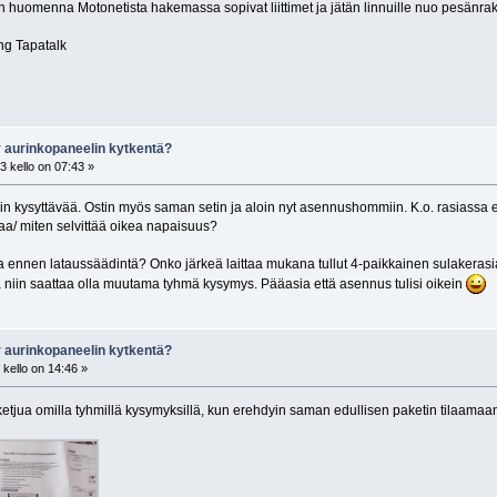
yn huomenna Motonetista hakemassa sopivat liittimet ja jätän linnuille nuo pesänr
ng Tapatalk
r aurinkopaneelin kytkentä?
 kello on 07:43 »
läkin kysyttävää. Ostin myös saman setin ja aloin nyt asennushommiin. K.o. rasiassa
taa/ miten selvittää oikea napaisuus?
ja ennen lataussäädintä? Onko järkeä laittaa mukana tullut 4-paikkainen sulakerasi
tyä niin saattaa olla muutama tyhmä kysymys. Pääasia että asennus tulisi oikein
r aurinkopaneelin kytkentä?
kello on 14:46 »
ketjua omilla tyhmillä kysymyksillä, kun erehdyin saman edullisen paketin tilaama