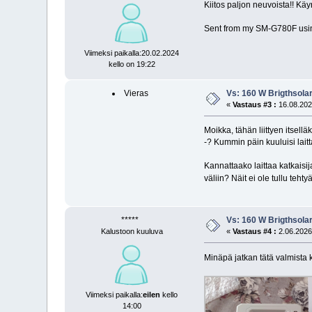
Kiitos paljon neuvoista!! Kä
Sent from my SM-G780F usi
Viimeksi paikalla:20.02.2024
kello on 19:22
Vieras
Vs: 160 W Brigthsola
«
Vastaus #3 :
16.08.2023
Moikka, tähän liittyen itsel
-? Kummin päin kuuluisi lait
Kannattaako laittaa katkaisi
väliin? Näit ei ole tullu teh
*****
Vs: 160 W Brigthsola
Kalustoon kuuluva
«
Vastaus #4 :
2.06.2026 
Minäpä jatkan tätä valmista 
Viimeksi paikalla:
eilen
kello
14:00