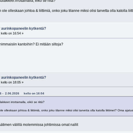
ulakkeet irrottamalla, eikö se riitä?
le olleskaan johtoa & liittimiä, onko joku tilanne miksi olisi tarvetta olla katolla l
r aurinkopaneelin kytkentä?
kello on 16:54 »
nimmaisiin kantoihin? Ei mitään siltoja?
r aurinkopaneelin kytkentä?
kello on 18:05 »
i66 - 2.06.2026 kello on 16:04
kkeet irrottamalla, eikö se riitä?
 olleskaan johtoa & liittimiä, onko joku tilanne miksi olisi tarvetta olla katolla liittimet? Oma ajat
säätimen välillä molemmissa johtimissa omat nallit