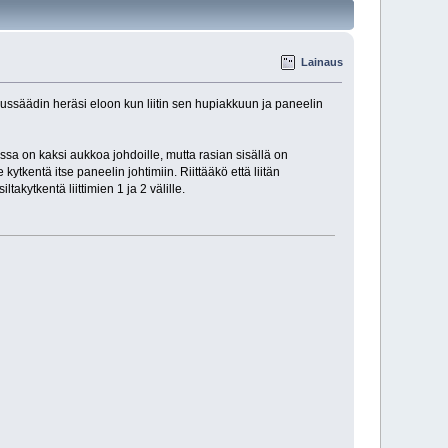
Lainaus
ussäädin heräsi eloon kun liitin sen hupiakkuun ja paneelin
sa on kaksi aukkoa johdoille, mutta rasian sisällä on
 kytkentä itse paneelin johtimiin. Riittääkö että liitän
takytkentä liittimien 1 ja 2 välille.