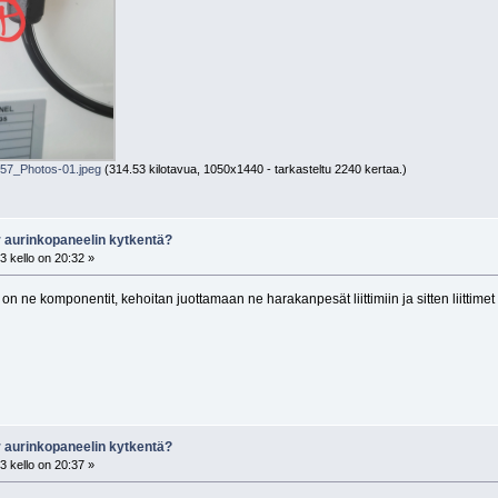
7_Photos-01.jpeg
(314.53 kilotavua, 1050x1440 - tarkasteltu 2240 kertaa.)
r aurinkopaneelin kytkentä?
 kello on 20:32 »
 on ne komponentit, kehoitan juottamaan ne harakanpesät liittimiin ja sitten liittimet 
r aurinkopaneelin kytkentä?
 kello on 20:37 »