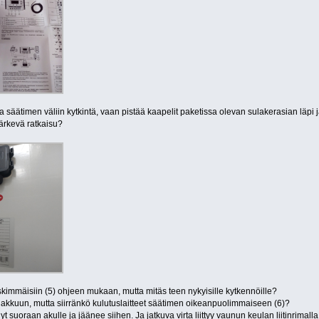
n ja säätimen väliin kytkintä, vaan pistää kaapelit paketissa olevan sulakerasian lä
ärkevä ratkaisu?
kimmäisiin (5) ohjeen mukaan, mutta mitäs teen nykyisille kytkennöille?
 akkuun, mutta siirränkö kulutuslaitteet säätimen oikeanpuolimmaiseen (6)?
suoraan akulle ja jäänee siihen. Ja jatkuva virta liittyy vaunun keulan liitinrimalla, e