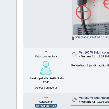
Screenshot_20230517_19265
*****
Vs: 160 W Brigthsola
Kalustoon kuuluva
«
Vastaus #1 :
17.05.2023
Pelkästään 2 johdinta, diodit
Viimeksi paikalla:
tänään
kello
12:43
Autossa on pyörät
*****
Vs: 160 W Brigthsola
Karavaanari
«
Vastaus #2 :
17.05.2023
Aiheen aloittaja