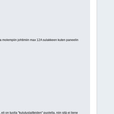
pi ja molempiin johtimiin max 12A sulakkeen kuten paneelin
li on tuolla "kulutuslaitteiden" puolella, niin sitä ei liene