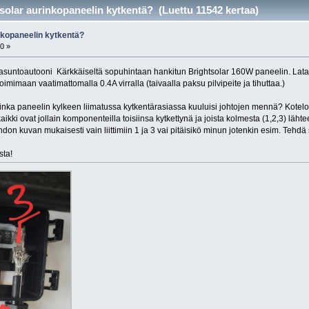
solar aurinkopaneelin kytkentä? (Luettu 11542 kertaa)
nkopaneelin kytkentä?
0 »
i asuntoautooni Kärkkäiseltä sopuhintaan hankitun Brightsolar 160W paneelin. Lata
oimimaan vaatimattomalla 0.4A virralla (taivaalla paksu pilvipeite ja tihuttaa.)
ka paneelin kylkeen liimatussa kytkentärasiassa kuuluisi johtojen mennä? Kotelos
 kaikki ovat jollain komponenteilla toisiinsa kytkettynä ja joista kolmesta (1,2,3) lähtee
on kuvan mukaisesti vain liittimiin 1 ja 3 vai pitäisikö minun jotenkin esim. Tehdä sil
sta!