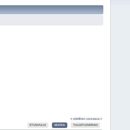
« edellinen
seuraava »
ETUSIVULLE
VASTAA
TULOSTUSVERSIO