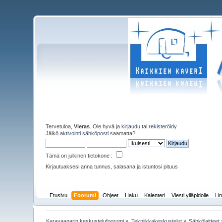
Tervetuloa,
Vieras
. Ole hyvä ja
kirjaudu
tai
rekisteröidy
.
Jäikö
aktivointi sähköposti
saamatta?
Tämä on julkinen tietokone :
Kirjautuaksesi anna tunnus, salasana ja istuntosi pituus
Etusivu
Foorumi
Ohjeet
Haku
Kalenteri
Viesti ylläpidolle
Lin
Karavaanarin keskustelufoorumi
»
Tekniikkakeskustelut
»
Sähkölaitteet