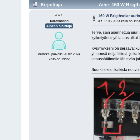
Kirjoittaja
Aihe: 160 W Brigth
*****
160 W Brigthsolar auri
Karavaanari
«
:
17.05.2023 kello on 19:3
Aiheen aloittaja
Terve, sain asennettua juur
kytkettyäni myö lataus alkoi t
Kysymykseni on seraava: kuin
yhteensä neljä liitintä, jotka
Viimeksi paikalla:20.02.2024
lataussäätimelle lähtevän johd
kello on 19:22
Suurkiitokset kaikista neuvoi