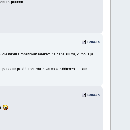
akennus puuhat!
Lainaus
 ei ole minulla mitenkään merkattuna napaisuutta, kumpi + ja
a paneelin ja säätimen väliin vai vasta säätimen ja akun
Lainaus
an