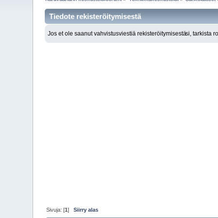
Tiedote rekisteröitymisestä
Jos et ole saanut vahvistusviestiä rekisteröitymisestä
si, tarkista 
Sivuja: [
1
]
Siirry alas