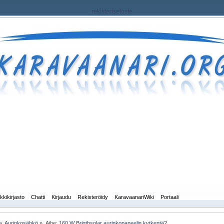
rekisteriseloste
kkikirjasto
Chatti
Kirjaudu
Rekisteröidy
KaravaanariWiki
Portaali
»
Aurinkosähkö
»
Aihe:
160 W Brigthsolar aurinkopaneelin kytkentä?