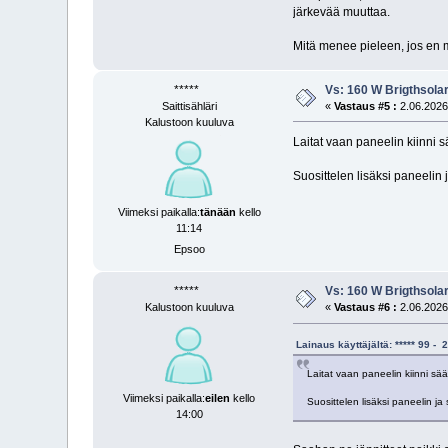
järkevää muuttaa.
Mitä menee pieleen, jos en 
*****
Vs: 160 W Brigthsola
Saittisähläri
«
Vastaus #5 :
2.06.2026 
Kalustoon kuuluva
Laitat vaan paneelin kiinni 
Suosittelen lisäksi paneelin 
Viimeksi paikalla:
tänään
kello
11:14
Epsoo
*****
Vs: 160 W Brigthsola
Kalustoon kuuluva
«
Vastaus #6 :
2.06.2026 
Lainaus käyttäjältä: ***** 99 
Laitat vaan paneelin kiinni sä
Viimeksi paikalla:
eilen
kello
Suosittelen lisäksi paneelin ja
14:00