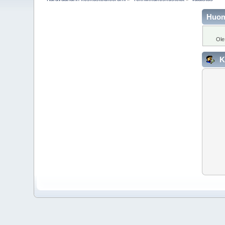
Huo
Ole
K