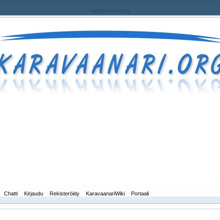
rekisteriseloste
Chatti
Kirjaudu
Rekisteröidy
KaravaanariWiki
Portaali