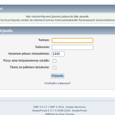
m!
Vain rekisteröityneet jäsenet pääsevät tälle alueelle.
 hyvä ja kirjaudu sisään tai
rekisteröi tunnus
keskustelualueelle Karavaanarin keskustelufoor
irjaudu
Tunnus:
Salasana:
Istunnon pituus minuutteina:
Pysy aina kirjautuneena sisälle:
Tämä on julkinen tietokone:
Unohtuiko salasana?
SMF 2.0.17
|
SMF © 2011
,
Simple Machines
SimplePortal 2.3.7 © 2008-2026, SimplePortal
SMFAds
for
Free Forums