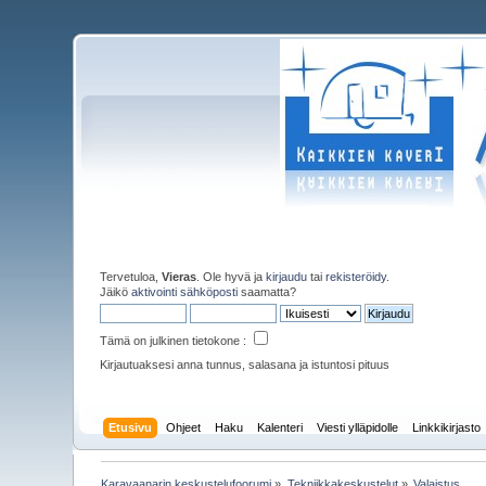
Tervetuloa,
Vieras
. Ole hyvä ja
kirjaudu
tai
rekisteröidy
.
Jäikö
aktivointi sähköposti
saamatta?
Tämä on julkinen tietokone :
Kirjautuaksesi anna tunnus, salasana ja istuntosi pituus
Etusivu
Ohjeet
Haku
Kalenteri
Viesti ylläpidolle
Linkkikirjasto
Karavaanarin keskustelufoorumi
»
Tekniikkakeskustelut
»
Valaistus