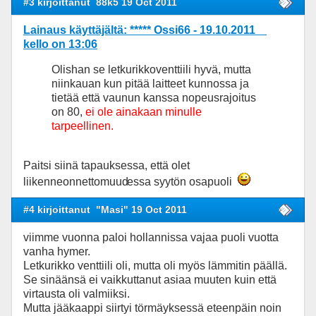
#3 kirjoittanut
88k5 19 Oct 2011
Lainaus käyttäjältä: ***** Ossi66 - 19.10.2011
kello on 13:06
Olishan se letkurikkoventtiili hyvä, mutta
niinkauan kun pitää laitteet kunnossa ja
tietää että vaunun kanssa nopeusrajoitus
on 80,
ei ole ainakaan minulle
tarpeellinen.
Paitsi siinä tapauksessa, että olet
liikenneonnettomuud
essa syytön osapuoli
#4 kirjoittanut
"Masi" 19 Oct 2011
viimme vuonna paloi hollannissa vajaa puoli vuotta
vanha hymer.
Letkurikko venttiili oli, mutta oli myös lämmitin päällä.
Se sinäänsä ei vaikkuttanut asiaa muuten kuin että
virtausta oli valmiiksi.
Mutta jääkaappi siirtyi törmäyksessä eteenpäin noin