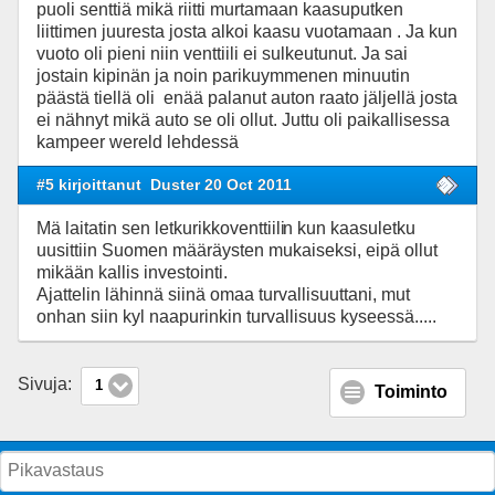
puoli senttiä mikä riitti murtamaan kaasuputken
liittimen juuresta josta alkoi kaasu vuotamaan . Ja kun
vuoto oli pieni niin venttiili ei sulkeutunut. Ja sai
jostain kipinän ja noin parikuymmenen minuutin
päästä tiellä oli enää palanut auton raato jäljellä josta
ei nähnyt mikä auto se oli ollut. Juttu oli paikallisessa
kampeer wereld lehdessä
#5 kirjoittanut
Duster 20 Oct 2011
Mä laitatin sen letkurikkoventtiili
n kun kaasuletku
uusittiin Suomen määräysten mukaiseksi, eipä ollut
mikään kallis investointi.
Ajattelin lähinnä siinä omaa turvallisuuttani, mut
onhan siin kyl naapurinkin turvallisuus kyseessä.....
Sivuja:
1
Toiminto