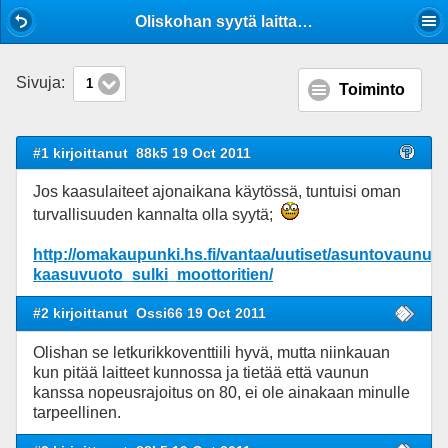
Mobile View
Oliskohan syytä laittaa letkurikkoventtiili vanhempaankin kalustoon
Sivuja:
1
Toiminto
#1 kirjoittanut
88k5 19 Oct 2011
Jos kaasulaiteet ajonaikana käytössä, tuntuisi oman
turvallisuuden kannalta olla syytä;
http://omakaupunki.hs.fi/vantaa/uutiset/asuntovaunu_ul
kaasuvuoto_sulki_moottoritien/
#2 kirjoittanut
Ossi66 19 Oct 2011
Olishan se letkurikkoventtiili hyvä, mutta niinkauan
kun pitää laitteet kunnossa ja tietää että vaunun
kanssa nopeusrajoitus on 80, ei ole ainakaan minulle
tarpeellinen.